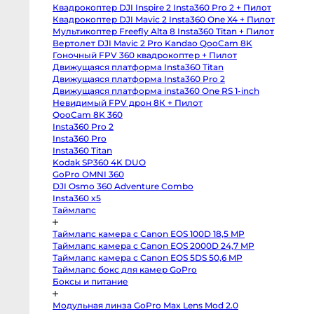
body
Квадрокоптер DJI Inspire 2 Insta360 Pro 2 + Пилот
Sony
a6400
Квадрокоптер DJI Mavic 2 Insta360 One X4 + Пилот
body
Мультикоптер Freefly Alta 8 Insta360 Titan + Пилот
Sony
RX10
Вертолет DJI Mavic 2 Pro Kandao QooCam 8K
IV
Гоночный FPV 360 квадрокоптер + Пилот
Зеркальные
Движущаяся платформа Insta360 Titan
камеры
Движущаяся платформа Insta360 Pro 2
Canon
Движущаяся платформа insta360 One RS 1-inch
5D
Mark
Невидимый FPV дрон 8К + Пилот
IV
QooCam 8K 360
body
Insta360 Pro 2
Canon
5D
Insta360 Pro
Mark
Insta360 Titan
III
body
Kodak SP360 4K DUO
Canon
GoPro OMNI 360
5DS
body
DJI Osmo 360 Adventure Combo
Canon
Insta360 x5
6D
Таймлапс
body
Canon
6D
Таймлапс камера с Canon EOS 100D 18,5 MP
Mark
II
Таймлапс камера с Canon EOS 2000D 24,7 MP
body
Таймлапс камера с Canon EOS 5DS 50,6 MP
Canon
Таймлапс бокс для камер GoPro
7D
Mark
Боксы и питание
II
body
Canon
Модульная линза GoPro Max Lens Mod 2.0
90D