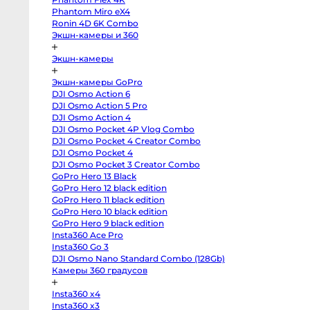
body
Phantom Miro eX4
Sony
a7
Ronin 4D 6K Combo
V
Экшн-камеры и 360
body
Sony
a7
Экшн-камеры
IV
body
Sony
Экшн-камеры GoPro
a7
DJI Osmo Action 6
III
body
DJI Osmo Action 5 Pro
Sony
DJI Osmo Action 4
a7R
V
DJI Osmo Pocket 4P Vlog Combo
body
DJI Osmo Pocket 4 Creator Combo
Sony
DJI Osmo Pocket 4
a7R
II
DJI Osmo Pocket 3 Creator Combo
body
GoPro Hero 13 Black
Sony
a7S
GoPro Hero 12 black edition
III
GoPro Hero 11 black edition
body
Sony
GoPro Hero 10 black edition
a7S
GoPro Hero 9 black edition
II
Insta360 Ace Pro
body
Sony
Insta360 Go 3
a6700
DJI Osmo Nano Standard Combo (128Gb)
body
Sony
Камеры 360 градусов
a6600
body
Insta360 x4
Sony
a6500
Insta360 x3