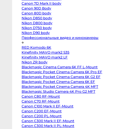
T3
мулятор UGREEN
Держатель
Canon 7D Mark II body
body
Fujifilm
Canon 90D Body
r Bank 20000mAh
Аккумуляторный Amaran
X-
Canon 80D body
S20
PB723
Peak
body
Nikon D850 body
Fujifilm
Nikon D800 body
X-
Nikon D750 body
S10
body
Nikon D90 body
Fujifilm
Профессиональные видео и кинокамеры
X-
T50
body
RED Komodo 6K
Fujifilm
X-
Kinefinity MAVO mark2 S35
T30
Kinefinity MAVO mark2 LF
II
Nikon ZR body
body
Nikon
Blackmagic Cinema Camera 6K FF L-Mount
Z8
Blackmagic Pocket Cinema Camera 6K Pro EF
body
Nikon
Blackmagic Pocket Cinema Camera 6K G2 EF
Z
Blackmagic Pocket Cinema Camera 6K EF
fc
Blackmagic Pocket Cinema Camera 4K MFT
body
Nikon
Blackmagic Studio Camera 4K Pro G2 MFT
Z7
Canon C80 RF-Mount
body
Nikon
Canon C70 RF-Mount
Z6
Canon C100 Mark II EF-Mount
III
body
Canon C200 EF-Mount
Nikon
Canon C200 PL-Mount
Z5
Canon C300 Mark II EF-Mount
body
Panasonic
Canon C300 Mark II PL-Mount
GH7