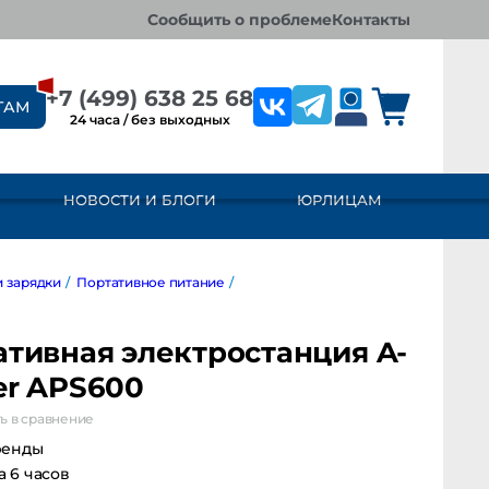
сообщить о проблеме
контакты
+7 (499) 638 25 68
ТАМ
24 часа / без выходных
НОВОСТИ И БЛОГИ
ЮРЛИЦАМ
рядки
/
Портативное питание
/
ативная электростанция A-
er APS600
ь в сравнение
ренды
за 6 часов