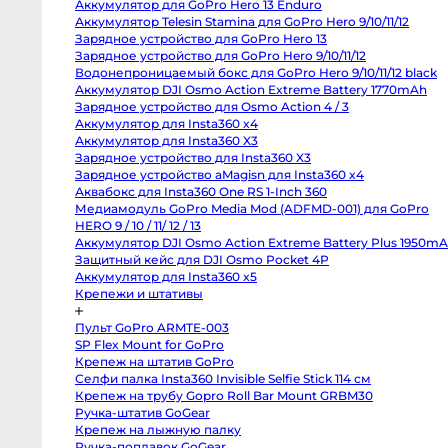
Аккумулятор для GoPro Hero 13 Enduro
Body
Canon
Аккумулятор Telesin Stamina для GoPro Hero 9/10/11/12
80D
Зарядное устройство для GoPro Hero 13
body
Зарядное устройство для GoPro Hero 9/10/11/12
Nikon
D850
Водонепроницаемый бокс для GoPro Hero 9/10/11/12 black
body
Аккумулятор DJI Osmo Action Extreme Battery 1770mAh
Nikon
D800
Зарядное устройство для Osmo Action 4 / 3
body
Аккумулятор для Insta360 x4
Nikon
Аккумулятор для Insta360 X3
D750
body
Зарядное устройство для Insta360 X3
Nikon
Зарядное устройство aMagisn для Insta360 x4
D90
body
Аквабокс для Insta360 One RS 1-Inch 360
Профессиональные
Медиамодуль GoPro Media Mod (ADFMD-001) для GoPro
видео
и
HERO 9 / 10 / 11/ 12 / 13
кинокамеры
Аккумулятор DJI Osmo Action Extreme Battery Plus
1950mAh
RED
Komodo
Защитный кейс для DJI Osmo Pocket 4P
6K
Аккумулятор для Insta360 x5
Kinefinity
MAVO
Крепежи и штативы
mark2
S35
Пульт GoPro ARMTE-003
Kinefinity
MAVO
SP Flex Mount for GoPro
mark2
Крепеж на штатив GoPro
LF
Nikon
Селфи палка Insta360 Invisible Selfie Stick 114 см
ZR
Крепеж на трубу Gopro Roll Bar Mount GRBM30
body
Blackmagic
Ручка-штатив GoGear
Cinema
Крепеж на лыжную палку