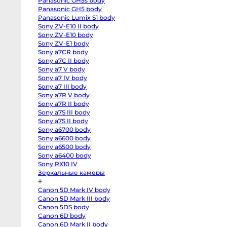
Panasonic GH5s body
R
body
Panasonic GH5 body
Canon
Panasonic Lumix S1 body
EOS
Sony ZV-E10 II body
RP
body
Sony ZV-E10 body
Canon
Sony ZV-E1 body
EOS
R50
Sony a7CR body
V
Sony a7C II body
kit
Sony a7 V body
14-
30
Sony a7 IV body
Canon
Sony a7 III body
EOS
R100
Sony a7R V body
kit
Sony a7R II body
18-
45
Sony a7S III body
Fujifilm
Sony a7S II body
X-
Sony a6700 body
H2S
body
Sony a6600 body
Fujifilm
Sony a6500 body
X-
H2
Sony a6400 body
body
Sony RX10 IV
Fujifilm
Зеркальные камеры
X-
T5
body
Canon 5D Mark IV body
Fujifilm
X-
Canon 5D Mark III body
T4
Canon 5DS body
body
Fujifilm
Canon 6D body
X-
Canon 6D Mark II body