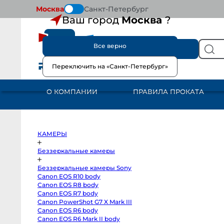
Москва
Санкт-Петербург
Ваш город
Москва
?
Все верно
КАТАЛОГ
Переключить на «Санкт-Петербург»
КАМЕРЫ
Беззеркальные
камеры
О КОМПАНИИ
ПРАВИЛА ПРОКАТА
Беззеркальные
камеры
Sony
Canon
EOS
R10
body
КАМЕРЫ
Canon
EOS
R8
Беззеркальные камеры
body
Canon
Беззеркальные камеры Sony
EOS
R7
Canon EOS R10 body
body
Canon EOS R8 body
Canon
PowerShot
Canon EOS R7 body
G7
Canon PowerShot G7 X Mark III
X
Canon EOS R6 body
Mark
III
Canon EOS R6 Mark II body
Canon