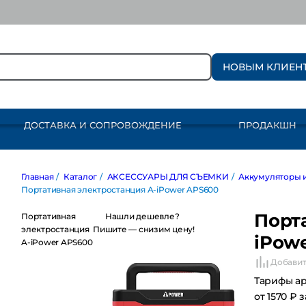
НОВЫМ КЛИЕН
ДОСТАВКА И СОПРОВОЖДЕНИЕ
ПРОДАКШН
Главная
/
Каталог
/
АКСЕССУАРЫ ДЛЯ СЪЕМКИ
/
Аккумуляторы и за
Портативная электростанция A-iPower APS600
Порт
Портативная
Нашли дешевле?
электростанция A-
Пишите — снизим цену!
iPow
iPower APS600
Добавит
Тарифы а
от 1570 ₽ 