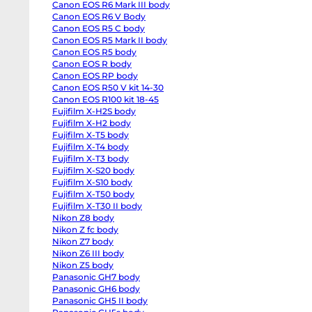
Canon EOS R6 Mark III body
EOS
R6
Canon EOS R6 V Body
body
Canon EOS R5 C body
Canon
EOS
Canon EOS R5 Mark II body
R6
Canon EOS R5 body
Mark
Canon EOS R body
II
body
Canon EOS RP body
Canon
Canon EOS R50 V kit 14-30
EOS
R6
Canon EOS R100 kit 18-45
Mark
Fujifilm X-H2S body
III
Fujifilm X-H2 body
body
Canon
Fujifilm X-T5 body
EOS
Fujifilm X-T4 body
R6
V
Fujifilm X-T3 body
Body
Fujifilm X-S20 body
Canon
EOS
Fujifilm X-S10 body
R5
Fujifilm X-T50 body
C
Fujifilm X-T30 II body
body
Canon
Nikon Z8 body
EOS
Nikon Z fc body
R5
Mark
Nikon Z7 body
II
Nikon Z6 III body
body
Nikon Z5 body
Canon
EOS
Panasonic GH7 body
R5
Panasonic GH6 body
body
Canon
Panasonic GH5 II body
EOS