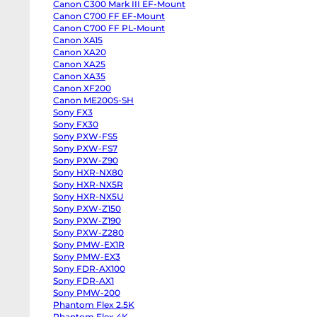
Canon C300 Mark III EF-Mount
body
Panasonic
Canon C700 FF EF-Mount
GH6
Canon C700 FF PL-Mount
body
Canon XA15
Panasonic
GH5
Canon XA20
II
Canon XA25
body
Panasonic
Canon XA35
GH5s
Canon XF200
body
Panasonic
Canon ME200S-SH
GH5
Sony FX3
body
Sony FX30
Panasonic
Lumix
Sony PXW-FS5
S1
Sony PXW-FS7
body
Sony
Sony PXW-Z90
ZV-
Sony HXR-NX80
E10
Sony HXR-NX5R
II
body
Sony HXR-NX5U
Sony
Sony PXW-Z150
ZV-
E10
Sony PXW-Z190
body
Sony PXW-Z280
Sony
ZV-
Sony PMW-EX1R
E1
Sony PMW-EX3
body
Sony FDR-AX100
Sony
a7CR
Sony FDR-AX1
body
Sony PMW-200
Sony
a7C
Phantom Flex 2.5K
II
Phantom Flex 4K