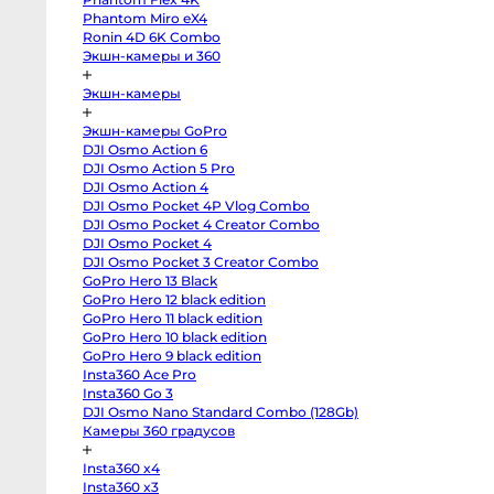
body
Phantom Miro eX4
Sony
a7
Ronin 4D 6K Combo
V
Экшн-камеры и 360
body
Sony
a7
Экшн-камеры
IV
body
Sony
Экшн-камеры GoPro
a7
DJI Osmo Action 6
III
body
DJI Osmo Action 5 Pro
Sony
DJI Osmo Action 4
a7R
V
DJI Osmo Pocket 4P Vlog Combo
body
DJI Osmo Pocket 4 Creator Combo
Sony
DJI Osmo Pocket 4
a7R
II
DJI Osmo Pocket 3 Creator Combo
body
GoPro Hero 13 Black
Sony
a7S
GoPro Hero 12 black edition
III
GoPro Hero 11 black edition
body
Sony
GoPro Hero 10 black edition
a7S
GoPro Hero 9 black edition
II
Insta360 Ace Pro
body
Sony
Insta360 Go 3
a6700
DJI Osmo Nano Standard Combo (128Gb)
body
Sony
Камеры 360 градусов
a6600
body
Insta360 x4
Sony
a6500
Insta360 x3