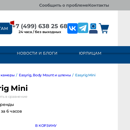
сообщить о проблеме
контакты
+7 (499) 638 25 68
ТАМ
24 часа / без выходных
НОВОСТИ И БЛОГИ
ЮРЛИЦАМ
амеры
/
Easyrig, Body Mount и шлемы
/
Easyrig Mini
ig Mini
ь в сравнение
ренды
за 6 часов
В КОРЗИНУ