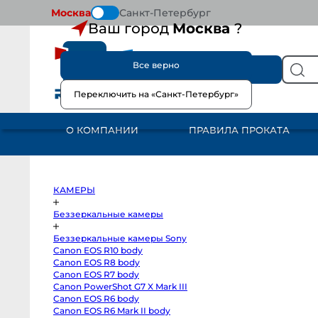
Москва
Санкт-Петербург
Ваш город
Москва
?
Все верно
КАТАЛОГ
Переключить на «Санкт-Петербург»
КАМЕРЫ
Беззеркальные
камеры
О КОМПАНИИ
ПРАВИЛА ПРОКАТА
Беззеркальные
камеры
Sony
Canon
EOS
R10
Гл
body
КАМЕРЫ
Canon
EOS
Ea
R8
Беззеркальные камеры
body
Mi
Canon
Беззеркальные камеры Sony
EOS
R7
Canon EOS R10 body
body
Canon EOS R8 body
Canon
PowerShot
Canon EOS R7 body
G7
Canon PowerShot G7 X Mark III
X
Canon EOS R6 body
Mark
III
Canon EOS R6 Mark II body
Canon