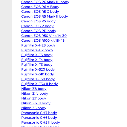
Canon EOS R6 Mark III body
EOS
R6
Canon EOS R6 V Body
body
Canon EOS R5 C body
Canon
EOS
Canon EOS R5 Mark II body
R6
Canon EOS R5 body
Mark
Canon EOS R body
II
body
Canon EOS RP body
Canon
Canon EOS R50 V kit 14-30
EOS
R6
Canon EOS R100 kit 18-45
Mark
Fujifilm X-H2S body
III
Fujifilm X-H2 body
body
Canon
Fujifilm X-T5 body
EOS
Fujifilm X-T4 body
R6
V
Fujifilm X-T3 body
Body
Fujifilm X-S20 body
Canon
EOS
Fujifilm X-S10 body
R5
Fujifilm X-T50 body
C
Fujifilm X-T30 II body
body
Canon
Nikon Z8 body
EOS
Nikon Z fc body
R5
Mark
Nikon Z7 body
II
Nikon Z6 III body
body
Nikon Z5 body
Canon
EOS
Panasonic GH7 body
#
R5
Panasonic GH6 body
body
О
Canon
Panasonic GH5 II body
ко
EOS