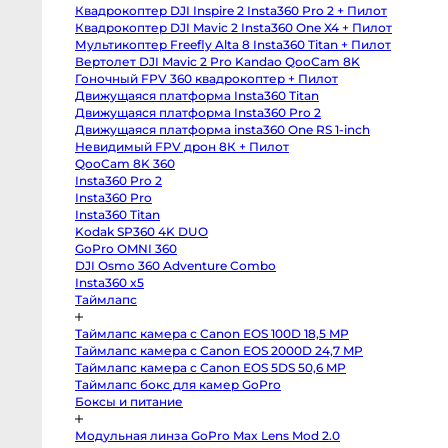
body
Квадрокоптер DJI Inspire 2 Insta360 Pro 2 + Пилот
Sony
a6400
Квадрокоптер DJI Mavic 2 Insta360 One X4 + Пилот
body
Мультикоптер Freefly Alta 8 Insta360 Titan + Пилот
Sony
RX10
Вертолет DJI Mavic 2 Pro Kandao QooCam 8K
IV
Гоночный FPV 360 квадрокоптер + Пилот
Зеркальные
Движущаяся платформа Insta360 Titan
камеры
Движущаяся платформа Insta360 Pro 2
Canon
Движущаяся платформа insta360 One RS 1-inch
5D
Mark
Невидимый FPV дрон 8К + Пилот
IV
QooCam 8K 360
body
Insta360 Pro 2
Canon
5D
Insta360 Pro
Mark
Insta360 Titan
III
body
Kodak SP360 4K DUO
Canon
GoPro OMNI 360
5DS
body
DJI Osmo 360 Adventure Combo
Canon
Insta360 x5
6D
Таймлапс
body
Canon
6D
Таймлапс камера с Canon EOS 100D 18,5 MP
Mark
II
Таймлапс камера с Canon EOS 2000D 24,7 MP
body
Таймлапс камера с Canon EOS 5DS 50,6 MP
Canon
Таймлапс бокс для камер GoPro
7D
Mark
Боксы и питание
II
body
Canon
Модульная линза GoPro Max Lens Mod 2.0
90D