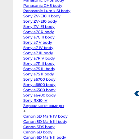
Panasonic GH5s body
R
body
Panasonic GH5 body
Canon
Panasonic Lumix S1 body
EOS
О
Sony ZV-E10 II body
RP
Д
body
Sony ZV-E10 body
Canon
Sony ZV-E1 body
EOS
R50
Sony a7CR body
И
V
Sony a7C II body
Д
kit
Sony a7 V body
14-
30
Sony a7 IV body
Д
Canon
Sony a7 III body
EOS
R100
Sony a7R V body
kit
Sony a7R II body
18-
45
Sony a7S III body
Fujifilm
Sony a7S II body
X-
Sony a6700 body
H2S
body
Sony a6600 body
Fujifilm
Sony a6500 body
X-
H2
Sony a6400 body
body
Sony RX10 IV
Fujifilm
Зеркальные камеры
X-
T5
body
Canon 5D Mark IV body
Fujifilm
X-
Canon 5D Mark III body
T4
Canon 5DS body
body
Fujifilm
Canon 6D body
ераторский Avex
Philadelphia Stabilizer
Ea
X-
Canon 6D Mark II body