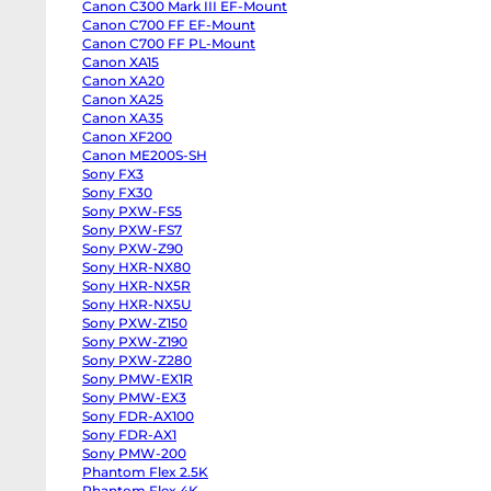
Canon C300 Mark III EF-Mount
body
Panasonic
Canon C700 FF EF-Mount
GH6
Canon C700 FF PL-Mount
body
Canon XA15
Panasonic
GH5
Canon XA20
II
Canon XA25
body
Panasonic
Canon XA35
GH5s
Canon XF200
body
Panasonic
Canon ME200S-SH
GH5
Sony FX3
body
Sony FX30
Panasonic
Lumix
Sony PXW-FS5
S1
Sony PXW-FS7
body
Sony
Sony PXW-Z90
ZV-
Sony HXR-NX80
E10
Sony HXR-NX5R
II
body
Sony HXR-NX5U
Sony
Sony PXW-Z150
ZV-
E10
Sony PXW-Z190
body
Sony PXW-Z280
Sony
ZV-
Sony PMW-EX1R
E1
Sony PMW-EX3
body
Sony FDR-AX100
Sony
a7CR
Sony FDR-AX1
body
Sony PMW-200
Sony
a7C
Phantom Flex 2.5K
II
Phantom Flex 4K