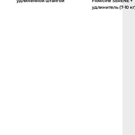
удлиненной штангой
Flowcine SERENE +
удлинитель (7-10 кг)