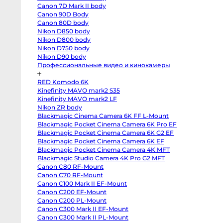
T3
Canon 7D Mark II body
body
Fujifilm
Canon 90D Body
X-
Canon 80D body
S20
body
Nikon D850 body
Fujifilm
Nikon D800 body
X-
Nikon D750 body
S10
body
Nikon D90 body
Fujifilm
Профессиональные видео и кинокамеры
X-
T50
body
RED Komodo 6K
Fujifilm
X-
Kinefinity MAVO mark2 S35
T30
Kinefinity MAVO mark2 LF
II
Nikon ZR body
body
Nikon
Blackmagic Cinema Camera 6K FF L-Mount
Z8
Blackmagic Pocket Cinema Camera 6K Pro EF
body
Nikon
Blackmagic Pocket Cinema Camera 6K G2 EF
Z
Blackmagic Pocket Cinema Camera 6K EF
fc
Blackmagic Pocket Cinema Camera 4K MFT
body
Nikon
Blackmagic Studio Camera 4K Pro G2 MFT
Z7
Canon C80 RF-Mount
body
Nikon
Canon C70 RF-Mount
Z6
Canon C100 Mark II EF-Mount
III
body
Canon C200 EF-Mount
Nikon
Canon C200 PL-Mount
Z5
Canon C300 Mark II EF-Mount
body
Panasonic
Canon C300 Mark II PL-Mount
GH7