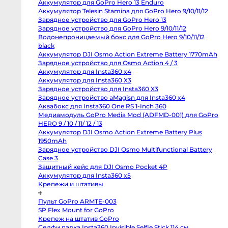
Аккумулятор для GoPro Hero 13 Enduro
Body
Canon
Аккумулятор Telesin Stamina для GoPro Hero 9/10/11/12
80D
Зарядное устройство для GoPro Hero 13
body
Зарядное устройство для GoPro Hero 9/10/11/12
Nikon
D850
Водонепроницаемый бокс для GoPro Hero 9/10/11/12
body
black
Nikon
D800
Аккумулятор DJI Osmo Action Extreme Battery
body
1770mAh
Nikon
Зарядное устройство для Osmo Action 4 / 3
D750
body
Аккумулятор для Insta360 x4
Nikon
Аккумулятор для Insta360 X3
D90
body
Зарядное устройство для Insta360 X3
Профессиональные
Зарядное устройство aMagisn для Insta360 x4
видео
и
Аквабокс для Insta360 One RS 1-Inch 360
кинокамеры
Медиамодуль GoPro Media Mod (ADFMD-001) для
GoPro HERO 9 / 10 / 11/ 12 / 13
RED
Komodo
Аккумулятор DJI Osmo Action Extreme Battery Plus
6K
1950mAh
Kinefinity
MAVO
Зарядное устройство DJI Osmo Multifunctional
mark2
Battery Case 3
S35
Защитный кейс для DJI Osmo Pocket 4P
Kinefinity
MAVO
Аккумулятор для Insta360 x5
mark2
Крепежи и штативы
LF
Nikon
ZR
Пульт GoPro ARMTE-003
body
Blackmagic
SP Flex Mount for GoPro
Cinema
Крепеж на штатив GoPro