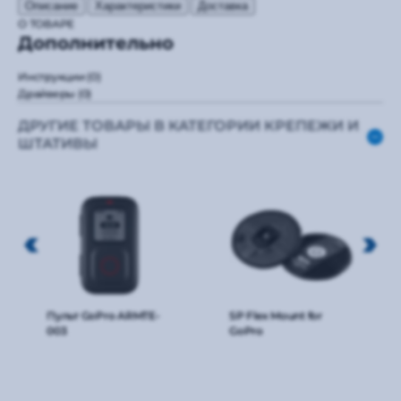
Описание
Характеристики
Доставка
О ТОВАРЕ
Дополнительно
Инструкции
(0)
Драйверы
(0)
ДРУГИЕ ТОВАРЫ В КАТЕГОРИИ КРЕПЕЖИ И
ШТАТИВЫ
Пульт GoPro ARMTE-
SP Flex Mount for
003
GoPro