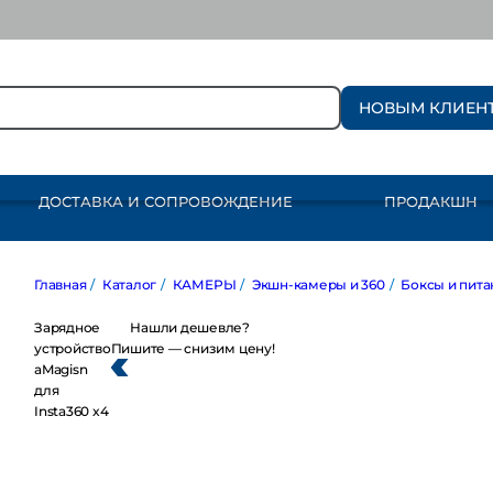
НОВЫМ КЛИЕН
ДОСТАВКА И СОПРОВОЖДЕНИЕ
ПРОДАКШН
Главная
/
Каталог
/
КАМЕРЫ
/
Экшн-камеры и 360
/
Боксы и питание
Зарядное
Нашли дешевле?
устройство
Пишите — снизим цену!
aMagisn
для
Insta360 x4