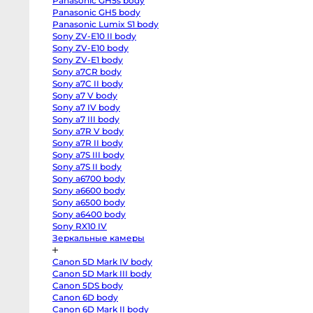
Panasonic GH5s body
R
body
Panasonic GH5 body
Canon
Panasonic Lumix S1 body
EOS
Sony ZV-E10 II body
RP
body
Sony ZV-E10 body
Canon
Sony ZV-E1 body
EOS
R50
Sony a7CR body
V
Sony a7C II body
kit
Sony a7 V body
14-
30
Sony a7 IV body
Canon
Sony a7 III body
EOS
R100
Sony a7R V body
kit
Sony a7R II body
18-
45
Sony a7S III body
Fujifilm
Sony a7S II body
X-
Sony a6700 body
H2S
body
Sony a6600 body
Fujifilm
Sony a6500 body
X-
H2
Sony a6400 body
body
Sony RX10 IV
Fujifilm
Зеркальные камеры
X-
T5
body
Canon 5D Mark IV body
Fujifilm
X-
Canon 5D Mark III body
T4
Canon 5DS body
body
Fujifilm
Canon 6D body
X-
Canon 6D Mark II body