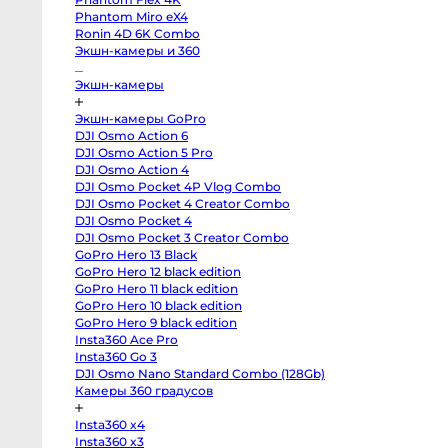
body
Phantom Miro eX4
Sony
a7
Ronin 4D 6K Combo
V
Экшн-камеры и 360
body
Sony
a7
Экшн-камеры
IV
body
Sony
Экшн-камеры GoPro
a7
DJI Osmo Action 6
III
body
DJI Osmo Action 5 Pro
Sony
DJI Osmo Action 4
a7R
V
DJI Osmo Pocket 4P Vlog Combo
body
DJI Osmo Pocket 4 Creator Combo
Sony
DJI Osmo Pocket 4
a7R
II
DJI Osmo Pocket 3 Creator Combo
body
GoPro Hero 13 Black
Sony
a7S
GoPro Hero 12 black edition
III
GoPro Hero 11 black edition
body
Sony
GoPro Hero 10 black edition
a7S
GoPro Hero 9 black edition
II
Insta360 Ace Pro
body
Sony
Insta360 Go 3
a6700
DJI Osmo Nano Standard Combo (128Gb)
body
Sony
Камеры 360 градусов
a6600
body
Insta360 x4
Sony
a6500
Insta360 x3