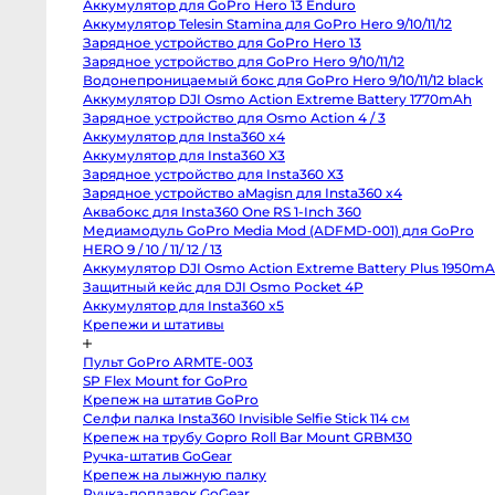
Аккумулятор для GoPro Hero 13 Enduro
Body
Canon
Аккумулятор Telesin Stamina для GoPro Hero 9/10/11/12
80D
Зарядное устройство для GoPro Hero 13
body
Зарядное устройство для GoPro Hero 9/10/11/12
Nikon
D850
Водонепроницаемый бокс для GoPro Hero 9/10/11/12 black
body
Аккумулятор DJI Osmo Action Extreme Battery 1770mAh
Nikon
D800
Зарядное устройство для Osmo Action 4 / 3
body
Аккумулятор для Insta360 x4
Nikon
Аккумулятор для Insta360 X3
D750
body
Зарядное устройство для Insta360 X3
Nikon
Зарядное устройство aMagisn для Insta360 x4
D90
body
Аквабокс для Insta360 One RS 1-Inch 360
Профессиональные
Медиамодуль GoPro Media Mod (ADFMD-001) для GoPro
видео
и
HERO 9 / 10 / 11/ 12 / 13
кинокамеры
Аккумулятор DJI Osmo Action Extreme Battery Plus
1950mAh
RED
Komodo
Защитный кейс для DJI Osmo Pocket 4P
6K
Аккумулятор для Insta360 x5
Kinefinity
MAVO
Крепежи и штативы
mark2
S35
Пульт GoPro ARMTE-003
Kinefinity
MAVO
SP Flex Mount for GoPro
mark2
Крепеж на штатив GoPro
LF
Nikon
Селфи палка Insta360 Invisible Selfie Stick 114 см
ZR
Крепеж на трубу Gopro Roll Bar Mount GRBM30
body
Blackmagic
Ручка-штатив GoGear
Cinema
Крепеж на лыжную палку