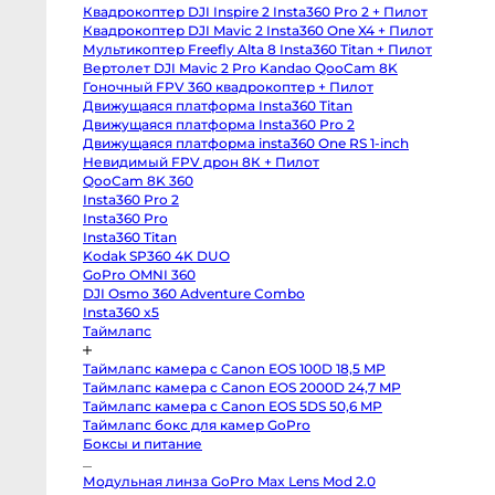
body
Квадрокоптер DJI Inspire 2 Insta360 Pro 2 + Пилот
Sony
a6400
Квадрокоптер DJI Mavic 2 Insta360 One X4 + Пилот
body
Мультикоптер Freefly Alta 8 Insta360 Titan + Пилот
Sony
RX10
Вертолет DJI Mavic 2 Pro Kandao QooCam 8K
IV
Гоночный FPV 360 квадрокоптер + Пилот
Зеркальные
Движущаяся платформа Insta360 Titan
камеры
Движущаяся платформа Insta360 Pro 2
Canon
Движущаяся платформа insta360 One RS 1-inch
5D
Mark
Невидимый FPV дрон 8К + Пилот
IV
QooCam 8K 360
body
Insta360 Pro 2
Canon
5D
Insta360 Pro
Mark
Insta360 Titan
III
body
Kodak SP360 4K DUO
Canon
GoPro OMNI 360
5DS
body
DJI Osmo 360 Adventure Combo
Canon
Insta360 x5
6D
Таймлапс
body
Canon
6D
Таймлапс камера с Canon EOS 100D 18,5 MP
Mark
II
Таймлапс камера с Canon EOS 2000D 24,7 MP
body
Таймлапс камера с Canon EOS 5DS 50,6 MP
Canon
Таймлапс бокс для камер GoPro
7D
Mark
Боксы и питание
II
body
Canon
Модульная линза GoPro Max Lens Mod 2.0
90D