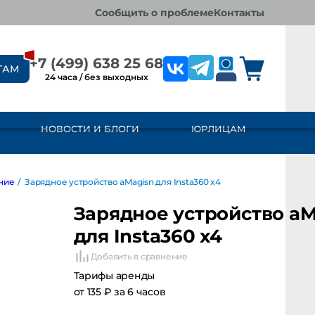
сообщить о проблеме
контакты
+7 (499) 638 25 68
ТАМ
24 часа / без выходных
НОВОСТИ И БЛОГИ
ЮРЛИЦАМ
/
Зарядное устройство aMagisn для Insta360 x4
Зарядное устройство aMa
для Insta360 x4
Добавить в сравнение
Тарифы аренды
от 135 ₽ за 6 часов