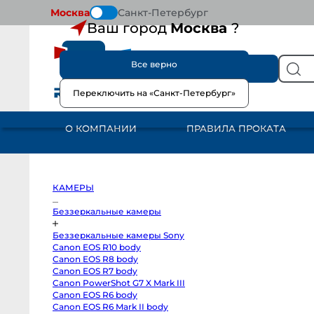
Москва
Санкт-Петербург
Ваш город
Москва
?
Все верно
КАТАЛОГ
Переключить на «Санкт-Петербург»
КАМЕРЫ
Беззеркальные
камеры
О КОМПАНИИ
ПРАВИЛА ПРОКАТА
Беззеркальные
камеры
Sony
Canon
EOS
R10
body
КАМЕРЫ
Canon
EOS
R8
Беззеркальные камеры
body
Canon
Беззеркальные камеры Sony
EOS
R7
Canon EOS R10 body
body
Canon EOS R8 body
Canon
PowerShot
Canon EOS R7 body
G7
Canon PowerShot G7 X Mark III
X
Canon EOS R6 body
Mark
III
Canon EOS R6 Mark II body
Canon