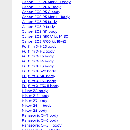
Canon EOS R6 Mark III body
EOS
R6
Canon EOS R6 V Body
body
Canon EOS R5 C body
Canon
EOS
Canon EOS R5 Mark II body
R6
Canon EOS R5 body
Mark
Canon EOS R body
II
body
Canon EOS RP body
Canon
Canon EOS R50 V kit 14-30
EOS
R6
Canon EOS R100 kit 18-45
Mark
Fujifilm X-H2S body
III
Fujifilm X-H2 body
body
Canon
Fujifilm X-T5 body
EOS
Fujifilm X-T4 body
R6
V
Fujifilm X-T3 body
Body
Fujifilm X-S20 body
Canon
EOS
Fujifilm X-S10 body
R5
Fujifilm X-T50 body
C
Fujifilm X-T30 II body
body
Canon
Nikon Z8 body
EOS
Nikon Z fc body
R5
Mark
Nikon Z7 body
II
Nikon Z6 III body
body
Nikon Z5 body
Canon
EOS
Panasonic GH7 body
R5
Panasonic GH6 body
body
Canon
Panasonic GH5 II body
EOS