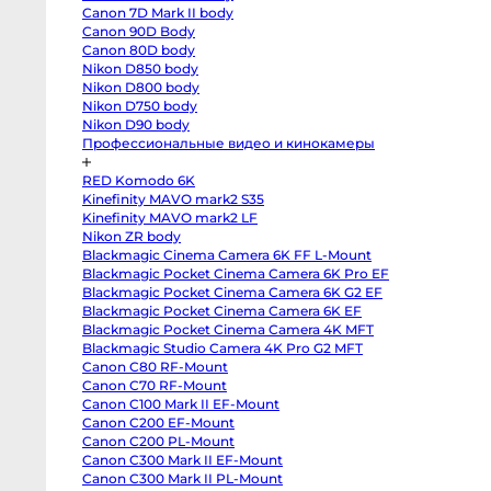
T3
Canon 7D Mark II body
body
Fujifilm
модуль GoPro Media
Аккумулятор для Insta360
Canon 90D Body
X-
Canon 80D body
ADFMD-001) для
x5
S20
body
Nikon D850 body
HERO 9 / 10 / 11/ 12 / 13
Fujifilm
Nikon D800 body
X-
Nikon D750 body
S10
body
Nikon D90 body
Fujifilm
Профессиональные видео и кинокамеры
X-
T50
body
RED Komodo 6K
Fujifilm
X-
Kinefinity MAVO mark2 S35
T30
Kinefinity MAVO mark2 LF
II
Nikon ZR body
body
Nikon
Blackmagic Cinema Camera 6K FF L-Mount
Z8
Blackmagic Pocket Cinema Camera 6K Pro EF
body
Nikon
Blackmagic Pocket Cinema Camera 6K G2 EF
Z
Blackmagic Pocket Cinema Camera 6K EF
fc
Blackmagic Pocket Cinema Camera 4K MFT
body
Nikon
Blackmagic Studio Camera 4K Pro G2 MFT
Z7
Canon C80 RF-Mount
body
Nikon
Canon C70 RF-Mount
Z6
Canon C100 Mark II EF-Mount
III
body
Canon C200 EF-Mount
Nikon
Canon C200 PL-Mount
Z5
Canon C300 Mark II EF-Mount
body
Panasonic
Canon C300 Mark II PL-Mount
GH7