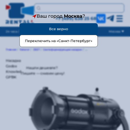
Ваш город
Москва
?
+7 (499) 638 25 68
Все верно
24 часа / без выходных
Москва
Переключить на «Санкт-Петербург»
Главная
/
Каталог
/
СВЕТ
/
Светоформирующие насадки
/
Линзы Френеля и спот-насадки
/
Насадка
Godox
Нашли дешевле?
Knowled
Пишите — снизим цену!
GP19K