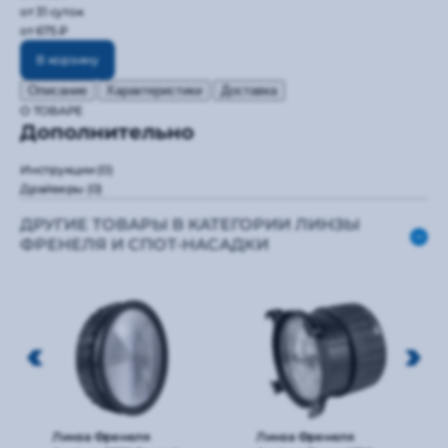
от 31 суток
от 675 ₽
В корзину
Описание
Характеристики
Доставка
О ТОВАРЕ
Дополнительно
Инструкции
(0)
Драйверы
(0)
ДРУГИЕ ТОВАРЫ В КАТЕГОРИИ ЛИНЗЫ
ФРЕНЕЛЯ И СПОТ-НАСАДКИ
Линза Френеля
Линза Френеля