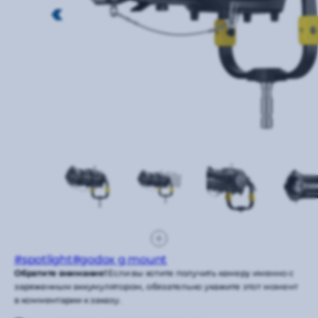
#spotlight
#godox g mount
Обратите внимание!
Если вы хотите получить камеру именно с
заряженным аккумулятором, обязательно укажите этот момент
в комментарии к заказу.