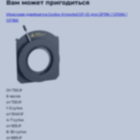
Вам может пригодиться
Ирисовая диафрагма Godox Knowled GP-ID для GP19K / GP26K /
GP36K
От 730 ₽
6 часов
от 730 ₽
1-3 суток
от 1040 ₽
4-7 суток
от 935 ₽
8-30 суток
от 885 ₽