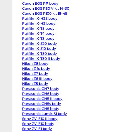
R
Canon EOS RP body
body
Canon EOS R50 V kit 14-30
Canon
EOS
Canon EOS R100 kit 18-45
RP
Fujifilm X-H2S body
body
Canon
Fujifilm X-H2 body
EOS
Fujifilm X-T5 body
R50
V
Fujifilm X-T4 body
kit
Fujifilm X-T3 body
14-
Fujifilm X-S20 body
30
Canon
Fujifilm X-S10 body
EOS
Fujifilm X-T50 body
R100
kit
Fujifilm X-T30 II body
18-
Nikon Z8 body
45
Nikon Z fc body
Fujifilm
X-
Nikon Z7 body
H2S
Nikon Z6 III body
body
Fujifilm
Nikon Z5 body
X-
Panasonic GH7 body
H2
body
Panasonic GH6 body
Fujifilm
Panasonic GH5 II body
X-
Panasonic GH5s body
T5
body
Panasonic GH5 body
Fujifilm
Panasonic Lumix S1 body
X-
T4
Sony ZV-E10 II body
body
Sony ZV-E10 body
Fujifilm
Sony ZV-E1 body
X-