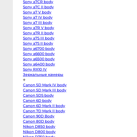
T3
Sony a7CR body
body
Sony a7C II body
Fujifilm
X-
Sony a7 V body
S20
Sony a7 IV body
body
Fujifilm
Sony a7 III body
X-
Sony a7R V body
S10
Sony a7R II body
body
Fujifilm
Sony a7S III body
X-
Sony a7S II body
T50
body
Sony a6700 body
Fujifilm
Sony a6600 body
X-
Sony a6500 body
T30
II
Sony a6400 body
body
Sony RX10 IV
Nikon
Z8
Зеркальные камеры
body
Nikon
Z
Canon 5D Mark IV body
fc
Canon 5D Mark III body
body
Canon 5DS body
Nikon
Z7
Canon 6D body
body
Canon 6D Mark II body
Nikon
Z6
Canon 7D Mark II body
III
Canon 90D Body
body
Canon 80D body
Nikon
Z5
Nikon D850 body
body
Nikon D800 body
Panasonic
GH7
Nikon D750 body