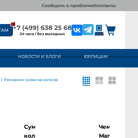
сообщить о проблеме
контакты
+7 (499) 638 25 68
ТАМ
24 часа / без выходных
НОВОСТИ И БЛОГИ
ЮРЛИЦАМ
/
Рюкзаки и сумки на колесах
Сумка на
Чемодан
колесах
Manfrotto