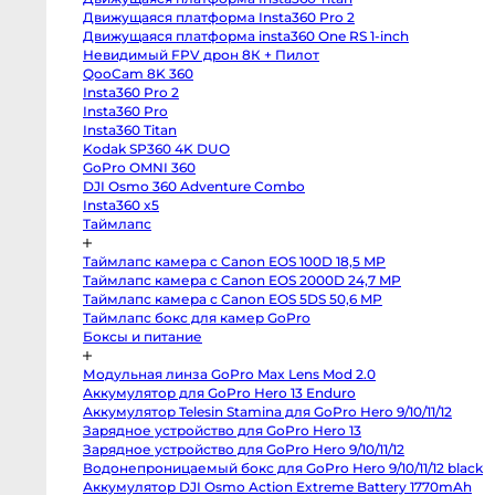
Body
Движущаяся платформа Insta360 Pro 2
Canon
Движущаяся платформа insta360 One RS 1-inch
80D
body
Невидимый FPV дрон 8К + Пилот
Nikon
QooCam 8K 360
D850
body
Insta360 Pro 2
Nikon
Insta360 Pro
D800
body
Insta360 Titan
Nikon
Kodak SP360 4K DUO
D750
GoPro OMNI 360
body
Nikon
DJI Osmo 360 Adventure Combo
D90
Insta360 x5
body
Профессиональные
Таймлапс
видео
и
Таймлапс камера с Canon EOS 100D 18,5 MP
кинокамеры
Таймлапс камера с Canon EOS 2000D 24,7 MP
RED
Таймлапс камера с Canon EOS 5DS 50,6 MP
Komodo
6K
Таймлапс бокс для камер GoPro
Kinefinity
Боксы и питание
MAVO
mark2
S35
Модульная линза GoPro Max Lens Mod 2.0
Kinefinity
Аккумулятор для GoPro Hero 13 Enduro
MAVO
mark2
Аккумулятор Telesin Stamina для GoPro Hero 9/10/11/12
LF
Зарядное устройство для GoPro Hero 13
Nikon
ZR
Зарядное устройство для GoPro Hero 9/10/11/12
body
Водонепроницаемый бокс для GoPro Hero 9/10/11/12 black
Blackmagic
Аккумулятор DJI Osmo Action Extreme Battery 1770mAh
Cinema