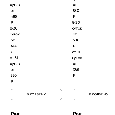
суток
от
от
530
485
₽
₽
8-30
8-30
суток
суток
от
от
500
460
₽
₽
от 31
от 31
суток
суток
от
от
385
350
₽
₽
В КОРЗИНУ
В КОРЗИНУ
Рюкзак
Рюкзак