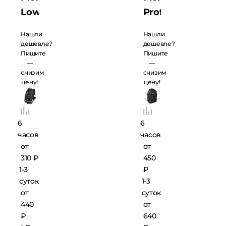
Lowepro
Profoto
CompuRover
M
Нашли
Нашли
AW
дешевле?
дешевле?
Пишите
Пишите
—
—
снизим
снизим
цену!
цену!
6
6
часов
часов
от
от
310 ₽
450
1-3
₽
суток
1-3
от
суток
440
от
₽
640