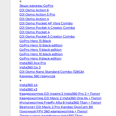
body
Sony
Экшн-камеры GoPro
a6400
body
DJI Osmo Action 6
Sony
DJI Osmo Action 5 Pro
RX10
DJI Osmo Action 4
IV
Зеркальные
DJI Osmo Pocket 4P Vlog Combo
камеры
DJI Osmo Pocket 4 Creator Combo
Canon
DJI Osmo Pocket 4
5D
DJI Osmo Pocket 3 Creator Combo
Mark
IV
GoPro Hero 13 Black
body
GoPro Hero 12 black edition
Canon
GoPro Hero 11 black edition
5D
Mark
GoPro Hero 10 black edition
III
GoPro Hero 9 black edition
body
Canon
Insta360 Ace Pro
5DS
Insta360 Go 3
body
DJI Osmo Nano Standard Combo (128Gb)
Canon
6D
Камеры 360 градусов
body
Canon
6D
Insta360 x4
Mark
Insta360 x3
II
body
Квадрокоптер DJI Inspire 2 Insta360 Pro 2 + Пилот
Canon
Квадрокоптер DJI Mavic 2 Insta360 One X4 + Пилот
7D
Мультикоптер Freefly Alta 8 Insta360 Titan + Пилот
Mark
II
Вертолет DJI Mavic 2 Pro Kandao QooCam 8K
body
Гоночный FPV 360 квадрокоптер + Пилот
Canon
90D
Движущаяся платформа Insta360 Titan