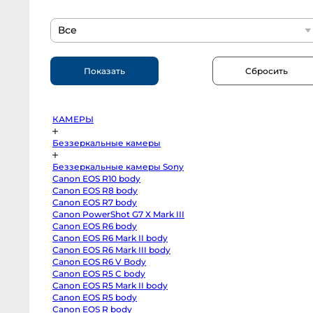
EOS
R6
body
Все
Canon
EOS
R6
Mark
II
body
Canon
EOS
R6
Mark
III
КАМЕРЫ
body
Canon
EOS
Беззеркальные камеры
R6
V
Body
Беззеркальные камеры Sony
Canon
Canon EOS R10 body
EOS
Canon EOS R8 body
R5
C
Canon EOS R7 body
body
Canon PowerShot G7 X Mark III
Canon
EOS
Canon EOS R6 body
R5
Canon EOS R6 Mark II body
Mark
II
Canon EOS R6 Mark III body
body
Canon EOS R6 V Body
Canon
Canon EOS R5 C body
EOS
R5
Canon EOS R5 Mark II body
body
Canon EOS R5 body
Canon
EOS
Canon EOS R body