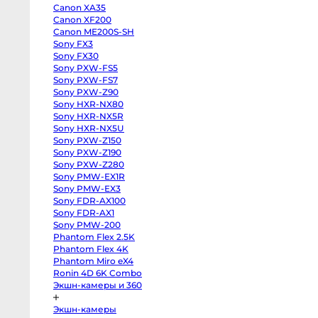
body
Canon XA35
Sony
Canon XF200
a7
V
Canon ME200S-SH
body
Sony FX3
Sony
a7
Sony FX30
IV
Sony PXW-FS5
body
Sony PXW-FS7
Sony
a7
Sony PXW-Z90
III
Sony HXR-NX80
body
Sony
Sony HXR-NX5R
a7R
Sony HXR-NX5U
V
body
Sony PXW-Z150
Sony
Sony PXW-Z190
a7R
Sony PXW-Z280
II
body
Sony PMW-EX1R
Sony
Sony PMW-EX3
a7S
III
Sony FDR-AX100
body
Sony FDR-AX1
Sony
Sony PMW-200
a7S
II
Phantom Flex 2.5K
body
Phantom Flex 4K
Sony
a6700
Phantom Miro eX4
body
Ronin 4D 6K Combo
Sony
a6600
Экшн-камеры и 360
body
Sony
Экшн-камеры
a6500