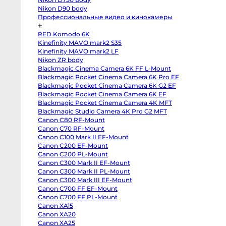
body
Nikon D90 body
Panasonic
GH6
Профессиональные видео и кинокамеры
body
Panasonic
RED Komodo 6K
GH5
II
Kinefinity MAVO mark2 S35
body
Kinefinity MAVO mark2 LF
Panasonic
GH5s
Nikon ZR body
body
Blackmagic Cinema Camera 6K FF L-Mount
Panasonic
Blackmagic Pocket Cinema Camera 6K Pro EF
GH5
body
Blackmagic Pocket Cinema Camera 6K G2 EF
Panasonic
Blackmagic Pocket Cinema Camera 6K EF
Lumix
S1
Blackmagic Pocket Cinema Camera 4K MFT
body
Blackmagic Studio Camera 4K Pro G2 MFT
Sony
ZV-
Canon C80 RF-Mount
E10
Canon C70 RF-Mount
II
Canon C100 Mark II EF-Mount
body
Sony
Canon C200 EF-Mount
ZV-
Canon C200 PL-Mount
E10
body
Canon C300 Mark II EF-Mount
Sony
Canon C300 Mark II PL-Mount
ZV-
Canon C300 Mark III EF-Mount
E1
body
Canon C700 FF EF-Mount
Sony
Canon C700 FF PL-Mount
a7CR
body
Canon XA15
Sony
Canon XA20
a7C
II
Canon XA25