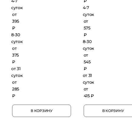
4-7
₽
суток
4-7
от
суток
395
от
₽
575
8-30
₽
суток
8-30
от
суток
375
от
₽
545
от 31
₽
суток
от 31
от
суток
285
от
₽
415 ₽
В КОРЗИНУ
В КОРЗИНУ