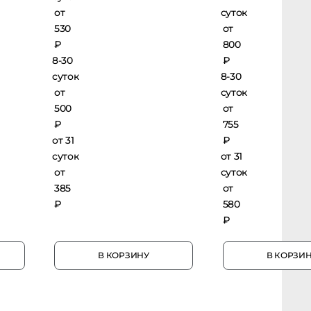
от
суток
530
от
₽
800
8-30
₽
суток
8-30
от
суток
500
от
₽
755
от 31
₽
суток
от 31
от
суток
385
от
₽
580
₽
В КОРЗИНУ
В КОРЗИ