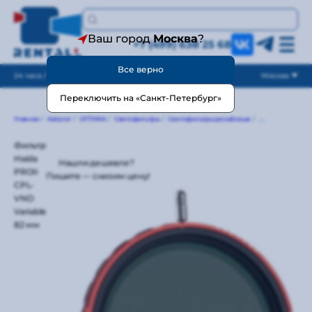
Ваш город
Москва
?
+7 (499) 638 25 68
Все верно
24 часа / без выходных
Москва
Переключить на «Санкт-Петербург»
Главная
/
Каталог
/
ОПТИКА
/
Светофильтры
/
Светофильтры резьбовые
/
ND нейтрально-
Фильтр
Haida
Нашли дешевле?
PROII
Пишите — снизим цену!
CPL-
VND
Variable
82 мм