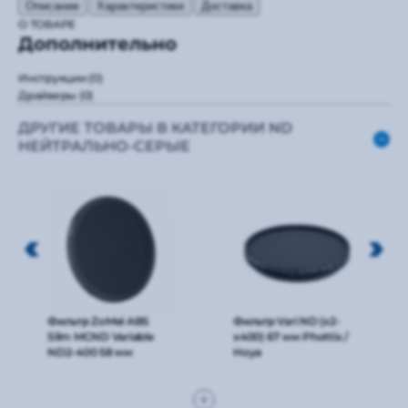
Описание
Характеристики
Доставка
О ТОВАРЕ
Дополнительно
Инструкции
(0)
Драйверы
(0)
ДРУГИЕ ТОВАРЫ В КАТЕГОРИИ ND
НЕЙТРАЛЬНО-СЕРЫЕ
Фильтр ZoMei ABS
Фильтр Vari ND (x2-
Slim MCND Variable
x400) 67 мм Phottix /
ND2-400 58 мм
Hoya