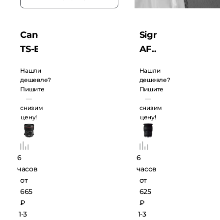
Canon
Sigma
TS-E
AF
24
24-70
Нашли
Нашли
f/3.5 L
f/2.8
дешевле?
дешевле?
Пишите
Пишите
II
EX DG
—
—
Macro
снизим
снизим
цену!
цену!
для
Canon
6
6
часов
часов
от
от
665
625
₽
₽
1-3
1-3