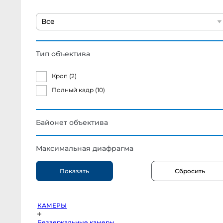
EOS
R6
body
Все
Canon
EOS
R6
Mark
II
body
Тип объектива
Canon
EOS
R6
Кроп (
2
)
Mark
III
body
Полный кадр (
10
)
Canon
EOS
R6
V
Body
Байонет объектива
Canon
EOS
R5
C
Максимальная диафрагма
body
Canon
EOS
R5
Mark
II
body
Canon
EOS
R5
КАМЕРЫ
body
Canon
EOS
Беззеркальные камеры