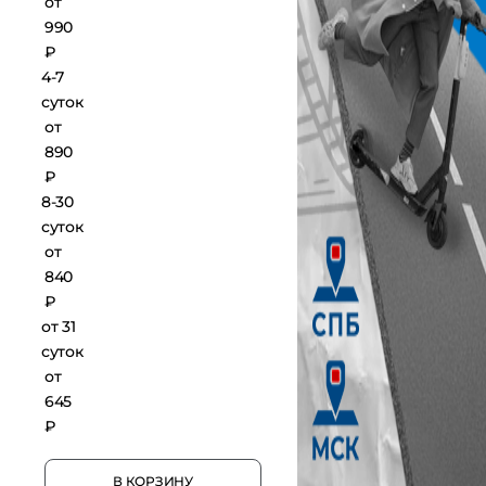
от
990
₽
4-7
суток
от
890
₽
8-30
суток
от
840
₽
от 31
суток
от
645
₽
В КОРЗИНУ