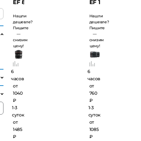
EF 8-15
EF 100
f/4.0 L
f/2.8
Нашли
Нашли
USM
Macro
дешевле?
дешевле?
Пишите
Пишите
Fisheye
L IS
—
—
USM
снизим
снизим
цену!
цену!
6
6
часов
часов
от
от
1040
760
₽
₽
1-3
1-3
суток
суток
от
от
1485
1085
₽
₽