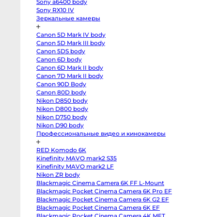
Sony a6400 body
body
Sony RX10 IV
Panasonic
GH6
Зеркальные камеры
body
Panasonic
GH5
Canon 5D Mark IV body
II
Canon 5D Mark III body
body
Panasonic
Canon 5DS body
GH5s
Canon 6D body
body
Canon 6D Mark II body
Panasonic
GH5
Canon 7D Mark II body
body
Canon 90D Body
Panasonic
Lumix
Canon 80D body
S1
Nikon D850 body
body
Nikon D800 body
Sony
ZV-
Nikon D750 body
E10
Nikon D90 body
II
body
Профессиональные видео и кинокамеры
Sony
ZV-
E10
RED Komodo 6K
body
Kinefinity MAVO mark2 S35
Sony
Kinefinity MAVO mark2 LF
ZV-
E1
Nikon ZR body
body
Blackmagic Cinema Camera 6K FF L-Mount
Sony
a7CR
Blackmagic Pocket Cinema Camera 6K Pro EF
body
Blackmagic Pocket Cinema Camera 6K G2 EF
Sony
Blackmagic Pocket Cinema Camera 6K EF
a7C
II
Blackmagic Pocket Cinema Camera 4K MFT