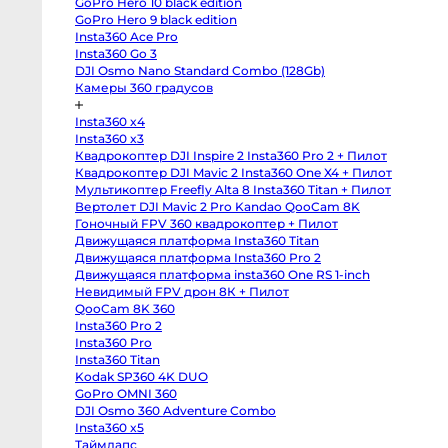
GoPro Hero 10 black edition
Body
GoPro Hero 9 black edition
Canon
80D
Insta360 Ace Pro
body
Insta360 Go 3
Nikon
D850
DJI Osmo Nano Standard Combo (128Gb)
body
Камеры 360 градусов
Nikon
D800
body
Insta360 x4
Nikon
Insta360 x3
D750
body
Квадрокоптер DJI Inspire 2 Insta360 Pro 2 + Пилот
Nikon
Квадрокоптер DJI Mavic 2 Insta360 One X4 + Пилот
D90
body
Мультикоптер Freefly Alta 8 Insta360 Titan + Пилот
Профессиональные
Вертолет DJI Mavic 2 Pro Kandao QooCam 8K
видео
Гоночный FPV 360 квадрокоптер + Пилот
и
кинокамеры
Движущаяся платформа Insta360 Titan
Движущаяся платформа Insta360 Pro 2
RED
Komodo
Движущаяся платформа insta360 One RS 1-inch
6K
Невидимый FPV дрон 8К + Пилот
Kinefinity
QooCam 8K 360
MAVO
mark2
Insta360 Pro 2
S35
Insta360 Pro
Kinefinity
MAVO
Insta360 Titan
mark2
Kodak SP360 4K DUO
LF
Nikon
GoPro OMNI 360
ZR
DJI Osmo 360 Adventure Combo
body
Insta360 x5
Blackmagic
Cinema
Таймлапс