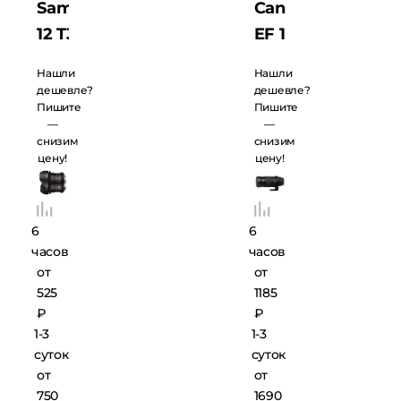
Samyang
Canon
12 T3.1
EF 180
VDSLR
f/3.5
Нашли
Нашли
ED AS
Macro
дешевле?
дешевле?
Пишите
Пишите
NCS
L USM
—
—
Fisheye
снизим
снизим
цену!
цену!
Canon
6
6
часов
часов
от
от
525
1185
₽
₽
1-3
1-3
суток
суток
от
от
750
1690