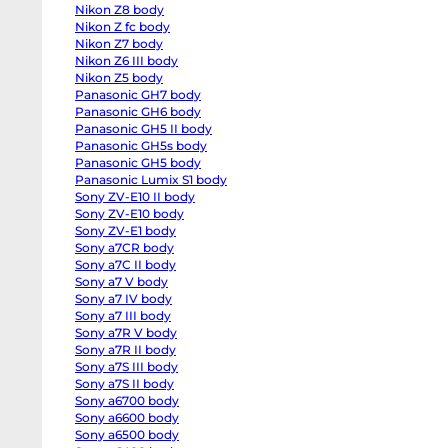
T3
Nikon Z8 body
body
Fujifilm
Nikon Z fc body
X-
Nikon Z7 body
S20
Nikon Z6 III body
body
Fujifilm
Nikon Z5 body
X-
Panasonic GH7 body
S10
body
Panasonic GH6 body
Fujifilm
Panasonic GH5 II body
X-
T50
Panasonic GH5s body
body
Panasonic GH5 body
Fujifilm
Panasonic Lumix S1 body
X-
T30
Sony ZV-E10 II body
II
Sony ZV-E10 body
body
Nikon
Sony ZV-E1 body
Z8
Sony a7CR body
body
Sony a7C II body
Nikon
Z
Sony a7 V body
fc
Sony a7 IV body
body
Nikon
Sony a7 III body
Z7
Sony a7R V body
body
Nikon
Sony a7R II body
Z6
Sony a7S III body
III
Sony a7S II body
body
Nikon
Sony a6700 body
Z5
Sony a6600 body
body
Panasonic
Sony a6500 body
GH7