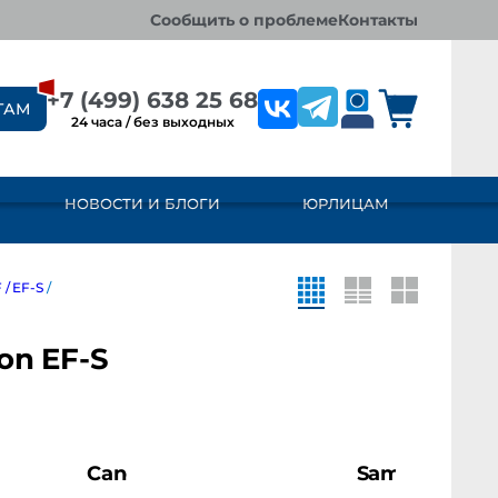
сообщить о проблеме
контакты
+7 (499) 638 25 68
ТАМ
24 часа / без выходных
НОВОСТИ И БЛОГИ
ЮРЛИЦАМ
F-S
/
 EF-S
Canon
Samyang