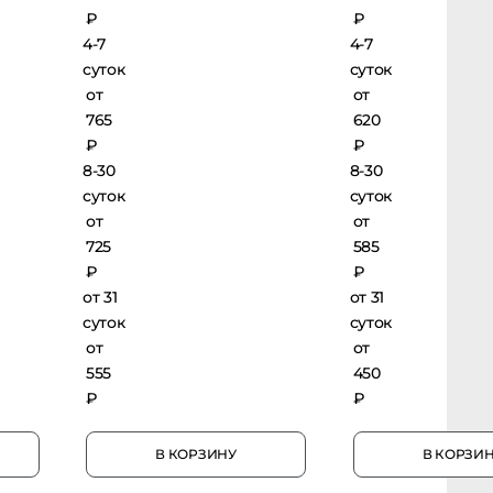
₽
₽
4-7
4-7
суток
суток
от
от
765
620
₽
₽
8-30
8-30
суток
суток
от
от
725
585
₽
₽
от 31
от 31
суток
суток
от
от
555
450
₽
₽
В КОРЗИНУ
В КОРЗИНУ