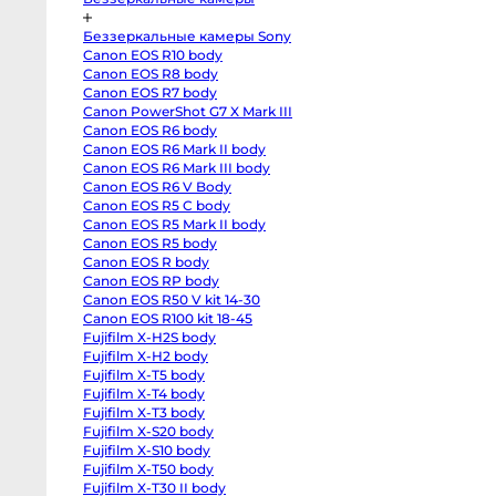
R
body
Canon
Беззеркальные камеры Sony
EOS
Canon EOS R10 body
RP
body
Canon EOS R8 body
Canon
Canon EOS R7 body
EOS
Canon PowerShot G7 X Mark III
R50
V
Canon EOS R6 body
kit
Canon EOS R6 Mark II body
14-
30
Canon EOS R6 Mark III body
Canon
Canon EOS R6 V Body
EOS
R100
Canon EOS R5 C body
kit
Canon EOS R5 Mark II body
18-
Canon EOS R5 body
45
Fujifilm
Canon EOS R body
X-
Canon EOS RP body
H2S
body
Canon EOS R50 V kit 14-30
Fujifilm
Canon EOS R100 kit 18-45
X-
Fujifilm X-H2S body
H2
body
Fujifilm X-H2 body
Fujifilm
Fujifilm X-T5 body
X-
T5
Fujifilm X-T4 body
body
Fujifilm X-T3 body
Fujifilm
X-
Fujifilm X-S20 body
T4
Fujifilm X-S10 body
body
Fujifilm X-T50 body
Fujifilm
X-
Fujifilm X-T30 II body