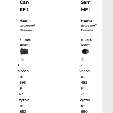
Canon
Samyang
EF 15
MF 8
f/2.8
f/3.5
Нашли
Нашли
Fisheye
Fisheye
дешевле?
дешевле?
Пишите
Пишите
для
—
—
Canon
снизим
снизим
цену!
цену!
6
6
часов
часов
от
от
595
485
₽
₽
1-3
1-3
суток
суток
от
от
850
690