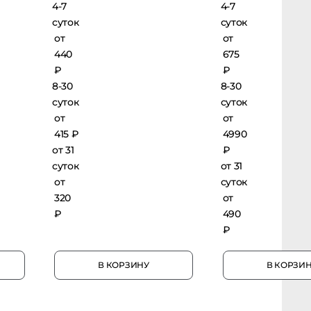
4-7
4-7
суток
суток
от
от
440
675
₽
₽
8-30
8-30
суток
суток
от
от
415 ₽
4990
от 31
₽
суток
от 31
от
суток
320
от
₽
490
₽
В КОРЗИНУ
В КОРЗИНУ