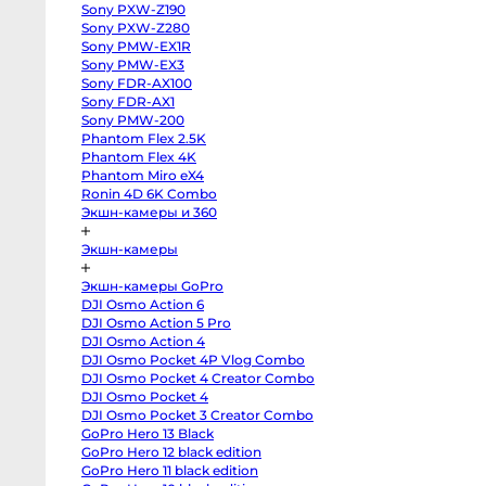
body
Sony PXW-Z190
Sony
a6400
Sony PXW-Z280
body
Sony PMW-EX1R
Sony
Sony PMW-EX3
RX10
IV
Sony FDR-AX100
Зеркальные
Sony FDR-AX1
камеры
Sony PMW-200
Canon
Phantom Flex 2.5K
5D
Phantom Flex 4K
Mark
IV
Phantom Miro eX4
body
Ronin 4D 6K Combo
Canon
5D
Экшн-камеры и 360
Mark
III
body
Экшн-камеры
Canon
5DS
Экшн-камеры GoPro
body
Canon
DJI Osmo Action 6
6D
DJI Osmo Action 5 Pro
body
Canon
DJI Osmo Action 4
6D
DJI Osmo Pocket 4P Vlog Combo
Mark
DJI Osmo Pocket 4 Creator Combo
II
body
DJI Osmo Pocket 4
Canon
DJI Osmo Pocket 3 Creator Combo
7D
Mark
GoPro Hero 13 Black
II
GoPro Hero 12 black edition
body
Canon
GoPro Hero 11 black edition
90D