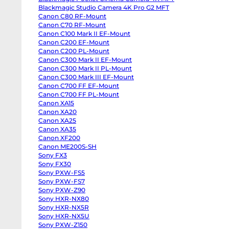
body
Blackmagic Studio Camera 4K Pro G2 MFT
Sony
a7
Canon C80 RF-Mount
V
Canon C70 RF-Mount
body
Sony
Canon C100 Mark II EF-Mount
a7
Canon C200 EF-Mount
IV
Canon C200 PL-Mount
body
Sony
Canon C300 Mark II EF-Mount
a7
Canon C300 Mark II PL-Mount
III
body
Canon C300 Mark III EF-Mount
Sony
Canon C700 FF EF-Mount
a7R
Canon C700 FF PL-Mount
V
body
Canon XA15
Sony
Canon XA20
a7R
II
Canon XA25
body
Canon XA35
Sony
a7S
Canon XF200
III
Canon ME200S-SH
body
Sony FX3
Sony
a7S
Sony FX30
II
Sony PXW-FS5
body
Sony
Sony PXW-FS7
a6700
Sony PXW-Z90
body
Sony HXR-NX80
Sony
a6600
Sony HXR-NX5R
body
Sony HXR-NX5U
Sony
a6500
Sony PXW-Z150