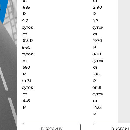
от
от
685
2190
₽
₽
4-7
4-7
суток
суток
от
от
615 ₽
1970
8-30
₽
суток
8-30
от
суток
580
от
₽
1860
от 31
₽
суток
от 31
от
суток
445
от
₽
1425
₽
В КОРЗИНУ
В КОРЗИНУ