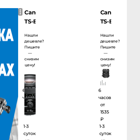
Canon
Canon
Реклама: ООО «ФотоЛайф»
erid:
TS-E
TS-E
2k4GESNvWrRsPtNJfQ5xNhps1Vph1MUjRymsyxKjK
45
90
Нашли
Нашли
f/2.8
f/2.8
дешевле?
дешевле?
Пишите
Пишите
—
—
снизим
снизим
цену!
цену!
6
6
часов
часов
от
от
480
1535
₽
₽
1-3
1-3
суток
суток