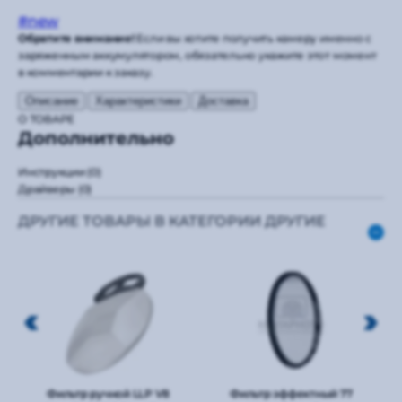
#new
Обратите внимание!
Если вы хотите получить камеру именно с
заряженным аккумулятором, обязательно укажите этот момент
в комментарии к заказу.
Описание
Характеристики
Доставка
О ТОВАРЕ
Дополнительно
Инструкции
(0)
Драйверы
(0)
ДРУГИЕ ТОВАРЫ В КАТЕГОРИИ ДРУГИЕ
Фильтр ручной LLP V8
Фильтр эффектный 77