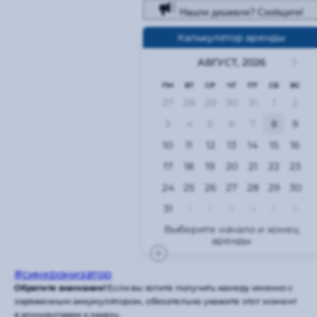
Нашли дешевле? Сообщите!
Калькулятор аренды
АВГУСТ,
2026
ПН
ВТ
СР
ЧТ
ПТ
СБ
ВС
27
28
29
30
31
1
2
3
4
5
6
7
8
9
10
11
12
13
14
15
16
17
18
19
20
21
22
23
24
25
26
27
28
29
30
31
1
2
3
4
5
6
#синхронизатор
Обратите внимание!
Если вы хотите получить камеру именно с
заряженным аккумулятором, обязательно укажите этот момент
в комментарии к заказу.