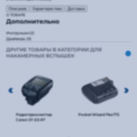
Описание
Характеристики
Доставка
О ТОВАРЕ
Дополнительно
Инструкции
(2)
Драйверы
(0)
ДРУГИЕ ТОВАРЫ В КАТЕГОРИИ ДЛЯ
НАКАМЕРНЫХ ВСПЫШЕК
Радиотрансмиттер
Pocket Wizard FlexTT5
Canon ST-E3-RT