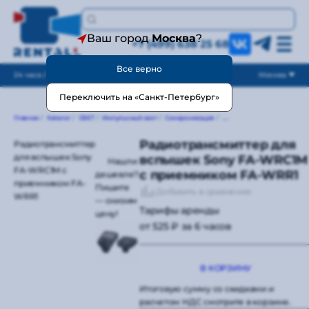
Ваш город
Москва
?
+7 (499) 638 25 68
Все верно
24 часа / без выходных
Москва
Переключить на «Санкт-Петербург»
Главная
/
Каталог
/
СВЕТ
/
Импульсный свет
/
Синхронизация
/
Для накамерных вспышек
/
Радиотрансмиттер для
Радиотрансмиттер
для вспышек Sony
вспышек Sony FA-WRC1M
Нашли
FA-WRC1M с
с приемником FA-WRR1
дешевле?
приемником FA-
Пишите
Добавить в сравнение
WRR1
— снизим
Тарифы аренды
цену!
от 525 ₽ за 6 часов
В КОРЗИНУ
Итоговую сумму со скидками и
расчетом НДС смотрите в корзине.