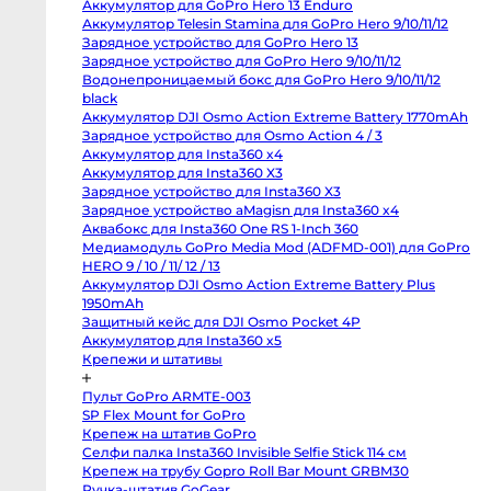
Аккумулятор для GoPro Hero 13 Enduro
Body
Canon
Аккумулятор Telesin Stamina для GoPro Hero 9/10/11/12
80D
Зарядное устройство для GoPro Hero 13
body
Зарядное устройство для GoPro Hero 9/10/11/12
Nikon
D850
Водонепроницаемый бокс для GoPro Hero 9/10/11/12
body
black
Nikon
D800
Аккумулятор DJI Osmo Action Extreme Battery
body
1770mAh
Nikon
Зарядное устройство для Osmo Action 4 / 3
D750
body
Аккумулятор для Insta360 x4
Nikon
Аккумулятор для Insta360 X3
D90
body
Зарядное устройство для Insta360 X3
Профессиональные
Зарядное устройство aMagisn для Insta360 x4
видео
и
Аквабокс для Insta360 One RS 1-Inch 360
кинокамеры
Медиамодуль GoPro Media Mod (ADFMD-001) для
GoPro HERO 9 / 10 / 11/ 12 / 13
RED
Komodo
Аккумулятор DJI Osmo Action Extreme Battery Plus
6K
1950mAh
Kinefinity
MAVO
Защитный кейс для DJI Osmo Pocket 4P
mark2
Аккумулятор для Insta360 x5
S35
Крепежи и штативы
Kinefinity
MAVO
mark2
Пульт GoPro ARMTE-003
LF
Nikon
SP Flex Mount for GoPro
ZR
Крепеж на штатив GoPro
body
Blackmagic
Селфи палка Insta360 Invisible Selfie Stick 114 см
Cinema
Крепеж на трубу Gopro Roll Bar Mount GRBM30