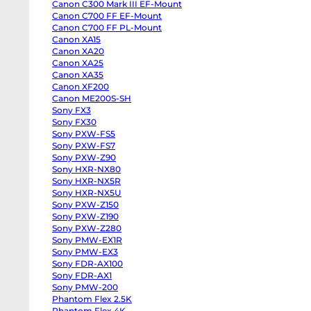
Canon C300 Mark III EF-Mount
body
Panasonic
Canon C700 FF EF-Mount
GH6
Canon C700 FF PL-Mount
body
Canon XA15
Panasonic
GH5
Canon XA20
II
Canon XA25
body
Panasonic
Canon XA35
GH5s
Canon XF200
body
Panasonic
Canon ME200S-SH
GH5
Sony FX3
body
Sony FX30
Panasonic
Lumix
Sony PXW-FS5
S1
Sony PXW-FS7
body
Sony
Sony PXW-Z90
ZV-
Sony HXR-NX80
E10
Sony HXR-NX5R
II
body
Sony HXR-NX5U
Sony
Sony PXW-Z150
ZV-
E10
Sony PXW-Z190
body
Sony PXW-Z280
Sony
ZV-
Sony PMW-EX1R
E1
Sony PMW-EX3
body
Sony FDR-AX100
Sony
a7CR
Sony FDR-AX1
body
Sony PMW-200
Sony
a7C
Phantom Flex 2.5K
II
Phantom Flex 4K