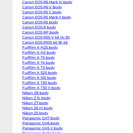
Canon EOS R6 Mark III body
EOS
R6
Canon EOS R6 V Body
body
Canon EOS R5 C body
Canon
EOS
Canon EOS R5 Mark II body
R6
Canon EOS R5 body
Mark
Canon EOS R body
II
body
Canon EOS RP body
Canon
Canon EOS R50 V kit 14-30
EOS
R6
Canon EOS R100 kit 18-45
Mark
Fujifilm X-H2S body
III
Fujifilm X-H2 body
body
Canon
Fujifilm X-T5 body
EOS
Fujifilm X-T4 body
R6
V
Fujifilm X-T3 body
Body
Fujifilm X-S20 body
Canon
EOS
Fujifilm X-S10 body
R5
Fujifilm X-T50 body
C
Fujifilm X-T30 II body
body
Canon
Nikon Z8 body
EOS
Nikon Z fc body
R5
Mark
Nikon Z7 body
II
Nikon Z6 III body
body
Nikon Z5 body
Canon
EOS
Panasonic GH7 body
R5
Panasonic GH6 body
body
Canon
Panasonic GH5 II body
EOS