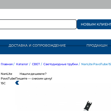
НОВЫМ КЛИЕН
ДОСТАВКА И СОПРОВОЖДЕНИЕ
ПРОДАКШН
авная
/
Каталог
/
СВЕТ
/
Светодиодные трубки
/
NanLite PavoTube 15C
nLite
Нашли дешевле?
avoTube
Пишите — снизим цену!
C