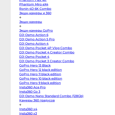
body
Phantom Miro eX4
Sony
a7
Ronin 4D 6K Combo
V
Экшн-камеры и 360
body
Sony
a7
Экшн-камеры
IV
body
Sony
Экшн-камеры GoPro
a7
DJI Osmo Action 6
III
body
DJI Osmo Action 5 Pro
Sony
DJI Osmo Action 4
a7R
V
DJI Osmo Pocket 4P Vlog Combo
body
DJI Osmo Pocket 4 Creator Combo
Sony
DJI Osmo Pocket 4
a7R
II
DJI Osmo Pocket 3 Creator Combo
body
GoPro Hero 13 Black
Sony
a7S
GoPro Hero 12 black edition
III
GoPro Hero 11 black edition
body
Sony
GoPro Hero 10 black edition
a7S
GoPro Hero 9 black edition
II
Insta360 Ace Pro
body
Sony
Insta360 Go 3
a6700
DJI Osmo Nano Standard Combo (128Gb)
body
Sony
Камеры 360 градусов
a6600
body
Insta360 x4
Sony
a6500
Insta360 x3