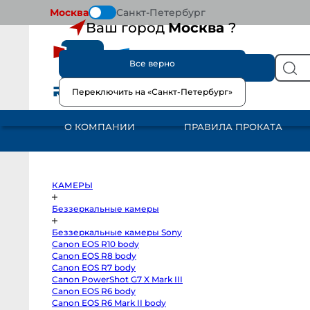
Москва
Санкт-Петербург
Ваш город
Москва
?
Все верно
КАТАЛОГ
Переключить на «Санкт-Петербург»
КАМЕРЫ
Беззеркальные
камеры
О КОМПАНИИ
ПРАВИЛА ПРОКАТА
Беззеркальные
камеры
Sony
Canon
EOS
R10
Гл
body
КАМЕРЫ
Canon
EOS
Na
R8
Беззеркальные камеры
body
P
Canon
Беззеркальные камеры Sony
15
EOS
R7
Canon EOS R10 body
body
Canon EOS R8 body
Canon
PowerShot
Canon EOS R7 body
G7
Canon PowerShot G7 X Mark III
X
Canon EOS R6 body
Mark
III
Canon EOS R6 Mark II body
Canon