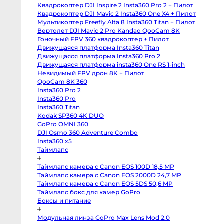
body
Квадрокоптер DJI Inspire 2 Insta360 Pro 2 + Пилот
Sony
a6400
Квадрокоптер DJI Mavic 2 Insta360 One X4 + Пилот
body
Мультикоптер Freefly Alta 8 Insta360 Titan + Пилот
Sony
RX10
Вертолет DJI Mavic 2 Pro Kandao QooCam 8K
IV
Гоночный FPV 360 квадрокоптер + Пилот
Зеркальные
Движущаяся платформа Insta360 Titan
камеры
Движущаяся платформа Insta360 Pro 2
Canon
Движущаяся платформа insta360 One RS 1-inch
5D
Mark
Невидимый FPV дрон 8К + Пилот
IV
QooCam 8K 360
body
Insta360 Pro 2
Canon
5D
Insta360 Pro
Mark
Insta360 Titan
III
body
Kodak SP360 4K DUO
Canon
GoPro OMNI 360
5DS
body
DJI Osmo 360 Adventure Combo
Canon
Insta360 x5
6D
Таймлапс
body
Canon
6D
Таймлапс камера с Canon EOS 100D 18,5 MP
Mark
II
Таймлапс камера с Canon EOS 2000D 24,7 MP
body
Таймлапс камера с Canon EOS 5DS 50,6 MP
Canon
Таймлапс бокс для камер GoPro
7D
Mark
Боксы и питание
II
body
Canon
Модульная линза GoPro Max Lens Mod 2.0
90D