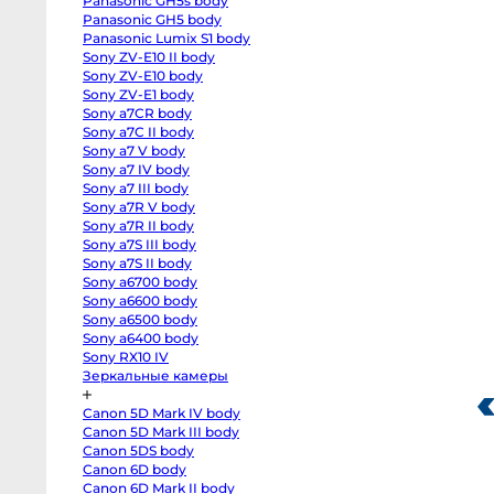
Panasonic GH5s body
R
body
Panasonic GH5 body
#
Canon
Panasonic Lumix S1 body
О
EOS
Sony ZV-E10 II body
RP
ко
body
Sony ZV-E10 body
Canon
Sony ZV-E1 body
EOS
R50
Sony a7CR body
О
V
Sony a7C II body
kit
Д
Sony a7 V body
14-
30
Sony a7 IV body
Canon
Sony a7 III body
И
EOS
R100
Sony a7R V body
Д
kit
Sony a7R II body
18-
45
Sony a7S III body
Д
Fujifilm
Sony a7S II body
X-
Sony a6700 body
H2S
body
Sony a6600 body
Fujifilm
Sony a6500 body
X-
H2
Sony a6400 body
body
Sony RX10 IV
Fujifilm
Зеркальные камеры
X-
T5
body
Canon 5D Mark IV body
Fujifilm
X-
Canon 5D Mark III body
T4
Canon 5DS body
body
Fujifilm
Canon 6D body
X-
Canon 6D Mark II body