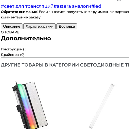
свет для трансляций
#astera аналоги
#led
братите внимание!
Если вы хотите получить камеру именно с заряженн
мментарии к заказу.
Описание
Характеристики
Доставка
 ТОВАРЕ
ополнительно
нструкции
(1)
райверы
(0)
РУГИЕ ТОВАРЫ В КАТЕГОРИИ СВЕТОДИОДНЫЕ ТР