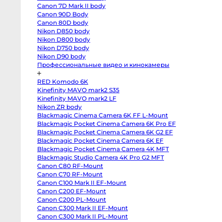
T3
Canon 7D Mark II body
body
Fujifilm
Canon 90D Body
X-
тель Aputure
Соединитель Aputure
Z
Canon 80D body
S20
body
Nikon D850 body
R 3-Way Flat
INFINIBAR Square 3D 4 шт
C
Fujifilm
Nikon D800 body
X-
Nikon D750 body
S10
body
Nikon D90 body
Fujifilm
Профессиональные видео и кинокамеры
X-
T50
body
RED Komodo 6K
Fujifilm
X-
Kinefinity MAVO mark2 S35
T30
Kinefinity MAVO mark2 LF
II
Nikon ZR body
body
Nikon
Blackmagic Cinema Camera 6K FF L-Mount
Z8
Blackmagic Pocket Cinema Camera 6K Pro EF
body
Nikon
Blackmagic Pocket Cinema Camera 6K G2 EF
Z
Blackmagic Pocket Cinema Camera 6K EF
fc
Blackmagic Pocket Cinema Camera 4K MFT
body
Nikon
Blackmagic Studio Camera 4K Pro G2 MFT
Z7
Canon C80 RF-Mount
body
Nikon
Canon C70 RF-Mount
Z6
Canon C100 Mark II EF-Mount
III
body
Canon C200 EF-Mount
Nikon
Canon C200 PL-Mount
Z5
Canon C300 Mark II EF-Mount
body
Panasonic
Canon C300 Mark II PL-Mount
GH7