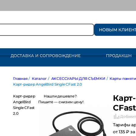
НОВЫМ КЛИЕН
ДОСТАВКА И СОПРОВОЖДЕНИЕ
ПРОДАКШН
Главная
/
Каталог
/
АКСЕССУАРЫ ДЛЯ СЪЕМКИ
/
Карты памяти и дис
Карт-
Карт-ридер
Нашли дешевле?
AngelBird Single
Пишите — снизим цену!
CFast
CFast 2.0
Добавит
Тарифы а
от 135 ₽ за