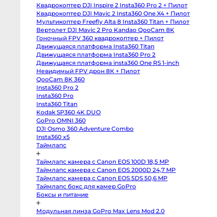
body
Квадрокоптер DJI Inspire 2 Insta360 Pro 2 + Пилот
Sony
a6400
Квадрокоптер DJI Mavic 2 Insta360 One X4 + Пилот
body
Мультикоптер Freefly Alta 8 Insta360 Titan + Пилот
Sony
RX10
Вертолет DJI Mavic 2 Pro Kandao QooCam 8K
IV
Гоночный FPV 360 квадрокоптер + Пилот
Зеркальные
Движущаяся платформа Insta360 Titan
камеры
Движущаяся платформа Insta360 Pro 2
Canon
Движущаяся платформа insta360 One RS 1-inch
5D
Mark
Невидимый FPV дрон 8К + Пилот
IV
QooCam 8K 360
body
Insta360 Pro 2
Canon
5D
Insta360 Pro
Mark
Insta360 Titan
III
body
Kodak SP360 4K DUO
Canon
GoPro OMNI 360
5DS
body
DJI Osmo 360 Adventure Combo
Canon
Insta360 x5
6D
Таймлапс
body
Canon
6D
Таймлапс камера с Canon EOS 100D 18,5 MP
Mark
II
Таймлапс камера с Canon EOS 2000D 24,7 MP
body
Таймлапс камера с Canon EOS 5DS 50,6 MP
Canon
Таймлапс бокс для камер GoPro
7D
Mark
Боксы и питание
II
body
Canon
Модульная линза GoPro Max Lens Mod 2.0
90D