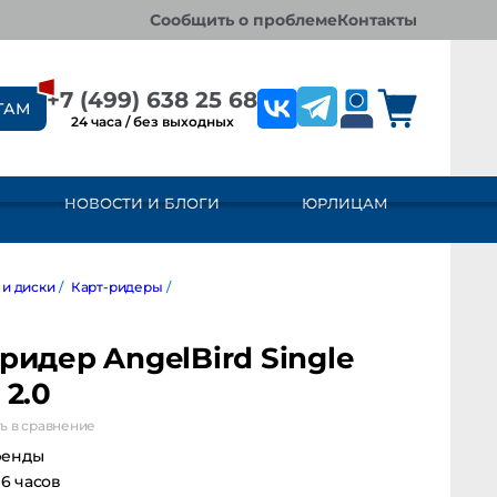
сообщить о проблеме
контакты
+7 (499) 638 25 68
ТАМ
24 часа / без выходных
НОВОСТИ И БЛОГИ
ЮРЛИЦАМ
ки
/
Карт-ридеры
/
Карт-ридер AngelBird Single CFast 2.0
ридер AngelBird Single
 2.0
ь в сравнение
ренды
 6 часов