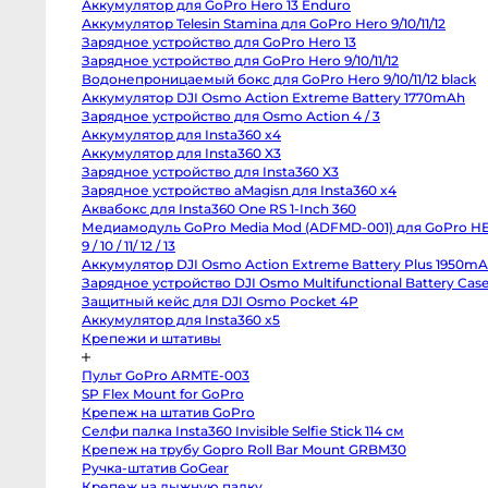
Аккумулятор для GoPro Hero 13 Enduro
Body
Canon
Аккумулятор Telesin Stamina для GoPro Hero 9/10/11/12
80D
Зарядное устройство для GoPro Hero 13
body
Зарядное устройство для GoPro Hero 9/10/11/12
Nikon
D850
Водонепроницаемый бокс для GoPro Hero 9/10/11/12
body
black
Nikon
D800
Аккумулятор DJI Osmo Action Extreme Battery 1770mAh
body
Зарядное устройство для Osmo Action 4 / 3
Nikon
Аккумулятор для Insta360 x4
D750
body
Аккумулятор для Insta360 X3
Nikon
Зарядное устройство для Insta360 X3
D90
body
Зарядное устройство aMagisn для Insta360 x4
Профессиональные
Аквабокс для Insta360 One RS 1-Inch 360
видео
и
Медиамодуль GoPro Media Mod (ADFMD-001) для GoPro
кинокамеры
HERO 9 / 10 / 11/ 12 / 13
Аккумулятор DJI Osmo Action Extreme Battery Plus
RED
Komodo
1950mAh
6K
Зарядное устройство DJI Osmo Multifunctional Battery
Kinefinity
MAVO
Case 3
mark2
Защитный кейс для DJI Osmo Pocket 4P
S35
Аккумулятор для Insta360 x5
Kinefinity
MAVO
Крепежи и штативы
mark2
LF
Nikon
Пульт GoPro ARMTE-003
ZR
SP Flex Mount for GoPro
body
Blackmagic
Крепеж на штатив GoPro
Cinema
Селфи палка Insta360 Invisible Selfie Stick 114 см