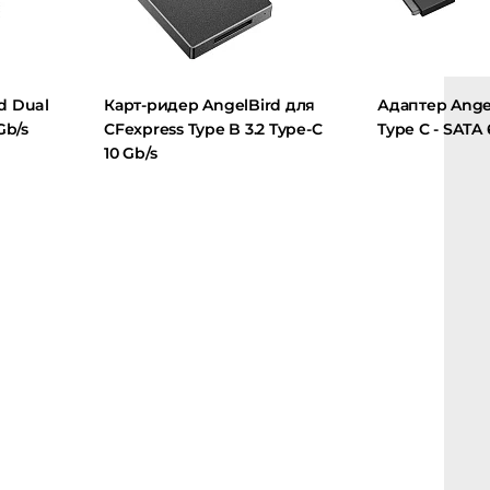
al
Карт-ридер AngelBird для
Адаптер AngelBird
CFexpress Type B 3.2 Type-C
Type C - SATA 6 Gb/
10 Gb/s