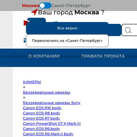
Москва
Санкт-Петербург
Ваш город
Москва
?
Все верно
КАТАЛОГ
Переключить на «Санкт-Петербург»
КАМЕРЫ
Беззеркальные
камеры
О КОМПАНИИ
ПРАВИЛА ПРОКАТА
Беззеркальные
камеры
Sony
Canon
EOS
R10
body
КАМЕРЫ
Canon
EOS
R8
Беззеркальные камеры
body
Canon
Беззеркальные камеры Sony
EOS
R7
Canon EOS R10 body
body
Canon EOS R8 body
Canon
PowerShot
Canon EOS R7 body
G7
Canon PowerShot G7 X Mark III
X
Canon EOS R6 body
Mark
III
Canon EOS R6 Mark II body
Canon