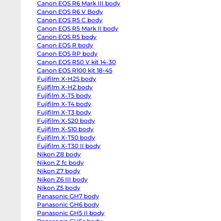
Canon EOS R6 Mark III body
EOS
R6
Canon EOS R6 V Body
body
Canon EOS R5 C body
Canon
EOS
Canon EOS R5 Mark II body
R6
Canon EOS R5 body
Mark
Canon EOS R body
II
body
Canon EOS RP body
Canon
Canon EOS R50 V kit 14-30
EOS
R6
Canon EOS R100 kit 18-45
Mark
Fujifilm X-H2S body
III
Fujifilm X-H2 body
body
Canon
Fujifilm X-T5 body
EOS
Fujifilm X-T4 body
R6
V
Fujifilm X-T3 body
Body
Fujifilm X-S20 body
Canon
EOS
Fujifilm X-S10 body
R5
Fujifilm X-T50 body
C
Fujifilm X-T30 II body
body
Canon
Nikon Z8 body
EOS
Nikon Z fc body
R5
Mark
Nikon Z7 body
II
Nikon Z6 III body
body
Nikon Z5 body
Canon
EOS
Panasonic GH7 body
R5
Panasonic GH6 body
body
Canon
Panasonic GH5 II body
EOS