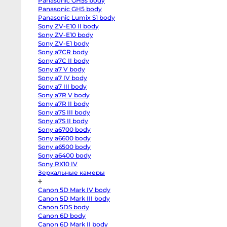
Panasonic GH5s body
R
body
Panasonic GH5 body
Canon
Panasonic Lumix S1 body
EOS
Sony ZV-E10 II body
RP
body
Sony ZV-E10 body
Canon
Sony ZV-E1 body
EOS
R50
Sony a7CR body
V
Sony a7C II body
kit
Sony a7 V body
14-
30
Sony a7 IV body
Canon
Sony a7 III body
EOS
R100
Sony a7R V body
kit
Sony a7R II body
18-
45
Sony a7S III body
Fujifilm
Sony a7S II body
X-
Sony a6700 body
H2S
body
Sony a6600 body
Fujifilm
Sony a6500 body
X-
H2
Sony a6400 body
body
Sony RX10 IV
Fujifilm
Зеркальные камеры
X-
T5
body
Canon 5D Mark IV body
Fujifilm
X-
Canon 5D Mark III body
T4
Canon 5DS body
body
Fujifilm
Canon 6D body
X-
Canon 6D Mark II body