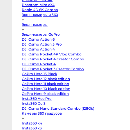
body
Phantom Miro eX4
Sony
a7
Ronin 4D 6K Combo
V
Экшн-камеры и 360
body
Sony
a7
Экшн-камеры
IV
body
Sony
Экшн-камеры GoPro
a7
DJI Osmo Action 6
III
body
DJI Osmo Action 5 Pro
Sony
DJI Osmo Action 4
a7R
V
DJI Osmo Pocket 4P Vlog Combo
body
DJI Osmo Pocket 4 Creator Combo
Sony
DJI Osmo Pocket 4
a7R
II
DJI Osmo Pocket 3 Creator Combo
body
GoPro Hero 13 Black
Sony
a7S
GoPro Hero 12 black edition
III
GoPro Hero 11 black edition
body
Sony
GoPro Hero 10 black edition
a7S
GoPro Hero 9 black edition
II
Insta360 Ace Pro
body
Sony
Insta360 Go 3
a6700
DJI Osmo Nano Standard Combo (128Gb)
body
Sony
Камеры 360 градусов
a6600
body
Insta360 x4
Sony
a6500
Insta360 x3