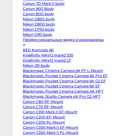
T3
Canon 7D Mark II body
body
Fujifilm
Canon 90D Body
X-
Canon 80D body
S20
body
Nikon D850 body
Fujifilm
Nikon D800 body
X-
Nikon D750 body
S10
body
Nikon D90 body
Fujifilm
Профессиональные видео и кинокамеры
X-
T50
body
RED Komodo 6K
Fujifilm
X-
Kinefinity MAVO mark2 S35
T30
Kinefinity MAVO mark2 LF
II
Nikon ZR body
body
Nikon
Blackmagic Cinema Camera 6K FF L-Mount
Z8
Blackmagic Pocket Cinema Camera 6K Pro EF
body
Nikon
Blackmagic Pocket Cinema Camera 6K G2 EF
Z
Blackmagic Pocket Cinema Camera 6K EF
fc
Blackmagic Pocket Cinema Camera 4K MFT
body
Nikon
Blackmagic Studio Camera 4K Pro G2 MFT
Z7
Canon C80 RF-Mount
body
Nikon
Canon C70 RF-Mount
Z6
Canon C100 Mark II EF-Mount
III
body
Canon C200 EF-Mount
Nikon
Canon C200 PL-Mount
Z5
Canon C300 Mark II EF-Mount
body
Panasonic
Canon C300 Mark II PL-Mount
GH7