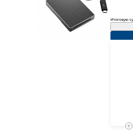
Итоговую су
#карта
#карта памяти