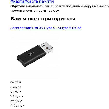
Обратите внимание!
Если вы хотите получить камеру именно с заряж
комментарии к заказу.
Вам может пригодиться
Адаптер AngelBird USB Type С - 3.1 Type А 10 Gb/s
От 70 ₽
6 часов
от 70 ₽
1-3 суток
от 100 ₽
4-7 суток
от 90 ₽