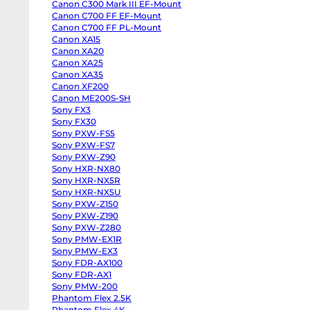
Canon C300 Mark III EF-Mount
body
Panasonic
Canon C700 FF EF-Mount
GH6
Canon C700 FF PL-Mount
body
Canon XA15
Panasonic
GH5
Canon XA20
ридер Sony QDA-SB1
Док-станция Atomos
II
Canon XA25
body
 USB 3.0
ATOMDCK003 (SSD) USB 2.0
Panasonic
Canon XA35
GH5s
& 3.0
Canon XF200
body
Panasonic
Canon ME200S-SH
GH5
Sony FX3
body
Sony FX30
Panasonic
Lumix
Sony PXW-FS5
S1
Sony PXW-FS7
body
Sony
Sony PXW-Z90
ZV-
Sony HXR-NX80
E10
Sony HXR-NX5R
II
body
Sony HXR-NX5U
Sony
Sony PXW-Z150
ZV-
E10
Sony PXW-Z190
body
Sony PXW-Z280
Sony
ZV-
Sony PMW-EX1R
E1
Sony PMW-EX3
body
Sony FDR-AX100
Sony
a7CR
Sony FDR-AX1
body
Sony PMW-200
Sony
a7C
Phantom Flex 2.5K
II
Phantom Flex 4K