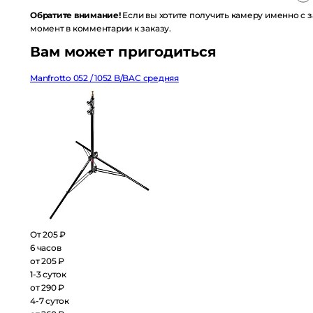
Обратите внимание!
Если вы хотите получить камеру именно с 
момент в комментарии к заказу.
Вам может пригодиться
Manfrotto 052 / 1052 B/BAC средняя
От 205 ₽
6 часов
от 205 ₽
1-3 суток
от 290 ₽
4-7 суток