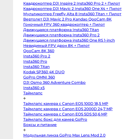
body
Квадрокоптер DJI Inspire 2 Insta360 Pro 2 + Пилот
Sony
a6400
Квадрокоптер DJI Mavic 2 Insta360 One X4 + Пилот
body
Мультикоптер Freefly Alta 8 Insta360 Titan + Пилот
Sony
RX10
Вертолет DJI Mavic 2 Pro Kandao QooCam 8K
IV
Гоночный FPV 360 квадрокоптер + Пилот
Зеркальные
Движущаяся платформа Insta360 Titan
камеры
Движущаяся платформа Insta360 Pro 2
Canon
Движущаяся платформа insta360 One RS 1-inch
5D
Mark
Невидимый FPV дрон 8К + Пилот
IV
QooCam 8K 360
body
Insta360 Pro 2
Canon
5D
Insta360 Pro
Mark
Insta360 Titan
III
body
Kodak SP360 4K DUO
Canon
GoPro OMNI 360
5DS
body
DJI Osmo 360 Adventure Combo
Canon
Insta360 x5
6D
Таймлапс
body
Canon
6D
Таймлапс камера с Canon EOS 100D 18,5 MP
Mark
II
Таймлапс камера с Canon EOS 2000D 24,7 MP
body
Таймлапс камера с Canon EOS 5DS 50,6 MP
Canon
Таймлапс бокс для камер GoPro
7D
Mark
Боксы и питание
II
body
Canon
Модульная линза GoPro Max Lens Mod 2.0
90D