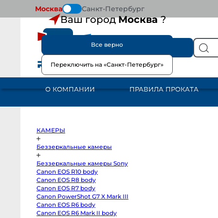
Москва
Санкт-Петербург
Ваш город
Москва
?
Все верно
КАТАЛОГ
Переключить на «Санкт-Петербург»
КАМЕРЫ
Беззеркальные
камеры
О КОМПАНИИ
ПРАВИЛА ПРОКАТА
Беззеркальные
камеры
Sony
Canon
EOS
R10
body
КАМЕРЫ
Canon
EOS
R8
Беззеркальные камеры
body
Canon
Беззеркальные камеры Sony
EOS
R7
Canon EOS R10 body
body
Canon EOS R8 body
Canon
PowerShot
Canon EOS R7 body
G7
Canon PowerShot G7 X Mark III
X
Canon EOS R6 body
Mark
III
Canon EOS R6 Mark II body
Canon