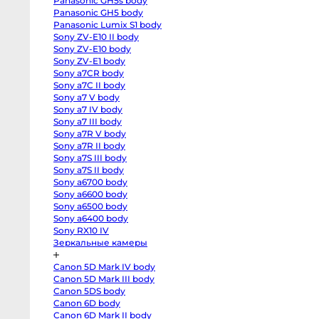
Panasonic GH5s body
R
body
Panasonic GH5 body
Canon
Panasonic Lumix S1 body
EOS
Sony ZV-E10 II body
RP
body
Sony ZV-E10 body
Canon
Sony ZV-E1 body
EOS
R50
Sony a7CR body
V
Sony a7C II body
kit
Sony a7 V body
14-
30
Sony a7 IV body
Canon
Sony a7 III body
EOS
R100
Sony a7R V body
kit
Sony a7R II body
18-
45
Sony a7S III body
Fujifilm
Sony a7S II body
X-
Sony a6700 body
H2S
body
Sony a6600 body
Fujifilm
Sony a6500 body
X-
H2
Sony a6400 body
body
Sony RX10 IV
Fujifilm
Зеркальные камеры
X-
T5
body
Canon 5D Mark IV body
Fujifilm
X-
Canon 5D Mark III body
T4
Canon 5DS body
body
Fujifilm
Canon 6D body
X-
Canon 6D Mark II body