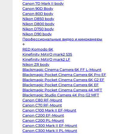
T3
Canon 7D Mark II body
body
Fujifilm
Canon 90D Body
X-
Canon 80D body
S20
body
Nikon D850 body
Fujifilm
Nikon D800 body
X-
Nikon D750 body
S10
body
Nikon D90 body
Fujifilm
Профессиональные видео и кинокамеры
X-
T50
body
RED Komodo 6K
Fujifilm
X-
Kinefinity MAVO mark2 S35
T30
Kinefinity MAVO mark2 LF
II
Nikon ZR body
body
Nikon
Blackmagic Cinema Camera 6K FF L-Mount
Z8
Blackmagic Pocket Cinema Camera 6K Pro EF
body
Nikon
Blackmagic Pocket Cinema Camera 6K G2 EF
Z
Blackmagic Pocket Cinema Camera 6K EF
fc
Blackmagic Pocket Cinema Camera 4K MFT
body
Nikon
Blackmagic Studio Camera 4K Pro G2 MFT
Z7
Canon C80 RF-Mount
body
Nikon
Canon C70 RF-Mount
Z6
Canon C100 Mark II EF-Mount
III
body
Canon C200 EF-Mount
Nikon
Canon C200 PL-Mount
Z5
Canon C300 Mark II EF-Mount
body
Panasonic
Canon C300 Mark II PL-Mount
GH7