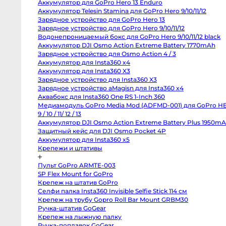
Аккумулятор для GoPro Hero 13 Enduro
Body
Canon
Аккумулятор Telesin Stamina для GoPro Hero 9/10/11/12
80D
Зарядное устройство для GoPro Hero 13
body
Зарядное устройство для GoPro Hero 9/10/11/12
Nikon
D850
Водонепроницаемый бокс для GoPro Hero 9/10/11/12 black
body
Аккумулятор DJI Osmo Action Extreme Battery 1770mAh
Nikon
D800
Зарядное устройство для Osmo Action 4 / 3
body
Аккумулятор для Insta360 x4
Nikon
Аккумулятор для Insta360 X3
D750
body
Зарядное устройство для Insta360 X3
Nikon
Зарядное устройство aMagisn для Insta360 x4
D90
body
Аквабокс для Insta360 One RS 1-Inch 360
Профессиональные
Медиамодуль GoPro Media Mod (ADFMD-001) для GoPro H
видео
и
9 / 10 / 11/ 12 / 13
кинокамеры
Аккумулятор DJI Osmo Action Extreme Battery Plus 1950m
Защитный кейс для DJI Osmo Pocket 4P
RED
Komodo
Аккумулятор для Insta360 x5
6K
Крепежи и штативы
Kinefinity
MAVO
mark2
Пульт GoPro ARMTE-003
S35
SP Flex Mount for GoPro
Kinefinity
MAVO
Крепеж на штатив GoPro
mark2
Селфи палка Insta360 Invisible Selfie Stick 114 см
LF
Nikon
Крепеж на трубу Gopro Roll Bar Mount GRBM30
ZR
Ручка-штатив GoGear
body
Blackmagic
Крепеж на лыжную палку
Cinema
Ручка-поплавок GoGear