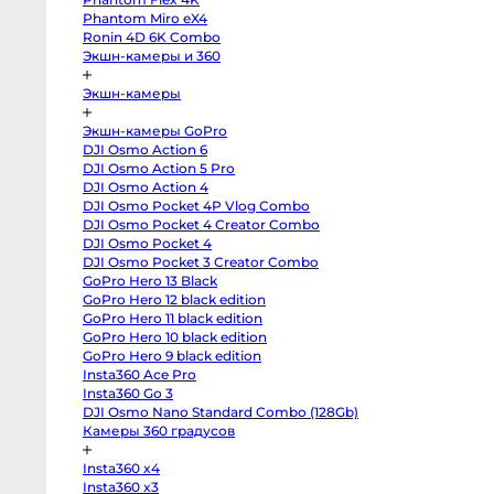
body
Phantom Miro eX4
Sony
a7
Ronin 4D 6K Combo
V
Экшн-камеры и 360
body
Sony
a7
Экшн-камеры
IV
body
Sony
Экшн-камеры GoPro
a7
DJI Osmo Action 6
III
body
DJI Osmo Action 5 Pro
Sony
DJI Osmo Action 4
a7R
V
DJI Osmo Pocket 4P Vlog Combo
body
DJI Osmo Pocket 4 Creator Combo
Sony
DJI Osmo Pocket 4
a7R
II
DJI Osmo Pocket 3 Creator Combo
body
GoPro Hero 13 Black
Sony
a7S
GoPro Hero 12 black edition
III
GoPro Hero 11 black edition
body
Sony
GoPro Hero 10 black edition
a7S
GoPro Hero 9 black edition
II
Insta360 Ace Pro
body
Sony
Insta360 Go 3
a6700
DJI Osmo Nano Standard Combo (128Gb)
body
Sony
Камеры 360 градусов
a6600
body
Insta360 x4
Sony
a6500
Insta360 x3