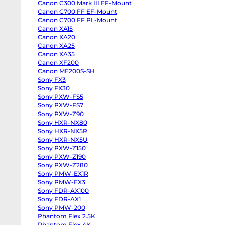
Canon C300 Mark III EF-Mount
body
Panasonic
Canon C700 FF EF-Mount
GH6
Canon C700 FF PL-Mount
body
Canon XA15
Panasonic
GH5
Canon XA20
II
Canon XA25
body
Panasonic
Canon XA35
GH5s
Canon XF200
body
Panasonic
Canon ME200S-SH
GH5
Sony FX3
body
Sony FX30
Panasonic
Lumix
Sony PXW-FS5
S1
Sony PXW-FS7
body
Sony
Sony PXW-Z90
ZV-
Sony HXR-NX80
E10
Sony HXR-NX5R
II
body
Sony HXR-NX5U
Sony
Sony PXW-Z150
ZV-
E10
Sony PXW-Z190
body
Sony PXW-Z280
Sony
ZV-
Sony PMW-EX1R
E1
Sony PMW-EX3
body
Sony FDR-AX100
Sony
a7CR
Sony FDR-AX1
body
Sony PMW-200
Sony
a7C
Phantom Flex 2.5K
II
Phantom Flex 4K