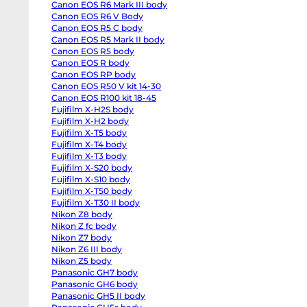
Canon EOS R6 Mark III body
EOS
R6
Canon EOS R6 V Body
body
Canon EOS R5 C body
Canon
EOS
Canon EOS R5 Mark II body
R6
Canon EOS R5 body
Mark
Canon EOS R body
II
body
Canon EOS RP body
Canon
Canon EOS R50 V kit 14-30
EOS
R6
Canon EOS R100 kit 18-45
Mark
Fujifilm X-H2S body
III
Fujifilm X-H2 body
body
Canon
Fujifilm X-T5 body
EOS
Fujifilm X-T4 body
R6
V
Fujifilm X-T3 body
Body
Fujifilm X-S20 body
Canon
EOS
Fujifilm X-S10 body
R5
Fujifilm X-T50 body
C
Fujifilm X-T30 II body
body
Canon
Nikon Z8 body
EOS
Nikon Z fc body
R5
Mark
Nikon Z7 body
II
Nikon Z6 III body
body
Nikon Z5 body
Canon
EOS
Panasonic GH7 body
R5
Panasonic GH6 body
body
Canon
Panasonic GH5 II body
EOS