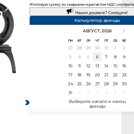
Итоговую сумму со скидками и расчетом НДС смотрите 
Нашли дешевле? Сообщите!
Калькулятор аренды
АВГУСТ,
2026
ПН
ВТ
СР
ЧТ
ПТ
СБ
ВС
27
28
29
30
31
1
2
3
4
5
6
7
8
9
10
11
12
13
14
15
16
17
18
19
20
21
22
23
24
25
26
27
28
29
30
31
1
2
3
4
5
6