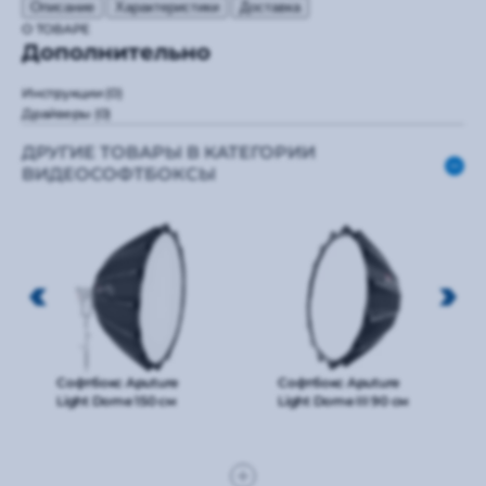
Описание
Характеристики
Доставка
О ТОВАРЕ
Дополнительно
Инструкции
(0)
Драйверы
(0)
ДРУГИЕ ТОВАРЫ В КАТЕГОРИИ
ВИДЕОСОФТБОКСЫ
Софтбокс Aputure
Софтбокс Aputure
Light Dome 150 см
Light Dome III 90 см