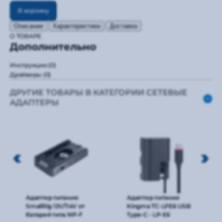
В корзину
Описание
Характеристики
Доставка
О ТОВАРЕ
Дополнительно
Инструкции
(0)
Драйверы
(0)
ДРУГИЕ ТОВАРЫ В КАТЕГОРИИ СЕТЕВЫЕ
АДАПТЕРЫ
Адаптер питания
Адаптер питания
SmallRig 12V/7.4V от
Kingma TC-LPE6 USB
батарей типа NP-F
Type-C - LP-E6