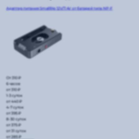
Адаптер питания SmallRig 12V/7.4V от батарей типа NP-F
От 310 ₽
6 часов
от 310 ₽
1-3 суток
от 440 ₽
4-7 суток
от 395 ₽
8-30 суток
от 375 ₽
от 31 суток
от 285 ₽