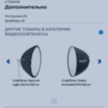
О ТОВАРЕ
Дополнительно
Инструкции
(0)
Драйверы
(0)
ДРУГИЕ ТОВАРЫ В КАТЕГОРИИ
ВИДЕОСОФТБОКСЫ
Софтбокс Aputure
Софтбокс Godox
Light Dome 150 см
Knowled GP5 150 см