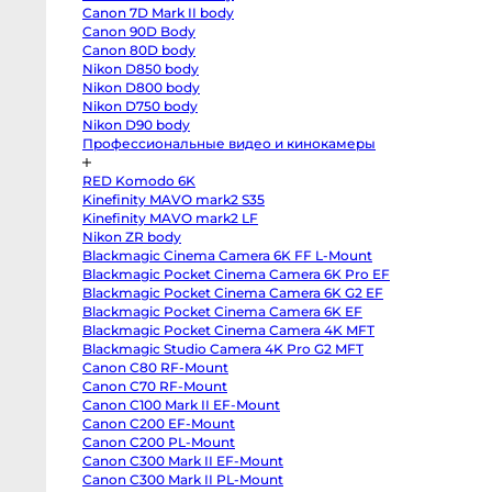
T3
Canon 7D Mark II body
body
Fujifilm
Canon 90D Body
X-
Canon 80D body
S20
body
Nikon D850 body
Fujifilm
Nikon D800 body
X-
Nikon D750 body
S10
body
Nikon D90 body
Fujifilm
Профессиональные видео и кинокамеры
X-
T50
body
RED Komodo 6K
Fujifilm
X-
Kinefinity MAVO mark2 S35
T30
Kinefinity MAVO mark2 LF
II
Nikon ZR body
body
Nikon
Blackmagic Cinema Camera 6K FF L-Mount
Z8
Blackmagic Pocket Cinema Camera 6K Pro EF
body
Nikon
Blackmagic Pocket Cinema Camera 6K G2 EF
Z
Blackmagic Pocket Cinema Camera 6K EF
fc
Blackmagic Pocket Cinema Camera 4K MFT
body
Nikon
Blackmagic Studio Camera 4K Pro G2 MFT
Z7
Canon C80 RF-Mount
body
Nikon
Canon C70 RF-Mount
Z6
Canon C100 Mark II EF-Mount
III
body
Canon C200 EF-Mount
Nikon
Canon C200 PL-Mount
Z5
Canon C300 Mark II EF-Mount
body
Panasonic
Canon C300 Mark II PL-Mount
GH7