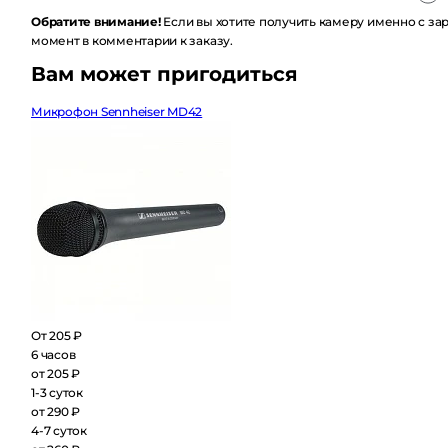
Обратите внимание!
Если вы хотите получить камеру именно с заряж
комментарии к заказу.
Вам может пригодиться
Микрофон Sennheiser MD42
От 205 ₽
6 часов
от 205 ₽
1-3 суток
от 290 ₽
4-7 суток