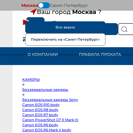
Москва
Санкт-Петербург
Ваш город
Москва
?
Все верно
КАТАЛОГ
Переключить на «Санкт-Петербург»
КАМЕРЫ
Беззеркальные
камеры
О КОМПАНИИ
ПРАВИЛА ПРОКАТА
Беззеркальные
камеры
Sony
Canon
EOS
R10
body
КАМЕРЫ
Canon
EOS
R8
Беззеркальные камеры
body
Canon
Беззеркальные камеры Sony
EOS
R7
Canon EOS R10 body
body
Canon EOS R8 body
Canon
PowerShot
Canon EOS R7 body
G7
Canon PowerShot G7 X Mark III
X
Canon EOS R6 body
Mark
III
Canon EOS R6 Mark II body
Canon