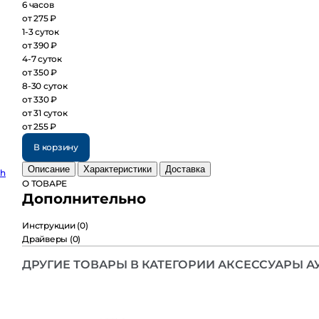
6 часов
от 275 ₽
1-3 суток
от 390 ₽
4-7 суток
от 350 ₽
8-30 суток
от 330 ₽
от 31 суток
от 255 ₽
В корзину
Описание
Характеристики
Доставка
О ТОВАРЕ
Дополнительно
Инструкции
(0)
Драйверы
(0)
ДРУГИЕ ТОВАРЫ В КАТЕГОРИИ АКСЕССУАРЫ АУ