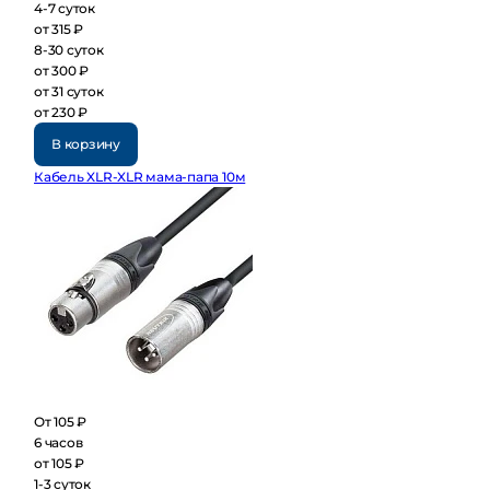
4-7 суток
от 315 ₽
8-30 суток
от 300 ₽
от 31 суток
от 230 ₽
В корзину
Кабель XLR-XLR мама-папа 10м
От 105 ₽
6 часов
от 105 ₽
1-3 суток