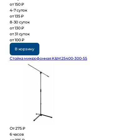
от 150 ₽
4-7 суток
от 135 ₽
8-30 суток
от 130 ₽
от 31 суток
от 100 ₽
В корзину
Стойка микрофонная K&M 25400-300-55
От 275 ₽
6 часов