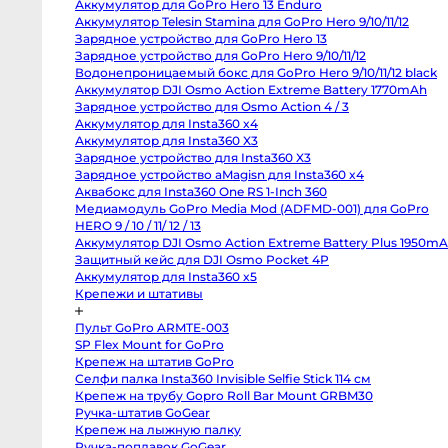
Аккумулятор для GoPro Hero 13 Enduro
Body
Canon
Аккумулятор Telesin Stamina для GoPro Hero 9/10/11/12
80D
Зарядное устройство для GoPro Hero 13
body
Зарядное устройство для GoPro Hero 9/10/11/12
Nikon
D850
Водонепроницаемый бокс для GoPro Hero 9/10/11/12 black
body
Аккумулятор DJI Osmo Action Extreme Battery 1770mAh
Nikon
D800
Зарядное устройство для Osmo Action 4 / 3
body
Аккумулятор для Insta360 x4
Nikon
Аккумулятор для Insta360 X3
D750
body
Зарядное устройство для Insta360 X3
Nikon
Зарядное устройство aMagisn для Insta360 x4
D90
body
Аквабокс для Insta360 One RS 1-Inch 360
Профессиональные
Медиамодуль GoPro Media Mod (ADFMD-001) для GoPro
видео
и
HERO 9 / 10 / 11/ 12 / 13
кинокамеры
Аккумулятор DJI Osmo Action Extreme Battery Plus
1950mAh
RED
Komodo
Защитный кейс для DJI Osmo Pocket 4P
6K
Аккумулятор для Insta360 x5
Kinefinity
MAVO
Крепежи и штативы
mark2
S35
Пульт GoPro ARMTE-003
Kinefinity
MAVO
SP Flex Mount for GoPro
mark2
Крепеж на штатив GoPro
LF
Nikon
Селфи палка Insta360 Invisible Selfie Stick 114 см
ZR
Крепеж на трубу Gopro Roll Bar Mount GRBM30
body
Blackmagic
Ручка-штатив GoGear
Cinema
Крепеж на лыжную палку