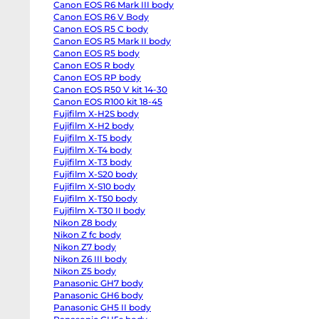
Canon EOS R6 Mark III body
EOS
R6
Canon EOS R6 V Body
body
Canon EOS R5 C body
Canon
EOS
Canon EOS R5 Mark II body
R6
Canon EOS R5 body
Mark
Canon EOS R body
II
body
Canon EOS RP body
Canon
Canon EOS R50 V kit 14-30
EOS
R6
Canon EOS R100 kit 18-45
Mark
Fujifilm X-H2S body
III
Fujifilm X-H2 body
body
Canon
Fujifilm X-T5 body
EOS
Fujifilm X-T4 body
R6
V
Fujifilm X-T3 body
Body
Fujifilm X-S20 body
Canon
EOS
Fujifilm X-S10 body
R5
Fujifilm X-T50 body
C
Fujifilm X-T30 II body
body
Canon
Nikon Z8 body
EOS
Nikon Z fc body
R5
Mark
Nikon Z7 body
II
Nikon Z6 III body
body
Nikon Z5 body
Canon
EOS
Panasonic GH7 body
R5
Panasonic GH6 body
body
Canon
Panasonic GH5 II body
EOS