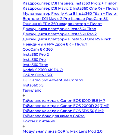
body
Квадрокоптер DJI Inspire 2 Insta360 Pro 2 + Пилот
Sony
a6400
Квадрокоптер DJI Mavic 2 Insta360 One X4 + Пилот
body
Мультикоптер Freefly Alta 8 Insta360 Titan + Пилот
Sony
RX10
Вертолет DJI Mavic 2 Pro Kandao QooCam 8K
IV
Гоночный FPV 360 квадрокоптер + Пилот
Зеркальные
Движущаяся платформа Insta360 Titan
камеры
Движущаяся платформа Insta360 Pro 2
Canon
Движущаяся платформа insta360 One RS 1-inch
5D
Mark
Невидимый FPV дрон 8К + Пилот
IV
QooCam 8K 360
body
Insta360 Pro 2
Canon
5D
Insta360 Pro
Mark
Insta360 Titan
III
body
Kodak SP360 4K DUO
Canon
GoPro OMNI 360
5DS
body
DJI Osmo 360 Adventure Combo
Canon
Insta360 x5
6D
Таймлапс
body
Canon
6D
Таймлапс камера с Canon EOS 100D 18,5 MP
Mark
II
Таймлапс камера с Canon EOS 2000D 24,7 MP
body
Таймлапс камера с Canon EOS 5DS 50,6 MP
Canon
Таймлапс бокс для камер GoPro
7D
Mark
Боксы и питание
II
body
Canon
Модульная линза GoPro Max Lens Mod 2.0
90D