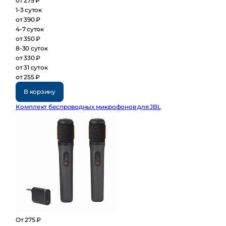
от 275 ₽
1-3 суток
от 390 ₽
4-7 суток
от 350 ₽
8-30 суток
от 330 ₽
от 31 суток
от 255 ₽
В корзину
Комплект беспроводных микрофонов для JBL
От 275 ₽