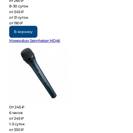
от 260 ₽
8-30 суток
от 245 ₽
от 31 суток
от 190 ₽
В корзину
Микрофон Sennheiser MD46
От 245 ₽
6 часов
от 245 ₽
1-3 суток
от 350 ₽