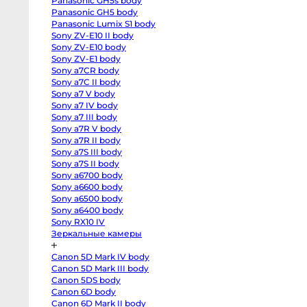
Panasonic GH5s body
R
body
Panasonic GH5 body
Canon
Panasonic Lumix S1 body
EOS
Sony ZV-E10 II body
RP
body
Sony ZV-E10 body
Canon
Sony ZV-E1 body
EOS
R50
Sony a7CR body
V
Sony a7C II body
kit
Sony a7 V body
14-
30
Sony a7 IV body
Canon
Sony a7 III body
EOS
R100
Sony a7R V body
kit
Sony a7R II body
18-
45
Sony a7S III body
Fujifilm
Sony a7S II body
X-
Sony a6700 body
H2S
body
Sony a6600 body
Fujifilm
Sony a6500 body
X-
H2
Sony a6400 body
body
Sony RX10 IV
Fujifilm
Зеркальные камеры
X-
T5
body
Canon 5D Mark IV body
Fujifilm
X-
Canon 5D Mark III body
T4
Canon 5DS body
body
Fujifilm
Canon 6D body
X-
Canon 6D Mark II body