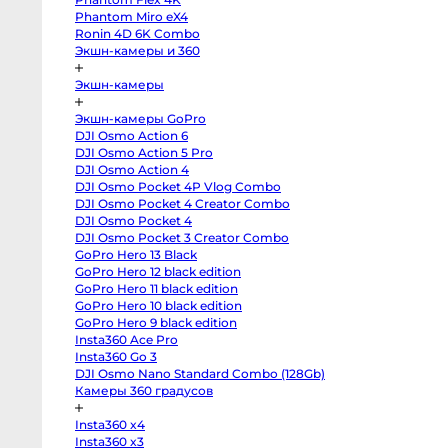
body
Phantom Miro eX4
Sony
a7
Ronin 4D 6K Combo
V
Экшн-камеры и 360
body
Sony
a7
Экшн-камеры
IV
body
Sony
Экшн-камеры GoPro
a7
DJI Osmo Action 6
III
body
DJI Osmo Action 5 Pro
Sony
DJI Osmo Action 4
a7R
V
DJI Osmo Pocket 4P Vlog Combo
body
DJI Osmo Pocket 4 Creator Combo
Sony
DJI Osmo Pocket 4
a7R
II
DJI Osmo Pocket 3 Creator Combo
body
GoPro Hero 13 Black
Sony
a7S
GoPro Hero 12 black edition
III
GoPro Hero 11 black edition
body
Sony
GoPro Hero 10 black edition
a7S
GoPro Hero 9 black edition
II
Insta360 Ace Pro
body
Sony
Insta360 Go 3
a6700
DJI Osmo Nano Standard Combo (128Gb)
body
Sony
Камеры 360 градусов
a6600
body
Insta360 x4
Sony
a6500
Insta360 x3