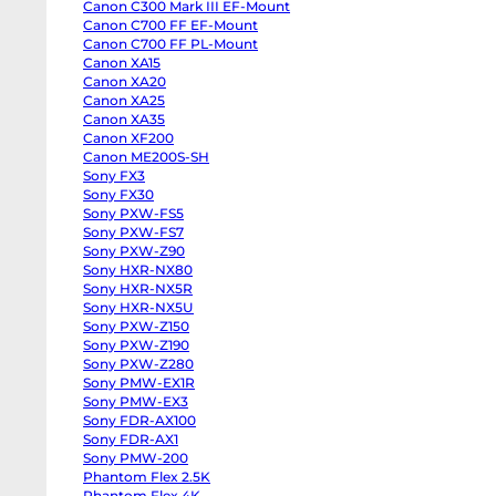
Canon C300 Mark III EF-Mount
body
Panasonic
Canon C700 FF EF-Mount
GH6
Canon C700 FF PL-Mount
body
Canon XA15
Panasonic
GH5
Canon XA20
II
Canon XA25
body
Panasonic
Canon XA35
GH5s
Canon XF200
body
Panasonic
Canon ME200S-SH
GH5
Sony FX3
body
Sony FX30
Panasonic
Lumix
Sony PXW-FS5
S1
Sony PXW-FS7
body
Sony
Sony PXW-Z90
ZV-
Sony HXR-NX80
E10
Sony HXR-NX5R
II
body
Sony HXR-NX5U
Sony
Sony PXW-Z150
ZV-
E10
Sony PXW-Z190
body
Sony PXW-Z280
Sony
ZV-
Sony PMW-EX1R
E1
Sony PMW-EX3
body
Sony FDR-AX100
Sony
a7CR
Sony FDR-AX1
body
Sony PMW-200
Sony
a7C
Phantom Flex 2.5K
II
Phantom Flex 4K