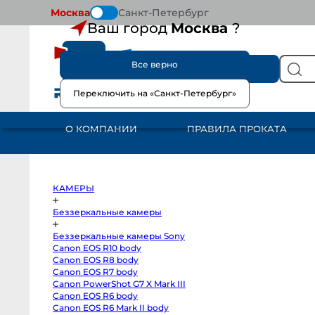
Москва
Санкт-Петербург
Ваш город
Москва
?
Все верно
КАТАЛОГ
Переключить на «Санкт-Петербург»
КАМЕРЫ
Беззеркальные
камеры
О КОМПАНИИ
ПРАВИЛА ПРОКАТА
Беззеркальные
камеры
Sony
Canon
EOS
R10
body
КАМЕРЫ
Canon
EOS
R8
Беззеркальные камеры
body
Canon
Беззеркальные камеры Sony
EOS
R7
Canon EOS R10 body
body
Canon EOS R8 body
Canon
PowerShot
Canon EOS R7 body
G7
Canon PowerShot G7 X Mark III
X
Canon EOS R6 body
Mark
III
Canon EOS R6 Mark II body
Canon