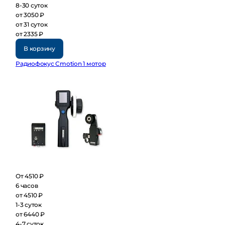
8-30 суток
от 3050 ₽
от 31 суток
от 2335 ₽
В корзину
Радиофокус Cmotion 1 мотор
От 4510 ₽
6 часов
от 4510 ₽
1-3 суток
от 6440 ₽
4-7 суток