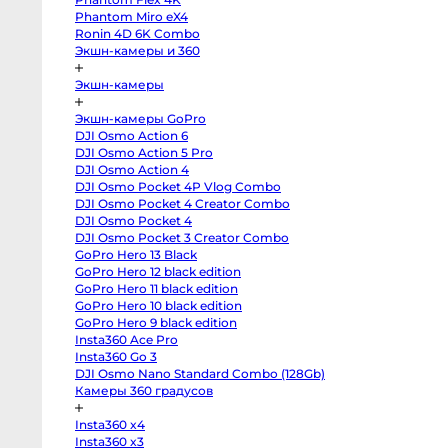
body
Phantom Miro eX4
Sony
a7
Ronin 4D 6K Combo
V
Экшн-камеры и 360
body
Sony
a7
Экшн-камеры
IV
body
Sony
Экшн-камеры GoPro
a7
DJI Osmo Action 6
III
body
DJI Osmo Action 5 Pro
Sony
DJI Osmo Action 4
a7R
V
DJI Osmo Pocket 4P Vlog Combo
body
DJI Osmo Pocket 4 Creator Combo
Sony
DJI Osmo Pocket 4
a7R
II
DJI Osmo Pocket 3 Creator Combo
body
GoPro Hero 13 Black
Sony
a7S
GoPro Hero 12 black edition
III
GoPro Hero 11 black edition
body
Sony
GoPro Hero 10 black edition
a7S
GoPro Hero 9 black edition
II
Insta360 Ace Pro
body
Sony
Insta360 Go 3
a6700
DJI Osmo Nano Standard Combo (128Gb)
body
Sony
Камеры 360 градусов
a6600
body
Insta360 x4
Sony
a6500
Insta360 x3