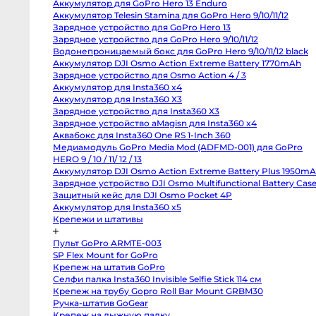
Аккумулятор для GoPro Hero 13 Enduro
Body
Canon
Аккумулятор Telesin Stamina для GoPro Hero 9/10/11/12
80D
Зарядное устройство для GoPro Hero 13
body
Зарядное устройство для GoPro Hero 9/10/11/12
Nikon
D850
Водонепроницаемый бокс для GoPro Hero 9/10/11/12 black
body
Аккумулятор DJI Osmo Action Extreme Battery 1770mAh
Nikon
D800
Зарядное устройство для Osmo Action 4 / 3
body
Аккумулятор для Insta360 x4
Nikon
Аккумулятор для Insta360 X3
D750
body
Зарядное устройство для Insta360 X3
Nikon
Зарядное устройство aMagisn для Insta360 x4
D90
body
Аквабокс для Insta360 One RS 1-Inch 360
Профессиональные
Медиамодуль GoPro Media Mod (ADFMD-001) для GoPro
видео
и
HERO 9 / 10 / 11/ 12 / 13
кинокамеры
Аккумулятор DJI Osmo Action Extreme Battery Plus 1950m
Зарядное устройство DJI Osmo Multifunctional Battery Case
RED
Komodo
Защитный кейс для DJI Osmo Pocket 4P
6K
Аккумулятор для Insta360 x5
Kinefinity
MAVO
Крепежи и штативы
mark2
S35
Пульт GoPro ARMTE-003
Kinefinity
MAVO
SP Flex Mount for GoPro
mark2
Крепеж на штатив GoPro
LF
Nikon
Селфи палка Insta360 Invisible Selfie Stick 114 см
ZR
Крепеж на трубу Gopro Roll Bar Mount GRBM30
body
Blackmagic
Ручка-штатив GoGear
Cinema
Крепеж на лыжную палку