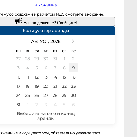
В КОРЗИНУ
мму со скидками и расчетом НДС смотрите в корзине.
Нашли дешевле? Сообщите!
Калькулятор аренды
АВГУСТ,
2026
ПН
ВТ
СР
ЧТ
ПТ
СБ
ВС
27
28
29
30
31
1
2
3
4
5
6
7
8
9
10
11
12
13
14
15
16
17
18
19
20
21
22
23
24
25
26
27
28
29
30
31
1
2
3
4
5
6
ряженным аккумулятором, обязательно укажите этот