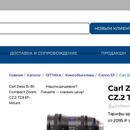
НОВЫМ КЛИЕН
ДОСТАВКА И СОПРОВОЖДЕНИЕ
ПРОДАКШН
Главная
/
Каталог
/
ОПТИКА
/
Кинообъективы
/
Canon EF
/
Carl 
Carl 
Carl Zeiss 15-30
Нашли дешевле?
Compact Zoom
Пишите — снизим цену!
CZ.2 
CZ.2 T2.9 EF-
Mount
Добавит
Тарифы а
от 2095 ₽ 