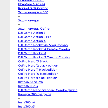
body
Phantom Miro eX4
Sony
a7
Ronin 4D 6K Combo
V
Экшн-камеры и 360
body
Sony
a7
Экшн-камеры
IV
body
Sony
Экшн-камеры GoPro
a7
DJI Osmo Action 6
III
body
DJI Osmo Action 5 Pro
Sony
DJI Osmo Action 4
a7R
V
DJI Osmo Pocket 4P Vlog Combo
body
DJI Osmo Pocket 4 Creator Combo
Sony
DJI Osmo Pocket 4
a7R
II
DJI Osmo Pocket 3 Creator Combo
body
GoPro Hero 13 Black
Sony
a7S
GoPro Hero 12 black edition
III
GoPro Hero 11 black edition
body
Sony
GoPro Hero 10 black edition
a7S
GoPro Hero 9 black edition
II
Insta360 Ace Pro
body
Sony
Insta360 Go 3
a6700
DJI Osmo Nano Standard Combo (128Gb)
body
Sony
Камеры 360 градусов
a6600
body
Insta360 x4
Sony
a6500
Insta360 x3