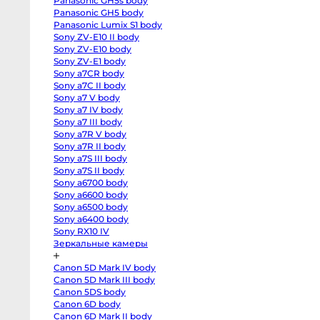
Panasonic GH5s body
R
body
Panasonic GH5 body
Canon
Panasonic Lumix S1 body
EOS
Sony ZV-E10 II body
RP
body
Sony ZV-E10 body
Canon
Sony ZV-E1 body
EOS
R50
Sony a7CR body
V
Sony a7C II body
kit
Sony a7 V body
14-
30
Sony a7 IV body
Canon
Sony a7 III body
EOS
R100
Sony a7R V body
kit
Sony a7R II body
18-
45
Sony a7S III body
Fujifilm
Sony a7S II body
X-
Sony a6700 body
H2S
body
Sony a6600 body
Fujifilm
Sony a6500 body
X-
H2
Sony a6400 body
body
Sony RX10 IV
Fujifilm
Зеркальные камеры
X-
T5
body
Canon 5D Mark IV body
Fujifilm
X-
Canon 5D Mark III body
T4
Canon 5DS body
body
Fujifilm
Canon 6D body
X-
Canon 6D Mark II body