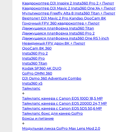
body
Квадрокоптер DJI Inspire 2 Insta360 Pro 2 + Пилот
Sony
a6400
Квадрокоптер DJI Mavic 2 Insta360 One X4 + Пилот
body
Мультикоптер Freefly Alta 8 Insta360 Titan + Пилот
Sony
RX10
Вертолет DJI Mavic 2 Pro Kandao QooCam 8K
IV
Гоночный FPV 360 квадрокоптер + Пилот
Зеркальные
Движущаяся платформа Insta360 Titan
камеры
Движущаяся платформа Insta360 Pro 2
Canon
Движущаяся платформа insta360 One RS 1-inch
5D
Mark
Невидимый FPV дрон 8К + Пилот
IV
QooCam 8K 360
body
Insta360 Pro 2
Canon
5D
Insta360 Pro
Mark
Insta360 Titan
III
body
Kodak SP360 4K DUO
Canon
GoPro OMNI 360
5DS
body
DJI Osmo 360 Adventure Combo
Canon
Insta360 x5
6D
Таймлапс
body
Canon
6D
Таймлапс камера с Canon EOS 100D 18,5 MP
Mark
II
Таймлапс камера с Canon EOS 2000D 24,7 MP
body
Таймлапс камера с Canon EOS 5DS 50,6 MP
Canon
Таймлапс бокс для камер GoPro
7D
Mark
Боксы и питание
II
body
Canon
Модульная линза GoPro Max Lens Mod 2.0
90D