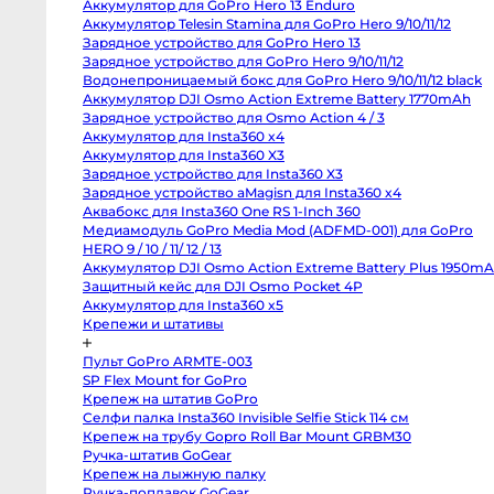
Аккумулятор для GoPro Hero 13 Enduro
Body
Canon
Аккумулятор Telesin Stamina для GoPro Hero 9/10/11/12
80D
Зарядное устройство для GoPro Hero 13
body
Зарядное устройство для GoPro Hero 9/10/11/12
Nikon
D850
Водонепроницаемый бокс для GoPro Hero 9/10/11/12 black
body
Аккумулятор DJI Osmo Action Extreme Battery 1770mAh
Nikon
D800
Зарядное устройство для Osmo Action 4 / 3
body
Аккумулятор для Insta360 x4
Nikon
Аккумулятор для Insta360 X3
D750
body
Зарядное устройство для Insta360 X3
Nikon
Зарядное устройство aMagisn для Insta360 x4
D90
body
Аквабокс для Insta360 One RS 1-Inch 360
Профессиональные
Медиамодуль GoPro Media Mod (ADFMD-001) для GoPro
видео
и
HERO 9 / 10 / 11/ 12 / 13
кинокамеры
Аккумулятор DJI Osmo Action Extreme Battery Plus
1950mAh
RED
Komodo
Защитный кейс для DJI Osmo Pocket 4P
6K
Аккумулятор для Insta360 x5
Kinefinity
MAVO
Крепежи и штативы
mark2
S35
Пульт GoPro ARMTE-003
Kinefinity
MAVO
SP Flex Mount for GoPro
mark2
Крепеж на штатив GoPro
LF
Nikon
Селфи палка Insta360 Invisible Selfie Stick 114 см
ZR
Крепеж на трубу Gopro Roll Bar Mount GRBM30
body
Blackmagic
Ручка-штатив GoGear
Cinema
Крепеж на лыжную палку