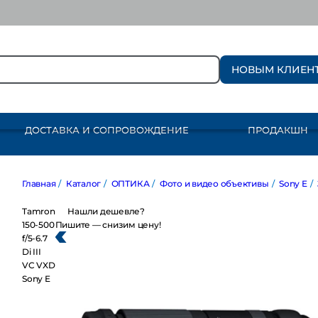
НОВЫМ КЛИЕН
ДОСТАВКА И СОПРОВОЖДЕНИЕ
ПРОДАКШН
Главная
/
Каталог
/
ОПТИКА
/
Фото и видео объективы
/
Sony E
/
Зум
Tamron
Нашли дешевле?
150-500
Пишите — снизим цену!
f/5-6.7
Di III
VC VXD
Sony E