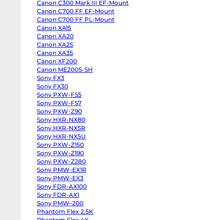
Canon C300 Mark III EF-Mount
body
Panasonic
Canon C700 FF EF-Mount
GH6
Canon C700 FF PL-Mount
body
Canon XA15
Panasonic
GH5
Canon XA20
II
Canon XA25
body
Panasonic
Canon XA35
GH5s
Canon XF200
body
Panasonic
Canon ME200S-SH
GH5
Sony FX3
body
Sony FX30
Panasonic
Lumix
Sony PXW-FS5
S1
Sony PXW-FS7
body
Sony
Sony PXW-Z90
ZV-
Sony HXR-NX80
E10
Sony HXR-NX5R
II
body
Sony HXR-NX5U
Sony
Sony PXW-Z150
ZV-
E10
Sony PXW-Z190
body
Sony PXW-Z280
Sony
ZV-
Sony PMW-EX1R
E1
Sony PMW-EX3
body
Sony FDR-AX100
Sony
a7CR
Sony FDR-AX1
body
Sony PMW-200
Sony
a7C
Phantom Flex 2.5K
II
Phantom Flex 4K