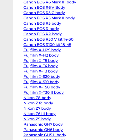
Canon EOS R6 Mark III body
EOS
R6
Canon EOS R6 V Body
body
Canon EOS R5 C body
Canon
EOS
Canon EOS R5 Mark II body
R6
Canon EOS R5 body
Mark
Canon EOS R body
II
body
Canon EOS RP body
Canon
Canon EOS R50 V kit 14-30
EOS
R6
Canon EOS R100 kit 18-45
Mark
Fujifilm X-H2S body
III
Fujifilm X-H2 body
body
Canon
Fujifilm X-T5 body
EOS
Fujifilm X-T4 body
R6
V
Fujifilm X-T3 body
Body
Fujifilm X-S20 body
Canon
EOS
Fujifilm X-S10 body
R5
Fujifilm X-T50 body
C
Fujifilm X-T30 II body
body
Canon
Nikon Z8 body
EOS
Nikon Z fc body
R5
Mark
Nikon Z7 body
II
Nikon Z6 III body
body
Nikon Z5 body
Canon
EOS
Panasonic GH7 body
R5
Panasonic GH6 body
body
Canon
Panasonic GH5 II body
EOS