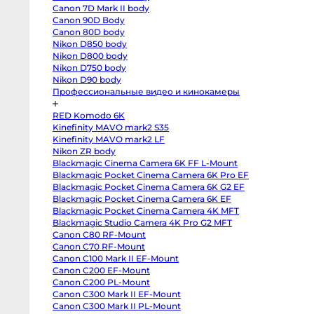
T3
Canon 7D Mark II body
body
Fujifilm
Canon 90D Body
X-
EL 28-70 f/3.5-5.6 OSS
Sony SEL 28-135 PZ f/4.0 G
Canon 80D body
S20
body
Nikon D850 body
OSS
Fujifilm
Nikon D800 body
X-
Nikon D750 body
S10
body
Nikon D90 body
Fujifilm
Профессиональные видео и кинокамеры
X-
T50
body
RED Komodo 6K
Fujifilm
X-
Kinefinity MAVO mark2 S35
T30
Kinefinity MAVO mark2 LF
II
Nikon ZR body
body
Nikon
Blackmagic Cinema Camera 6K FF L-Mount
Z8
Blackmagic Pocket Cinema Camera 6K Pro EF
body
Nikon
Blackmagic Pocket Cinema Camera 6K G2 EF
Z
Blackmagic Pocket Cinema Camera 6K EF
fc
Blackmagic Pocket Cinema Camera 4K MFT
body
Nikon
Blackmagic Studio Camera 4K Pro G2 MFT
Z7
Canon C80 RF-Mount
body
Nikon
Canon C70 RF-Mount
Z6
Canon C100 Mark II EF-Mount
III
body
Canon C200 EF-Mount
Nikon
Canon C200 PL-Mount
Z5
Canon C300 Mark II EF-Mount
body
Panasonic
Canon C300 Mark II PL-Mount
GH7