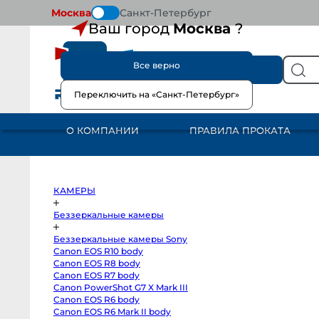
Москва
Санкт-Петербург
Ваш город
Москва
?
Все верно
КАТАЛОГ
Переключить на «Санкт-Петербург»
КАМЕРЫ
Беззеркальные
камеры
О КОМПАНИИ
ПРАВИЛА ПРОКАТА
Беззеркальные
камеры
Sony
Canon
EOS
R10
body
КАМЕРЫ
Canon
EOS
R8
Беззеркальные камеры
body
Canon
Беззеркальные камеры Sony
EOS
R7
Canon EOS R10 body
body
Canon EOS R8 body
Canon
PowerShot
Canon EOS R7 body
G7
Canon PowerShot G7 X Mark III
X
Canon EOS R6 body
Mark
III
Canon EOS R6 Mark II body
Canon