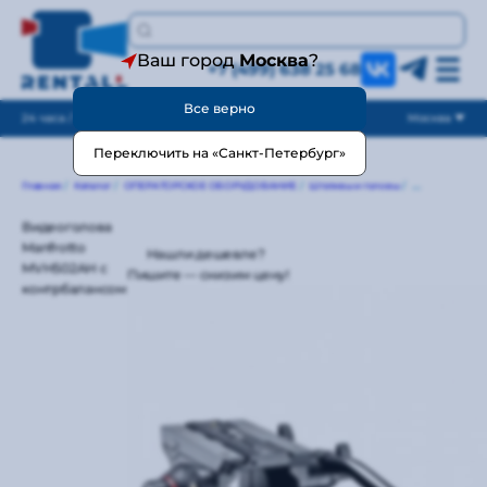
Ваш город
Москва
?
+7 (499) 638 25 68
Все верно
24 часа / без выходных
Москва
Переключить на «Санкт-Петербург»
Главная
/
Каталог
/
ОПЕРАТОРСКОЕ ОБОРУДОВАНИЕ
/
Штативы и головы
/
Штативные го
Видеоголова
Manfrotto
Нашли дешевле?
MVH502AH с
Пишите — снизим цену!
контрбалансом