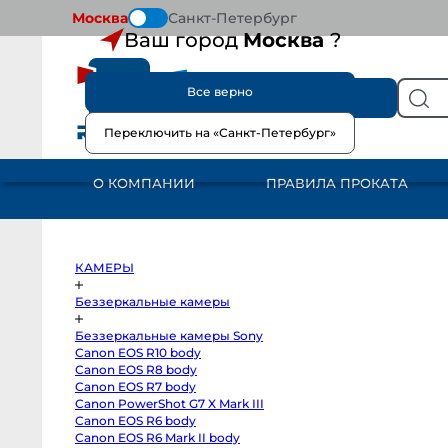
Москва
Санкт-Петербург
Ваш город
Москва
?
Все верно
КАТАЛОГ
Переключить на «Санкт-Петербург»
КАМЕРЫ
Беззеркальные
камеры
О КОМПАНИИ
ПРАВИЛА ПРОКАТА
Беззеркальные
камеры
Sony
Canon
EOS
R10
body
КАМЕРЫ
Canon
EOS
R8
Беззеркальные камеры
body
Canon
Беззеркальные камеры Sony
EOS
R7
Canon EOS R10 body
body
Canon EOS R8 body
Canon
PowerShot
Canon EOS R7 body
G7
Canon PowerShot G7 X Mark III
X
Canon EOS R6 body
Mark
III
Canon EOS R6 Mark II body
Canon