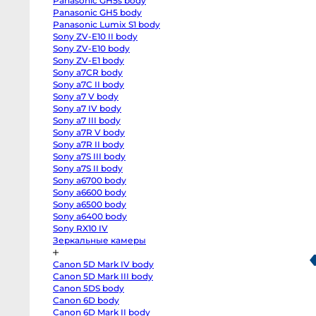
Panasonic GH5s body
R
body
Panasonic GH5 body
Canon
Panasonic Lumix S1 body
EOS
Sony ZV-E10 II body
RP
body
Sony ZV-E10 body
Canon
Sony ZV-E1 body
EOS
R50
Sony a7CR body
V
Sony a7C II body
kit
Sony a7 V body
14-
30
Sony a7 IV body
Canon
Sony a7 III body
EOS
R100
Sony a7R V body
kit
Sony a7R II body
18-
45
Sony a7S III body
Fujifilm
Sony a7S II body
X-
Sony a6700 body
H2S
body
Sony a6600 body
Fujifilm
Sony a6500 body
X-
H2
Sony a6400 body
body
Sony RX10 IV
Fujifilm
Зеркальные камеры
X-
T5
body
Canon 5D Mark IV body
Fujifilm
X-
Canon 5D Mark III body
T4
Canon 5DS body
body
Fujifilm
Canon 6D body
X-
Canon 6D Mark II body