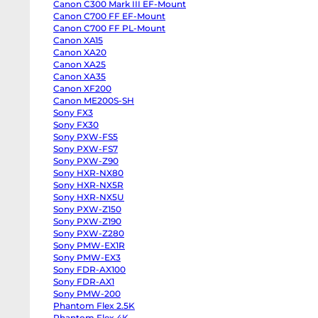
Canon C300 Mark III EF-Mount
body
Panasonic
Canon C700 FF EF-Mount
GH6
Canon C700 FF PL-Mount
body
Canon XA15
Panasonic
GH5
Canon XA20
II
Canon XA25
body
Panasonic
Canon XA35
GH5s
Canon XF200
body
Panasonic
Canon ME200S-SH
GH5
Sony FX3
body
Sony FX30
Panasonic
Lumix
Sony PXW-FS5
S1
Sony PXW-FS7
body
Sony
Sony PXW-Z90
ZV-
Sony HXR-NX80
E10
Sony HXR-NX5R
II
body
Sony HXR-NX5U
Sony
Sony PXW-Z150
ZV-
E10
Sony PXW-Z190
body
Sony PXW-Z280
Sony
ZV-
Sony PMW-EX1R
E1
Sony PMW-EX3
body
Sony FDR-AX100
Sony
a7CR
Sony FDR-AX1
body
Sony PMW-200
Sony
a7C
Phantom Flex 2.5K
II
Phantom Flex 4K