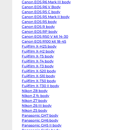
Canon EOS R6 Mark III body
EOS
R6
Canon EOS R6 V Body
body
Canon EOS R5 C body
Canon
EOS
Canon EOS R5 Mark II body
R6
Canon EOS R5 body
Mark
Canon EOS R body
II
body
Canon EOS RP body
Canon
Canon EOS R50 V kit 14-30
EOS
R6
Canon EOS R100 kit 18-45
Mark
Fujifilm X-H2S body
III
Fujifilm X-H2 body
body
Canon
Fujifilm X-T5 body
EOS
Fujifilm X-T4 body
R6
V
Fujifilm X-T3 body
Body
Fujifilm X-S20 body
Canon
EOS
Fujifilm X-S10 body
R5
Fujifilm X-T50 body
C
Fujifilm X-T30 II body
body
Canon
Nikon Z8 body
EOS
Nikon Z fc body
R5
Mark
Nikon Z7 body
II
Nikon Z6 III body
body
Nikon Z5 body
Canon
EOS
Panasonic GH7 body
R5
Panasonic GH6 body
body
Canon
Panasonic GH5 II body
EOS