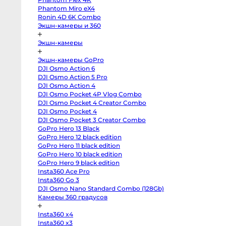
body
Phantom Miro eX4
Sony
a7
Ronin 4D 6K Combo
V
Экшн-камеры и 360
body
Sony
a7
Экшн-камеры
IV
body
Sony
Экшн-камеры GoPro
a7
DJI Osmo Action 6
III
body
DJI Osmo Action 5 Pro
Sony
DJI Osmo Action 4
a7R
V
DJI Osmo Pocket 4P Vlog Combo
body
DJI Osmo Pocket 4 Creator Combo
Sony
DJI Osmo Pocket 4
a7R
II
DJI Osmo Pocket 3 Creator Combo
body
GoPro Hero 13 Black
Sony
a7S
GoPro Hero 12 black edition
III
GoPro Hero 11 black edition
body
Sony
GoPro Hero 10 black edition
a7S
GoPro Hero 9 black edition
II
Insta360 Ace Pro
body
Sony
Insta360 Go 3
a6700
DJI Osmo Nano Standard Combo (128Gb)
body
Sony
Камеры 360 градусов
a6600
body
Insta360 x4
Sony
a6500
Insta360 x3