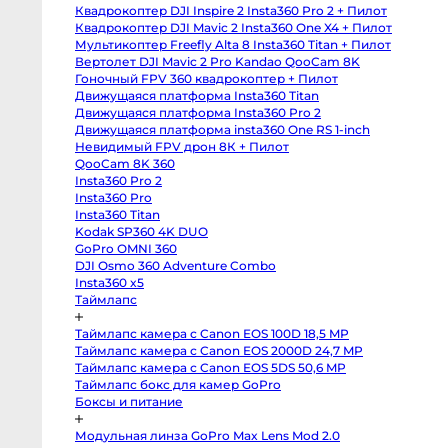
body
Квадрокоптер DJI Inspire 2 Insta360 Pro 2 + Пилот
Sony
a6400
Квадрокоптер DJI Mavic 2 Insta360 One X4 + Пилот
body
Мультикоптер Freefly Alta 8 Insta360 Titan + Пилот
Sony
RX10
Вертолет DJI Mavic 2 Pro Kandao QooCam 8K
IV
Гоночный FPV 360 квадрокоптер + Пилот
Зеркальные
Движущаяся платформа Insta360 Titan
камеры
Движущаяся платформа Insta360 Pro 2
Canon
Движущаяся платформа insta360 One RS 1-inch
5D
Mark
Невидимый FPV дрон 8К + Пилот
IV
QooCam 8K 360
body
Insta360 Pro 2
Canon
5D
Insta360 Pro
Mark
Insta360 Titan
III
body
Kodak SP360 4K DUO
Canon
GoPro OMNI 360
5DS
body
DJI Osmo 360 Adventure Combo
Canon
Insta360 x5
6D
Таймлапс
body
Canon
6D
Таймлапс камера с Canon EOS 100D 18,5 MP
Mark
II
Таймлапс камера с Canon EOS 2000D 24,7 MP
body
Таймлапс камера с Canon EOS 5DS 50,6 MP
Canon
Таймлапс бокс для камер GoPro
7D
Mark
Боксы и питание
II
body
Canon
Модульная линза GoPro Max Lens Mod 2.0
90D