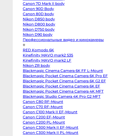
T3
Canon 7D Mark II body
body
Fujifilm
Canon 90D Body
X-
EL 28-135 PZ f/4.0 G
Sony SEL 55-210 f/4.5-6.3 OSS
Canon 80D body
S20
body
Nikon D850 body
Fujifilm
Nikon D800 body
X-
Nikon D750 body
S10
body
Nikon D90 body
Fujifilm
Профессиональные видео и кинокамеры
X-
T50
body
RED Komodo 6K
Fujifilm
X-
Kinefinity MAVO mark2 S35
T30
Kinefinity MAVO mark2 LF
II
Nikon ZR body
body
Nikon
Blackmagic Cinema Camera 6K FF L-Mount
Z8
Blackmagic Pocket Cinema Camera 6K Pro EF
body
Nikon
Blackmagic Pocket Cinema Camera 6K G2 EF
Z
Blackmagic Pocket Cinema Camera 6K EF
fc
Blackmagic Pocket Cinema Camera 4K MFT
body
Nikon
Blackmagic Studio Camera 4K Pro G2 MFT
Z7
Canon C80 RF-Mount
body
Nikon
Canon C70 RF-Mount
Z6
Canon C100 Mark II EF-Mount
III
body
Canon C200 EF-Mount
Nikon
Canon C200 PL-Mount
Z5
Canon C300 Mark II EF-Mount
body
Panasonic
Canon C300 Mark II PL-Mount
GH7