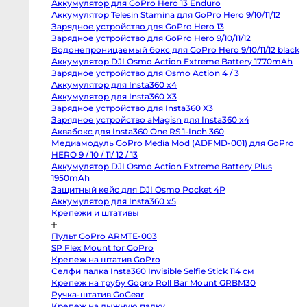
Аккумулятор для GoPro Hero 13 Enduro
Body
Canon
Аккумулятор Telesin Stamina для GoPro Hero 9/10/11/12
80D
Зарядное устройство для GoPro Hero 13
body
Зарядное устройство для GoPro Hero 9/10/11/12
Nikon
D850
Водонепроницаемый бокс для GoPro Hero 9/10/11/12 black
body
Аккумулятор DJI Osmo Action Extreme Battery 1770mAh
Nikon
D800
Зарядное устройство для Osmo Action 4 / 3
body
Аккумулятор для Insta360 x4
Nikon
Аккумулятор для Insta360 X3
D750
body
Зарядное устройство для Insta360 X3
Nikon
Зарядное устройство aMagisn для Insta360 x4
D90
body
Аквабокс для Insta360 One RS 1-Inch 360
Профессиональные
Медиамодуль GoPro Media Mod (ADFMD-001) для GoPro
видео
и
HERO 9 / 10 / 11/ 12 / 13
кинокамеры
Аккумулятор DJI Osmo Action Extreme Battery Plus
1950mAh
RED
Komodo
Защитный кейс для DJI Osmo Pocket 4P
6K
Аккумулятор для Insta360 x5
Kinefinity
MAVO
Крепежи и штативы
mark2
S35
Пульт GoPro ARMTE-003
Kinefinity
MAVO
SP Flex Mount for GoPro
mark2
Крепеж на штатив GoPro
LF
Nikon
Селфи палка Insta360 Invisible Selfie Stick 114 см
ZR
Крепеж на трубу Gopro Roll Bar Mount GRBM30
body
Blackmagic
Ручка-штатив GoGear
Cinema
Крепеж на лыжную палку