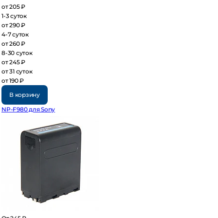
 205 ₽
3 суток
 290 ₽
7 суток
 260 ₽
30 суток
 245 ₽
 31 суток
 190 ₽
В корзину
-F980 для Sony