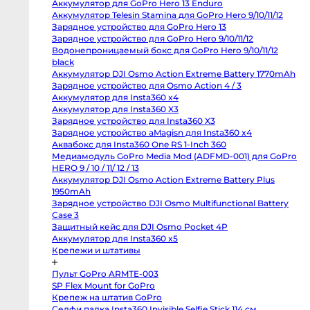
Аккумулятор для GoPro Hero 13 Enduro
Body
Canon
Аккумулятор Telesin Stamina для GoPro Hero 9/10/11/12
От
80D
Зарядное устройство для GoPro Hero 13
6 
body
Зарядное устройство для GoPro Hero 9/10/11/12
Nikon
от
D850
Водонепроницаемый бокс для GoPro Hero 9/10/11/12
body
1-
black
Nikon
от
D800
Аккумулятор DJI Osmo Action Extreme Battery
body
4-
1770mAh
Nikon
от
Зарядное устройство для Osmo Action 4 / 3
D750
body
Аккумулятор для Insta360 x4
8-
Nikon
Аккумулятор для Insta360 X3
D90
от
body
Зарядное устройство для Insta360 X3
от
Профессиональные
Зарядное устройство aMagisn для Insta360 x4
видео
от
и
Аквабокс для Insta360 One RS 1-Inch 360
кинокамеры
Медиамодуль GoPro Media Mod (ADFMD-001) для
GoPro HERO 9 / 10 / 11/ 12 / 13
RED
Komodo
Ка
Аккумулятор DJI Osmo Action Extreme Battery Plus
6K
1950mAh
Kinefinity
MAVO
Зарядное устройство DJI Osmo Multifunctional
mark2
Battery Case 3
S35
Защитный кейс для DJI Osmo Pocket 4P
Kinefinity
MAVO
Аккумулятор для Insta360 x5
mark2
Крепежи и штативы
LF
Nikon
ZR
Пульт GoPro ARMTE-003
body
Blackmagic
SP Flex Mount for GoPro
Cinema
Крепеж на штатив GoPro