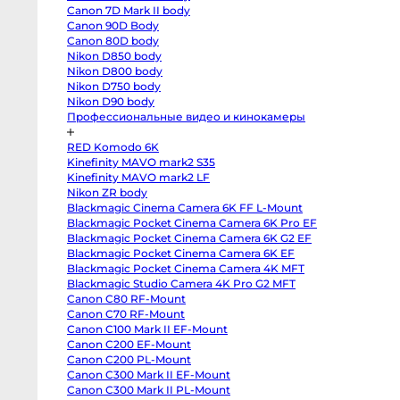
T3
от
Canon 7D Mark II body
body
4-
Fujifilm
Canon 90D Body
X-
от
Canon 80D body
S20
8-
body
Nikon D850 body
Fujifilm
от
Nikon D800 body
X-
Nikon D750 body
от
S10
body
Nikon D90 body
от
Fujifilm
Профессиональные видео и кинокамеры
X-
T50
body
RED Komodo 6K
Fujifilm
Кр
X-
Kinefinity MAVO mark2 S35
T30
Kinefinity MAVO mark2 LF
II
Nikon ZR body
body
Nikon
Blackmagic Cinema Camera 6K FF L-Mount
Z8
Blackmagic Pocket Cinema Camera 6K Pro EF
body
Nikon
Blackmagic Pocket Cinema Camera 6K G2 EF
Z
Blackmagic Pocket Cinema Camera 6K EF
fc
Blackmagic Pocket Cinema Camera 4K MFT
body
Nikon
Blackmagic Studio Camera 4K Pro G2 MFT
Z7
Canon C80 RF-Mount
body
Nikon
Canon C70 RF-Mount
Z6
Canon C100 Mark II EF-Mount
III
body
Canon C200 EF-Mount
Nikon
От
Canon C200 PL-Mount
Z5
6 
Canon C300 Mark II EF-Mount
body
Panasonic
Canon C300 Mark II PL-Mount
от
GH7