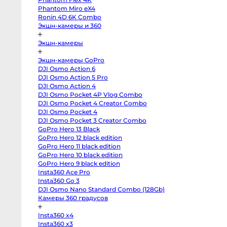
body
от
Phantom Miro eX4
Sony
a7
1-
Ronin 4D 6K Combo
V
Экшн-камеры и 360
от
body
Sony
4-
a7
Экшн-камеры
IV
от
body
8-
Sony
Экшн-камеры GoPro
a7
от
DJI Osmo Action 6
III
от
body
DJI Osmo Action 5 Pro
Sony
от
DJI Osmo Action 4
a7R
V
DJI Osmo Pocket 4P Vlog Combo
body
DJI Osmo Pocket 4 Creator Combo
Sony
DJI Osmo Pocket 4
a7R
NP
II
DJI Osmo Pocket 3 Creator Combo
body
GoPro Hero 13 Black
Sony
a7S
GoPro Hero 12 black edition
III
GoPro Hero 11 black edition
body
Sony
GoPro Hero 10 black edition
a7S
GoPro Hero 9 black edition
II
Insta360 Ace Pro
body
Sony
Insta360 Go 3
a6700
DJI Osmo Nano Standard Combo (128Gb)
body
Sony
Камеры 360 градусов
a6600
body
Insta360 x4
Sony
a6500
Insta360 x3