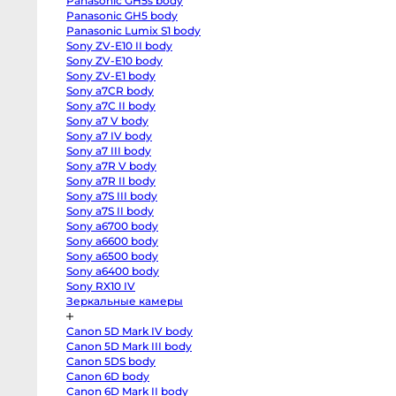
Panasonic GH5s body
R
body
Panasonic GH5 body
Canon
Panasonic Lumix S1 body
#
EOS
Sony ZV-E10 II body
RP
О
body
Sony ZV-E10 body
Canon
ко
Sony ZV-E1 body
EOS
R50
Sony a7CR body
В
V
Sony a7C II body
kit
Sony a7 V body
14-
30
Ви
Sony a7 IV body
Canon
Sony a7 III body
EOS
R100
Sony a7R V body
kit
Sony a7R II body
18-
45
Sony a7S III body
Fujifilm
Sony a7S II body
X-
Sony a6700 body
H2S
body
Sony a6600 body
Fujifilm
Sony a6500 body
X-
H2
Sony a6400 body
body
Sony RX10 IV
Fujifilm
Зеркальные камеры
X-
T5
body
От
Canon 5D Mark IV body
Fujifilm
X-
Canon 5D Mark III body
6 
T4
Canon 5DS body
от
body
Fujifilm
Canon 6D body
1-
X-
Canon 6D Mark II body