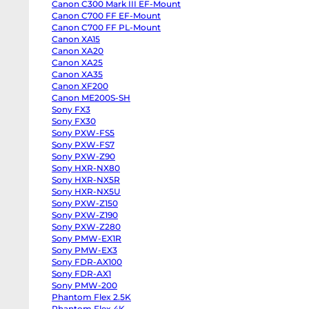
Canon C300 Mark III EF-Mount
1-
body
Panasonic
Canon C700 FF EF-Mount
от
GH6
Canon C700 FF PL-Mount
body
4-
Canon XA15
Panasonic
от
GH5
Canon XA20
II
8-
Canon XA25
body
от
Panasonic
Canon XA35
GH5s
от
Canon XF200
body
от
Panasonic
Canon ME200S-SH
GH5
Sony FX3
body
Sony FX30
Panasonic
Lumix
Sony PXW-FS5
NP
S1
Sony PXW-FS7
body
Sony
Sony PXW-Z90
ZV-
Sony HXR-NX80
E10
Sony HXR-NX5R
II
body
Sony HXR-NX5U
Sony
Sony PXW-Z150
ZV-
E10
Sony PXW-Z190
body
Sony PXW-Z280
Sony
ZV-
Sony PMW-EX1R
E1
Sony PMW-EX3
body
Sony FDR-AX100
Sony
a7CR
Sony FDR-AX1
body
Sony PMW-200
Sony
От
a7C
Phantom Flex 2.5K
II
6 
Phantom Flex 4K