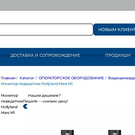
НОВЫМ КЛИЕН
ДОСТАВКА И СОПРОВОЖДЕНИЕ
ПРОДАКШН
авная
/
Каталог
/
ОПЕРАТОРСКОЕ ОБОРУДОВАНИЕ
/
Видеорекордеры
нитор передатчик Hollyland Mars M1
онитор
Нашли дешевле?
ередатчик
Пишите — снизим цену!
llyland
rs M1