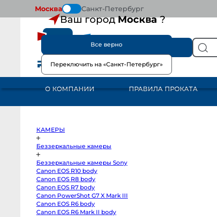
Москва
Санкт-Петербург
Ваш город
Москва
?
Все верно
КАТАЛОГ
Переключить на «Санкт-Петербург»
КАМЕРЫ
Беззеркальные
камеры
О КОМПАНИИ
ПРАВИЛА ПРОКАТА
Беззеркальные
камеры
Sony
Canon
EOS
R10
Гл
body
КАМЕРЫ
Canon
Мо
EOS
R8
Беззеркальные камеры
body
М
Canon
Беззеркальные камеры Sony
п
EOS
R7
Canon EOS R10 body
Ho
body
Canon EOS R8 body
Canon
Ma
PowerShot
Canon EOS R7 body
G7
Canon PowerShot G7 X Mark III
X
Canon EOS R6 body
Mark
III
Canon EOS R6 Mark II body
Canon