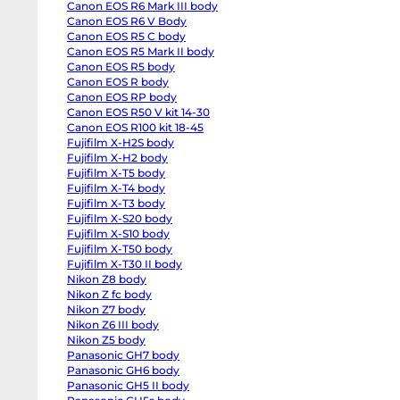
Canon EOS R6 Mark III body
EOS
R6
Canon EOS R6 V Body
body
Canon EOS R5 C body
Canon
EOS
Canon EOS R5 Mark II body
R6
Canon EOS R5 body
Mark
Canon EOS R body
II
body
Canon EOS RP body
Canon
Canon EOS R50 V kit 14-30
EOS
R6
Canon EOS R100 kit 18-45
Mark
Fujifilm X-H2S body
III
Fujifilm X-H2 body
body
Canon
Fujifilm X-T5 body
EOS
Fujifilm X-T4 body
R6
V
Fujifilm X-T3 body
Body
Fujifilm X-S20 body
Canon
EOS
Fujifilm X-S10 body
R5
Fujifilm X-T50 body
C
Fujifilm X-T30 II body
body
Canon
Nikon Z8 body
EOS
Nikon Z fc body
R5
Mark
Nikon Z7 body
II
Nikon Z6 III body
body
Nikon Z5 body
Canon
EOS
Panasonic GH7 body
R5
Panasonic GH6 body
body
Canon
Panasonic GH5 II body
EOS