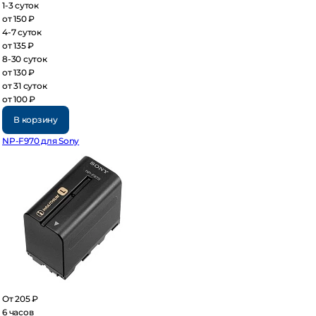
3 суток
 150 ₽
7 суток
 135 ₽
30 суток
 130 ₽
 31 суток
 100 ₽
В корзину
-F970 для Sony
 205 ₽
часов