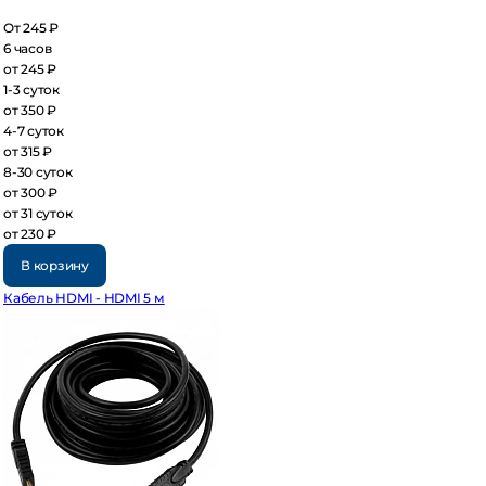
 245 ₽
часов
 245 ₽
3 суток
 350 ₽
7 суток
 315 ₽
30 суток
 300 ₽
 31 суток
 230 ₽
В корзину
бель HDMI - HDMI 5 м