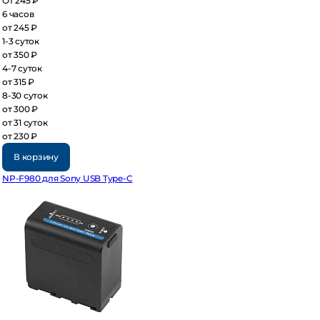
 245 ₽
часов
 245 ₽
3 суток
 350 ₽
7 суток
 315 ₽
30 суток
 300 ₽
 31 суток
 230 ₽
В корзину
-F980 для Sony USB Type-C