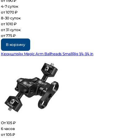
 1190 ₽
7 суток
 1070 ₽
30 суток
 1010 ₽
 31 суток
 775 ₽
В корзину
онштейн Magic Arm Ballheads SmallRig 1/4-1/4 in
 105 ₽
часов
 105 ₽