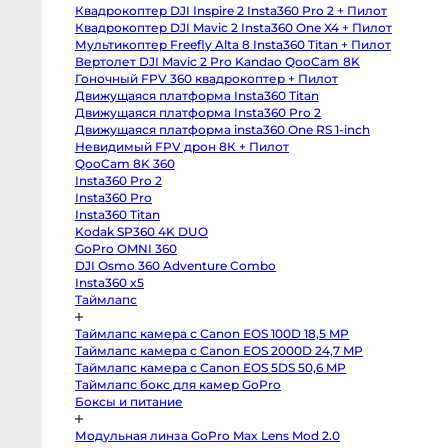
От
body
Квадрокоптер DJI Inspire 2 Insta360 Pro 2 + Пилот
Sony
6 
a6400
Квадрокоптер DJI Mavic 2 Insta360 One X4 + Пилот
body
от
Мультикоптер Freefly Alta 8 Insta360 Titan + Пилот
Sony
1-
RX10
Вертолет DJI Mavic 2 Pro Kandao QooCam 8K
IV
от
Гоночный FPV 360 квадрокоптер + Пилот
Зеркальные
Движущаяся платформа Insta360 Titan
4-
камеры
Движущаяся платформа Insta360 Pro 2
от
Canon
Движущаяся платформа insta360 One RS 1-inch
5D
8-
Mark
Невидимый FPV дрон 8К + Пилот
от
IV
QooCam 8K 360
body
от
Insta360 Pro 2
Canon
от
5D
Insta360 Pro
Mark
Insta360 Titan
III
body
Kodak SP360 4K DUO
Canon
GoPro OMNI 360
NP
5DS
body
DJI Osmo 360 Adventure Combo
Canon
Insta360 x5
6D
Таймлапс
body
Canon
6D
Таймлапс камера с Canon EOS 100D 18,5 MP
Mark
II
Таймлапс камера с Canon EOS 2000D 24,7 MP
body
Таймлапс камера с Canon EOS 5DS 50,6 MP
Canon
Таймлапс бокс для камер GoPro
7D
Mark
Боксы и питание
II
body
Canon
Модульная линза GoPro Max Lens Mod 2.0
90D