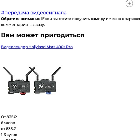
передача видеосигнала
братите внимание!
Если вы хотите получить камеру именно с заряженн
мментарии к заказу.
ам может пригодиться
деосендер Hollyland Mars 400s Pro
 835 ₽
часов
 835 ₽
3 суток