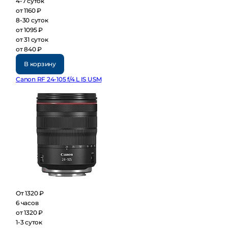
4-7 суток
от 1160 ₽
8-30 суток
от 1095 ₽
от 31 суток
от 840 ₽
В корзину
Canon RF 24-105 f/4 L IS USM
От 1320 ₽
6 часов
от 1320 ₽
1-3 суток