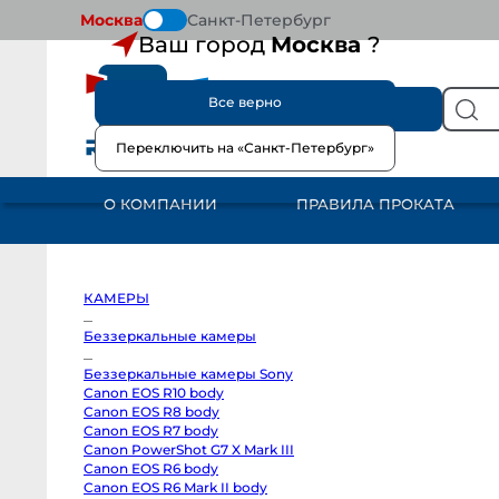
Москва
Санкт-Петербург
Ваш город
Москва
?
Все верно
КАТАЛОГ
Переключить на «Санкт-Петербург»
КАМЕРЫ
Беззеркальные
камеры
О КОМПАНИИ
ПРАВИЛА ПРОКАТА
Беззеркальные
камеры
Sony
Canon
EOS
R10
body
КАМЕРЫ
Canon
EOS
R8
Беззеркальные камеры
body
Canon
Беззеркальные камеры Sony
EOS
R7
Canon EOS R10 body
body
Canon EOS R8 body
Canon
PowerShot
Canon EOS R7 body
G7
Canon PowerShot G7 X Mark III
X
Canon EOS R6 body
Mark
III
Canon EOS R6 Mark II body
Canon