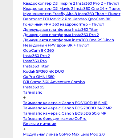
body
Квадрокоптер DJI Inspire 2 Insta360 Pro 2 + Пилот
Sony
a6400
Квадрокоптер DJI Mavic 2 Insta360 One X4 + Пилот
body
Мультикоптер Freefly Alta 8 Insta360 Titan + Пилот
Sony
RX10
Вертолет DJI Mavic 2 Pro Kandao QooCam 8K
IV
Гоночный FPV 360 квадрокоптер + Пилот
Зеркальные
Движущаяся платформа Insta360 Titan
камеры
Движущаяся платформа Insta360 Pro 2
Canon
Движущаяся платформа insta360 One RS 1-inch
5D
Mark
Невидимый FPV дрон 8К + Пилот
IV
QooCam 8K 360
body
Insta360 Pro 2
Canon
5D
Insta360 Pro
Mark
Insta360 Titan
III
body
Kodak SP360 4K DUO
Canon
GoPro OMNI 360
5DS
body
DJI Osmo 360 Adventure Combo
Canon
Insta360 x5
6D
Таймлапс
body
Canon
6D
Таймлапс камера с Canon EOS 100D 18,5 MP
Mark
II
Таймлапс камера с Canon EOS 2000D 24,7 MP
body
Таймлапс камера с Canon EOS 5DS 50,6 MP
Canon
Таймлапс бокс для камер GoPro
7D
Mark
Боксы и питание
II
body
Canon
Модульная линза GoPro Max Lens Mod 2.0
90D