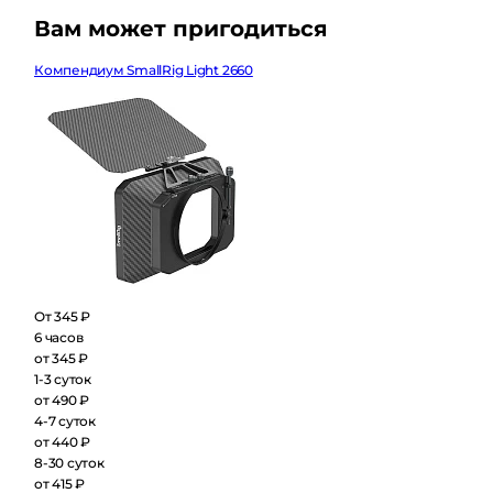
Вам может пригодиться
Компендиум SmallRig Light 2660
От 345 ₽
6 часов
от 345 ₽
1-3 суток
от 490 ₽
4-7 суток
от 440 ₽
8-30 суток
от 415 ₽