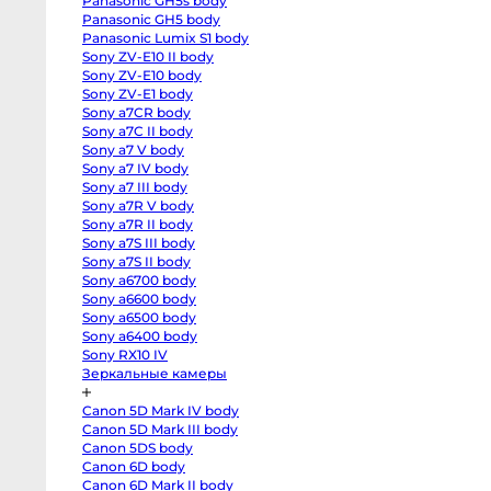
Panasonic GH5s body
R
body
Panasonic GH5 body
Canon
Panasonic Lumix S1 body
EOS
Sony ZV-E10 II body
RP
body
Sony ZV-E10 body
Canon
Sony ZV-E1 body
EOS
R50
Sony a7CR body
V
Sony a7C II body
kit
Sony a7 V body
14-
30
Sony a7 IV body
Canon
Sony a7 III body
EOS
R100
Sony a7R V body
kit
Sony a7R II body
18-
45
Sony a7S III body
Fujifilm
Sony a7S II body
X-
Sony a6700 body
H2S
body
Sony a6600 body
Fujifilm
Sony a6500 body
X-
H2
Sony a6400 body
body
Sony RX10 IV
Fujifilm
Зеркальные камеры
X-
T5
body
Canon 5D Mark IV body
Fujifilm
X-
Canon 5D Mark III body
T4
Canon 5DS body
body
Fujifilm
Canon 6D body
X-
Canon 6D Mark II body