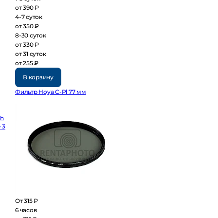
от 390 ₽
4-7 суток
от 350 ₽
8-30 суток
от 330 ₽
от 31 суток
от 255 ₽
В корзину
Фильтр Hoya C-Pl 77 мм
От 315 ₽
6 часов