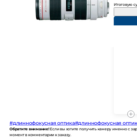
Итоговую су
#длиннофокусная оптика
#длиннофокусная оптика 
Обратите внимание!
Если вы хотите получить камеру именно с заряж
комментарии к заказу.