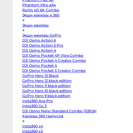
body
Phantom Miro eX4
Sony
a7
Ronin 4D 6K Combo
V
Экшн-камеры и 360
body
Sony
a7
Экшн-камеры
IV
body
Sony
Экшн-камеры GoPro
a7
DJI Osmo Action 6
III
body
DJI Osmo Action 5 Pro
Sony
DJI Osmo Action 4
a7R
V
DJI Osmo Pocket 4P Vlog Combo
body
DJI Osmo Pocket 4 Creator Combo
Sony
DJI Osmo Pocket 4
a7R
II
DJI Osmo Pocket 3 Creator Combo
body
GoPro Hero 13 Black
Sony
a7S
GoPro Hero 12 black edition
III
GoPro Hero 11 black edition
body
Sony
GoPro Hero 10 black edition
a7S
GoPro Hero 9 black edition
II
Insta360 Ace Pro
body
Sony
Insta360 Go 3
a6700
DJI Osmo Nano Standard Combo (128Gb)
body
Sony
Камеры 360 градусов
a6600
body
Insta360 x4
Sony
a6500
Insta360 x3