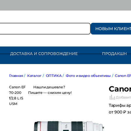
НОВЫМ КЛИЕН
ДОСТАВКА И СОПРОВОЖДЕНИЕ
ПРОДАКШН
Главная
/
Каталог
/
ОПТИКА
/
Фото и видео объективы
/
Canon EF / E
Canon
Canon EF 70-
Нашли дешевле?
200 f/2.8 L IS
Пишите — снизим цену!
Добавит
USM
Тарифы а
от 900 ₽ з