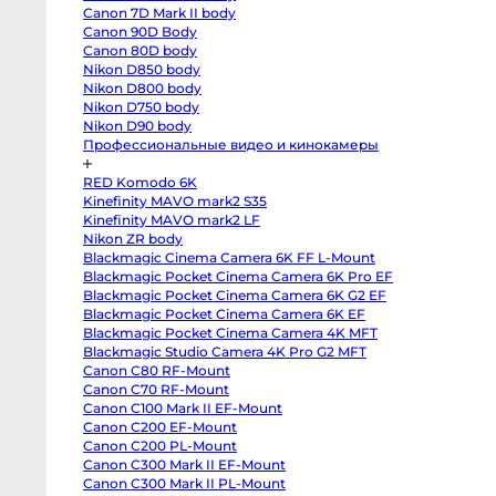
T3
Canon 7D Mark II body
body
Fujifilm
Canon 90D Body
X-
Canon 80D body
S20
body
Nikon D850 body
Fujifilm
Nikon D800 body
X-
Nikon D750 body
S10
body
Nikon D90 body
Fujifilm
Профессиональные видео и кинокамеры
X-
T50
body
RED Komodo 6K
Fujifilm
X-
Kinefinity MAVO mark2 S35
T30
Kinefinity MAVO mark2 LF
II
Nikon ZR body
body
Nikon
Blackmagic Cinema Camera 6K FF L-Mount
Z8
Blackmagic Pocket Cinema Camera 6K Pro EF
body
Nikon
Blackmagic Pocket Cinema Camera 6K G2 EF
Z
Blackmagic Pocket Cinema Camera 6K EF
fc
Blackmagic Pocket Cinema Camera 4K MFT
body
Nikon
Blackmagic Studio Camera 4K Pro G2 MFT
Z7
Canon C80 RF-Mount
body
Nikon
Canon C70 RF-Mount
Z6
Canon C100 Mark II EF-Mount
III
body
Canon C200 EF-Mount
Nikon
Canon C200 PL-Mount
Z5
Canon C300 Mark II EF-Mount
body
Panasonic
Canon C300 Mark II PL-Mount
GH7