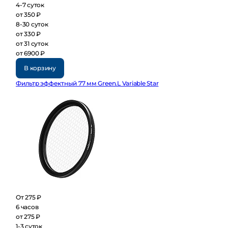
4-7 суток
от 350 ₽
8-30 суток
от 330 ₽
от 31 суток
от 6900 ₽
В корзину
Фильтр эффектный 77 мм Green.L Variable Star
От 275 ₽
6 часов
от 275 ₽
1-3 суток