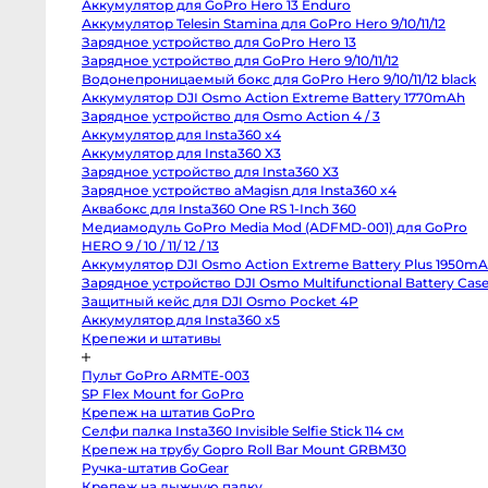
Аккумулятор для GoPro Hero 13 Enduro
Body
Canon
Аккумулятор Telesin Stamina для GoPro Hero 9/10/11/12
80D
Зарядное устройство для GoPro Hero 13
body
Зарядное устройство для GoPro Hero 9/10/11/12
Nikon
D850
Водонепроницаемый бокс для GoPro Hero 9/10/11/12 black
body
Аккумулятор DJI Osmo Action Extreme Battery 1770mAh
Nikon
D800
Зарядное устройство для Osmo Action 4 / 3
body
Аккумулятор для Insta360 x4
Nikon
Аккумулятор для Insta360 X3
D750
body
Зарядное устройство для Insta360 X3
Nikon
Зарядное устройство aMagisn для Insta360 x4
D90
body
Аквабокс для Insta360 One RS 1-Inch 360
Профессиональные
Медиамодуль GoPro Media Mod (ADFMD-001) для GoPro
видео
и
HERO 9 / 10 / 11/ 12 / 13
кинокамеры
Аккумулятор DJI Osmo Action Extreme Battery Plus
1950mAh
RED
Komodo
Зарядное устройство DJI Osmo Multifunctional Battery
6K
Case 3
Kinefinity
MAVO
Защитный кейс для DJI Osmo Pocket 4P
mark2
Аккумулятор для Insta360 x5
S35
Крепежи и штативы
Kinefinity
MAVO
mark2
Пульт GoPro ARMTE-003
LF
Nikon
SP Flex Mount for GoPro
ZR
Крепеж на штатив GoPro
body
Blackmagic
Селфи палка Insta360 Invisible Selfie Stick 114 см
Cinema
Крепеж на трубу Gopro Roll Bar Mount GRBM30