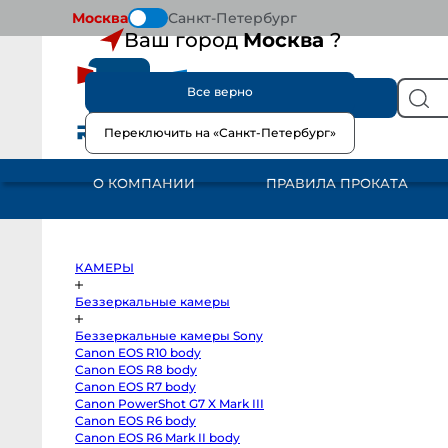
Москва
Санкт-Петербург
Ваш город
Москва
?
Все верно
КАТАЛОГ
Переключить на «Санкт-Петербург»
КАМЕРЫ
Беззеркальные
камеры
О КОМПАНИИ
ПРАВИЛА ПРОКАТА
Беззеркальные
камеры
Sony
Canon
EOS
R10
body
КАМЕРЫ
Canon
EOS
R8
Беззеркальные камеры
body
Canon
Беззеркальные камеры Sony
EOS
R7
Canon EOS R10 body
body
Canon EOS R8 body
Canon
PowerShot
Canon EOS R7 body
G7
Canon PowerShot G7 X Mark III
X
Canon EOS R6 body
Mark
III
Canon EOS R6 Mark II body
Canon