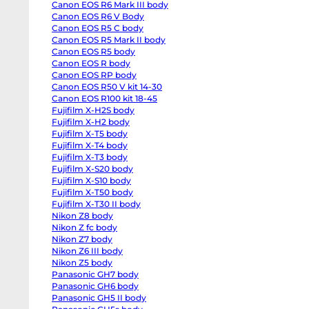
Canon EOS R6 Mark III body
EOS
R6
Canon EOS R6 V Body
body
Canon EOS R5 C body
Canon
EOS
Canon EOS R5 Mark II body
R6
Canon EOS R5 body
Mark
Canon EOS R body
II
body
Canon EOS RP body
Canon
Canon EOS R50 V kit 14-30
EOS
R6
Canon EOS R100 kit 18-45
Mark
Fujifilm X-H2S body
III
Fujifilm X-H2 body
body
Canon
Fujifilm X-T5 body
EOS
Fujifilm X-T4 body
R6
V
Fujifilm X-T3 body
Body
Fujifilm X-S20 body
Canon
EOS
Fujifilm X-S10 body
R5
Fujifilm X-T50 body
C
Fujifilm X-T30 II body
body
Canon
Nikon Z8 body
EOS
Nikon Z fc body
R5
Mark
Nikon Z7 body
II
Nikon Z6 III body
body
Nikon Z5 body
Canon
EOS
Panasonic GH7 body
R5
Panasonic GH6 body
body
Canon
Panasonic GH5 II body
EOS