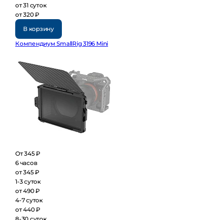
от 31 суток
от 320 ₽
В корзину
Компендиум SmallRig 3196 Mini
От 345 ₽
6 часов
от 345 ₽
1-3 суток
от 490 ₽
4-7 суток
от 440 ₽
8-30 суток