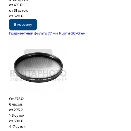
от 415 ₽
от 31 суток
от 320 ₽
В корзину
Градиентный фильтр 77 мм Fujimi GC-Grey
От 275 ₽
6 часов
от 275 ₽
1-3 суток
от 390 ₽
4-7 суток