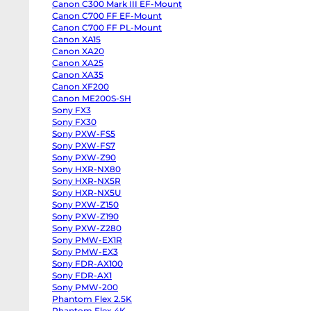
Canon C300 Mark III EF-Mount
body
Panasonic
Canon C700 FF EF-Mount
GH6
Canon C700 FF PL-Mount
body
Canon XA15
Panasonic
GH5
Canon XA20
II
Canon XA25
body
Panasonic
Canon XA35
GH5s
Canon XF200
body
Panasonic
Canon ME200S-SH
GH5
Sony FX3
body
Sony FX30
Panasonic
Lumix
Sony PXW-FS5
S1
Sony PXW-FS7
body
Sony
Sony PXW-Z90
ZV-
Sony HXR-NX80
E10
Sony HXR-NX5R
II
body
Sony HXR-NX5U
Sony
Sony PXW-Z150
ZV-
E10
Sony PXW-Z190
body
Sony PXW-Z280
Sony
ZV-
Sony PMW-EX1R
E1
Sony PMW-EX3
body
Sony FDR-AX100
Sony
a7CR
Sony FDR-AX1
body
Sony PMW-200
Sony
a7C
Phantom Flex 2.5K
II
Phantom Flex 4K