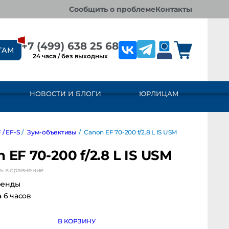
сообщить о проблеме
контакты
+7 (499) 638 25 68
ТАМ
24 часа / без выходных
НОВОСТИ И БЛОГИ
ЮРЛИЦАМ
F-S
/
Зум-объективы
/
Canon EF 70-200 f/2.8 L IS USM
 EF 70-200 f/2.8 L IS USM
ь в сравнение
ренды
а 6 часов
В КОРЗИНУ