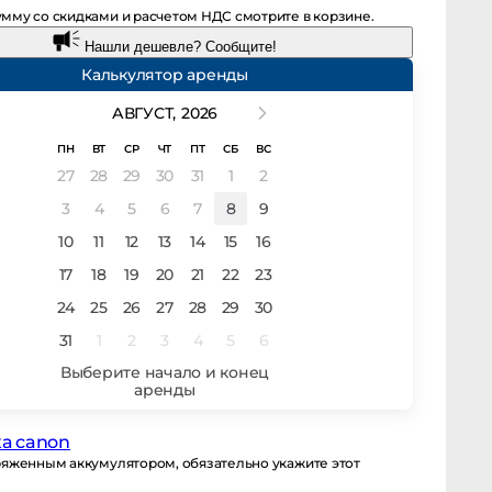
мму со скидками и расчетом НДС смотрите в корзине.
Нашли дешевле? Сообщите!
Калькулятор аренды
АВГУСТ,
2026
ПН
ВТ
СР
ЧТ
ПТ
СБ
ВС
27
28
29
30
31
1
2
3
4
5
6
7
8
9
10
11
12
13
14
15
16
17
18
19
20
21
22
23
24
25
26
27
28
29
30
31
1
2
3
4
5
6
canon
енным аккумулятором, обязательно укажите этот момент в