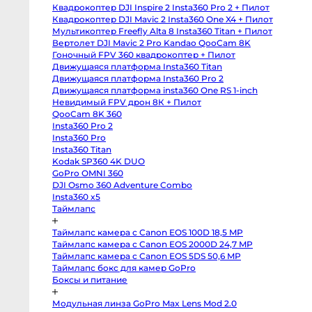
body
Квадрокоптер DJI Inspire 2 Insta360 Pro 2 + Пилот
Sony
a6400
Квадрокоптер DJI Mavic 2 Insta360 One X4 + Пилот
body
Мультикоптер Freefly Alta 8 Insta360 Titan + Пилот
Sony
RX10
Вертолет DJI Mavic 2 Pro Kandao QooCam 8K
IV
Гоночный FPV 360 квадрокоптер + Пилот
Зеркальные
Движущаяся платформа Insta360 Titan
камеры
Движущаяся платформа Insta360 Pro 2
Canon
Движущаяся платформа insta360 One RS 1-inch
5D
Mark
Невидимый FPV дрон 8К + Пилот
IV
QooCam 8K 360
body
Insta360 Pro 2
Canon
5D
Insta360 Pro
Mark
Insta360 Titan
III
body
Kodak SP360 4K DUO
Canon
GoPro OMNI 360
5DS
body
DJI Osmo 360 Adventure Combo
Canon
Insta360 x5
6D
Таймлапс
body
Canon
6D
Таймлапс камера с Canon EOS 100D 18,5 MP
Mark
II
Таймлапс камера с Canon EOS 2000D 24,7 MP
body
Таймлапс камера с Canon EOS 5DS 50,6 MP
Canon
Таймлапс бокс для камер GoPro
7D
Mark
Боксы и питание
II
body
Canon
Модульная линза GoPro Max Lens Mod 2.0
90D