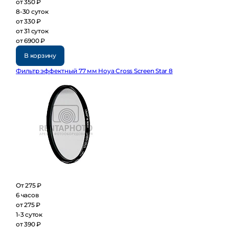
от 350 ₽
8-30 суток
от 330 ₽
от 31 суток
от 6900 ₽
В корзину
Фильтр эффектный 77 мм Hoya Cross Screen Star 8
От 275 ₽
6 часов
от 275 ₽
1-3 суток
от 390 ₽