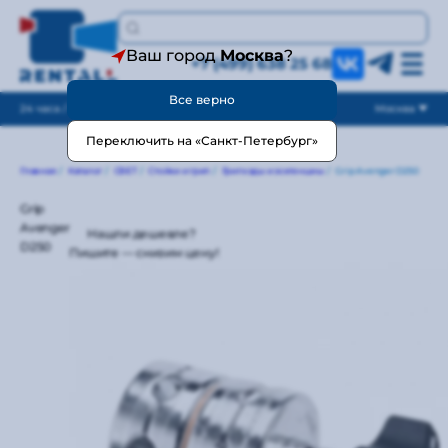
Ваш город
Москва
?
+7 (499) 638 25 68
Все верно
24 часа / без выходных
Москва
Переключить на «Санкт-Петербург»
Главная
/
Каталог
/
СВЕТ
/
Стойки и грип
/
Грипхэды и эсктеншны
/
Grip Avenger D250
Grip
Avenger
Нашли дешевле?
D250
Пишите — снизим цену!