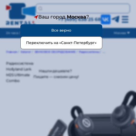
Ваш город
Москва
?
+7 (499) 638 25 68
Все верно
24 часа / без выходных
Москва
Переключить на «Санкт-Петербург»
Главная
/
Каталог
/
ЗВУКОВОЕ ОБОРУДОВАНИЕ
/
Радиосистемы
/
Радиосистема Hollyland
Радиосистема
Hollyland Lark
Нашли дешевле?
M2S Ultimate
Пишите — снизим цену!
Combo