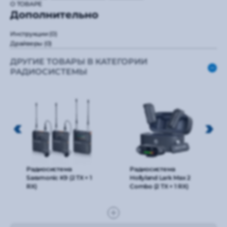
О ТОВАРЕ
Дополнительно
Инструкции
(0)
Драйверы
(0)
ДРУГИЕ ТОВАРЫ В КАТЕГОРИИ
РАДИОСИСТЕМЫ
Радиосистема
Радиосистема
Saramonic K9 (2 TX + 1
Hollyland Lark Max 2
RX)
Combo (2 TX + 1 RX)