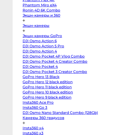
body
Phantom Miro eX4
Sony
a7
Ronin 4D 6K Combo
V
Экшн-камеры и 360
body
Sony
a7
Экшн-камеры
IV
body
Sony
Экшн-камеры GoPro
a7
DJI Osmo Action 6
III
body
DJI Osmo Action 5 Pro
Sony
DJI Osmo Action 4
a7R
V
DJI Osmo Pocket 4P Vlog Combo
body
DJI Osmo Pocket 4 Creator Combo
Sony
DJI Osmo Pocket 4
a7R
II
DJI Osmo Pocket 3 Creator Combo
body
GoPro Hero 13 Black
Sony
a7S
GoPro Hero 12 black edition
III
GoPro Hero 11 black edition
body
Sony
GoPro Hero 10 black edition
a7S
GoPro Hero 9 black edition
II
Insta360 Ace Pro
body
Sony
Insta360 Go 3
a6700
DJI Osmo Nano Standard Combo (128Gb)
body
Sony
Камеры 360 градусов
a6600
body
Insta360 x4
Sony
a6500
Insta360 x3