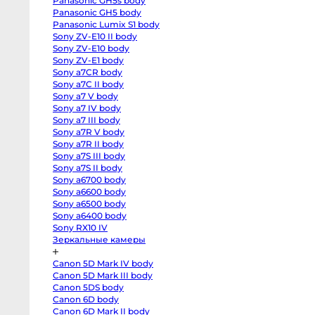
Panasonic GH5s body
R
body
Panasonic GH5 body
Canon
Panasonic Lumix S1 body
EOS
Sony ZV-E10 II body
RP
body
Sony ZV-E10 body
Canon
Sony ZV-E1 body
EOS
R50
Sony a7CR body
V
Sony a7C II body
kit
Sony a7 V body
14-
30
Sony a7 IV body
Canon
Sony a7 III body
EOS
R100
Sony a7R V body
kit
Sony a7R II body
18-
45
Sony a7S III body
Fujifilm
Sony a7S II body
X-
Sony a6700 body
H2S
body
Sony a6600 body
Fujifilm
Sony a6500 body
X-
H2
Sony a6400 body
body
Sony RX10 IV
Fujifilm
Зеркальные камеры
X-
T5
body
Canon 5D Mark IV body
Fujifilm
X-
Canon 5D Mark III body
T4
Canon 5DS body
body
Fujifilm
Canon 6D body
X-
Canon 6D Mark II body