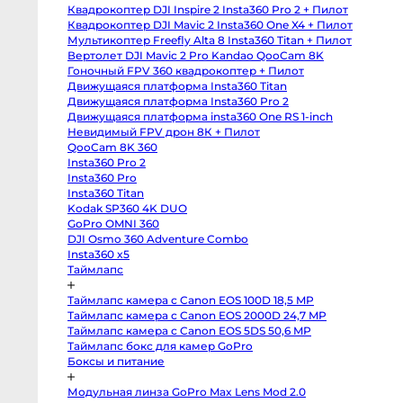
body
Квадрокоптер DJI Inspire 2 Insta360 Pro 2 + Пилот
Sony
a6400
Квадрокоптер DJI Mavic 2 Insta360 One X4 + Пилот
body
Мультикоптер Freefly Alta 8 Insta360 Titan + Пилот
Sony
RX10
Вертолет DJI Mavic 2 Pro Kandao QooCam 8K
IV
Гоночный FPV 360 квадрокоптер + Пилот
Зеркальные
Движущаяся платформа Insta360 Titan
камеры
Движущаяся платформа Insta360 Pro 2
Canon
Движущаяся платформа insta360 One RS 1-inch
5D
Mark
Невидимый FPV дрон 8К + Пилот
IV
QooCam 8K 360
body
Insta360 Pro 2
Canon
5D
Insta360 Pro
Mark
Insta360 Titan
III
body
Kodak SP360 4K DUO
Canon
GoPro OMNI 360
5DS
body
DJI Osmo 360 Adventure Combo
Canon
Insta360 x5
6D
Таймлапс
body
Canon
6D
Таймлапс камера с Canon EOS 100D 18,5 MP
Mark
II
Таймлапс камера с Canon EOS 2000D 24,7 MP
body
Таймлапс камера с Canon EOS 5DS 50,6 MP
Canon
Таймлапс бокс для камер GoPro
7D
Mark
Боксы и питание
II
body
Canon
Модульная линза GoPro Max Lens Mod 2.0
90D