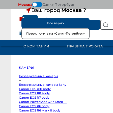
Москва
Санкт-Петербург
Ваш город
Москва
?
Все верно
КАТАЛОГ
Переключить на «Санкт-Петербург»
КАМЕРЫ
Беззеркальные
камеры
О КОМПАНИИ
ПРАВИЛА ПРОКАТА
Беззеркальные
камеры
Sony
Canon
EOS
R10
body
КАМЕРЫ
Canon
EOS
R8
Беззеркальные камеры
body
Canon
Беззеркальные камеры Sony
EOS
R7
Canon EOS R10 body
body
Canon EOS R8 body
Canon
PowerShot
Canon EOS R7 body
G7
Canon PowerShot G7 X Mark III
X
Canon EOS R6 body
Mark
III
Canon EOS R6 Mark II body
Canon