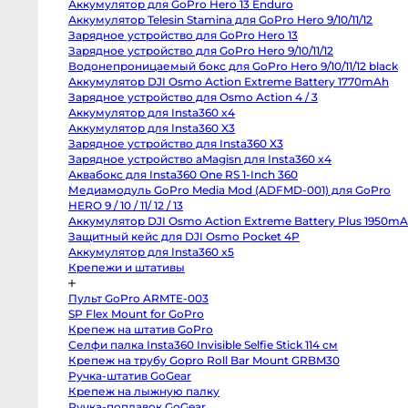
Аккумулятор для GoPro Hero 13 Enduro
Body
Canon
Аккумулятор Telesin Stamina для GoPro Hero 9/10/11/12
80D
Зарядное устройство для GoPro Hero 13
body
Зарядное устройство для GoPro Hero 9/10/11/12
Nikon
D850
Водонепроницаемый бокс для GoPro Hero 9/10/11/12 black
body
Аккумулятор DJI Osmo Action Extreme Battery 1770mAh
Nikon
D800
Зарядное устройство для Osmo Action 4 / 3
body
Аккумулятор для Insta360 x4
Nikon
Аккумулятор для Insta360 X3
D750
body
Зарядное устройство для Insta360 X3
Nikon
Зарядное устройство aMagisn для Insta360 x4
D90
body
Аквабокс для Insta360 One RS 1-Inch 360
Профессиональные
Медиамодуль GoPro Media Mod (ADFMD-001) для GoPro
видео
и
HERO 9 / 10 / 11/ 12 / 13
кинокамеры
Аккумулятор DJI Osmo Action Extreme Battery Plus
1950mAh
RED
Komodo
Защитный кейс для DJI Osmo Pocket 4P
6K
Аккумулятор для Insta360 x5
Kinefinity
MAVO
Крепежи и штативы
mark2
S35
Пульт GoPro ARMTE-003
Kinefinity
MAVO
SP Flex Mount for GoPro
mark2
Крепеж на штатив GoPro
LF
Nikon
Селфи палка Insta360 Invisible Selfie Stick 114 см
ZR
Крепеж на трубу Gopro Roll Bar Mount GRBM30
body
Blackmagic
Ручка-штатив GoGear
Cinema
Крепеж на лыжную палку