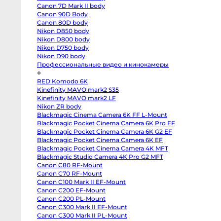
T3
атель микрофона
Держатель микрофона
Canon 7D Mark II body
body
Fujifilm
Canon 90D Body
5060-000-55
RODE RM5
X-
Canon 80D body
S20
body
Nikon D850 body
Fujifilm
Nikon D800 body
X-
Nikon D750 body
S10
body
Nikon D90 body
Fujifilm
Профессиональные видео и кинокамеры
X-
T50
body
RED Komodo 6K
Fujifilm
X-
Kinefinity MAVO mark2 S35
T30
Kinefinity MAVO mark2 LF
II
Nikon ZR body
body
Nikon
Blackmagic Cinema Camera 6K FF L-Mount
Z8
Blackmagic Pocket Cinema Camera 6K Pro EF
body
Nikon
Blackmagic Pocket Cinema Camera 6K G2 EF
Z
Blackmagic Pocket Cinema Camera 6K EF
fc
Blackmagic Pocket Cinema Camera 4K MFT
body
Nikon
Blackmagic Studio Camera 4K Pro G2 MFT
Z7
Canon C80 RF-Mount
body
Nikon
Canon C70 RF-Mount
Z6
Canon C100 Mark II EF-Mount
III
body
Canon C200 EF-Mount
Nikon
Canon C200 PL-Mount
Z5
Canon C300 Mark II EF-Mount
body
Panasonic
Canon C300 Mark II PL-Mount
GH7