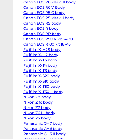
Canon EOS R6 Mark III body
EOS
R6
Canon EOS R6 V Body
body
Canon EOS R5 C body
Canon
EOS
Canon EOS R5 Mark II body
R6
Canon EOS R5 body
Mark
Canon EOS R body
II
body
Canon EOS RP body
Canon
Canon EOS R50 V kit 14-30
EOS
R6
Canon EOS R100 kit 18-45
Mark
Fujifilm X-H2S body
III
Fujifilm X-H2 body
body
Canon
Fujifilm X-T5 body
EOS
Fujifilm X-T4 body
R6
V
Fujifilm X-T3 body
Body
Fujifilm X-S20 body
Canon
EOS
Fujifilm X-S10 body
R5
Fujifilm X-T50 body
C
Fujifilm X-T30 II body
body
Canon
Nikon Z8 body
EOS
Nikon Z fc body
R5
Mark
Nikon Z7 body
II
Nikon Z6 III body
body
Nikon Z5 body
Canon
EOS
Panasonic GH7 body
R5
Panasonic GH6 body
body
Canon
Panasonic GH5 II body
EOS