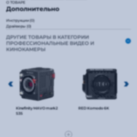
О ТОВАРЕ
Дополнительно
Инструкции
(0)
Драйверы
(0)
ДРУГИЕ ТОВАРЫ В КАТЕГОРИИ
ПРОФЕССИОНАЛЬНЫЕ ВИДЕО И
КИНОКАМЕРЫ
Kinefinity MAVO mark2
RED Komodo 6K
S35