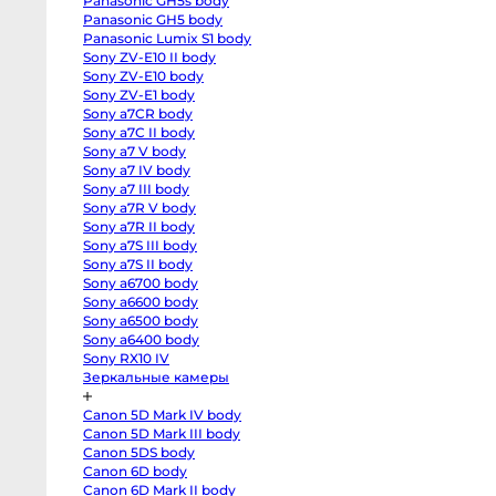
Panasonic GH5s body
R
body
Panasonic GH5 body
Canon
Panasonic Lumix S1 body
EOS
Sony ZV-E10 II body
RP
body
Sony ZV-E10 body
Canon
Sony ZV-E1 body
EOS
R50
Sony a7CR body
V
Sony a7C II body
kit
Sony a7 V body
14-
30
Sony a7 IV body
Canon
Sony a7 III body
EOS
R100
Sony a7R V body
kit
Sony a7R II body
18-
45
Sony a7S III body
Fujifilm
Sony a7S II body
X-
Sony a6700 body
H2S
body
Sony a6600 body
Fujifilm
Sony a6500 body
X-
H2
Sony a6400 body
body
Sony RX10 IV
Fujifilm
Зеркальные камеры
X-
T5
body
Canon 5D Mark IV body
Fujifilm
X-
Canon 5D Mark III body
T4
Canon 5DS body
body
Fujifilm
Canon 6D body
X-
Canon 6D Mark II body