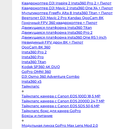
body
Квадрокоптер DJI Inspire 2 Insta360 Pro 2 + Пилот
Sony
a6400
Квадрокоптер DJI Mavic 2 Insta360 One X4 + Пилот
body
Мультикоптер Freefly Alta 8 Insta360 Titan + Пилот
Sony
RX10
Вертолет DJI Mavic 2 Pro Kandao QooCam 8K
IV
Гоночный FPV 360 квадрокоптер + Пилот
Зеркальные
Движущаяся платформа Insta360 Titan
камеры
Движущаяся платформа Insta360 Pro 2
Canon
Движущаяся платформа insta360 One RS 1-inch
5D
Mark
Невидимый FPV дрон 8К + Пилот
IV
QooCam 8K 360
body
Insta360 Pro 2
Canon
5D
Insta360 Pro
Mark
Insta360 Titan
III
body
Kodak SP360 4K DUO
Canon
GoPro OMNI 360
5DS
body
DJI Osmo 360 Adventure Combo
Canon
Insta360 x5
6D
Таймлапс
body
Canon
6D
Таймлапс камера с Canon EOS 100D 18,5 MP
Mark
II
Таймлапс камера с Canon EOS 2000D 24,7 MP
body
Таймлапс камера с Canon EOS 5DS 50,6 MP
Canon
Таймлапс бокс для камер GoPro
7D
Mark
Боксы и питание
II
body
Canon
Модульная линза GoPro Max Lens Mod 2.0
90D