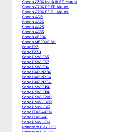
Canon C300 Mark III EF-Mount
body
Panasonic
Canon C700 FF EF-Mount
GH6
Canon C700 FF PL-Mount
body
Canon XA15
Panasonic
GH5
Canon XA20
II
Canon XA25
body
Panasonic
Canon XA35
GH5s
Canon XF200
body
Panasonic
Canon ME200S-SH
GH5
Sony FX3
body
Sony FX30
Panasonic
Lumix
Sony PXW-FS5
S1
Sony PXW-FS7
body
Sony
Sony PXW-Z90
ZV-
Sony HXR-NX80
E10
Sony HXR-NX5R
II
body
Sony HXR-NX5U
Sony
Sony PXW-Z150
ZV-
E10
Sony PXW-Z190
body
Sony PXW-Z280
Sony
ZV-
Sony PMW-EX1R
E1
Sony PMW-EX3
body
Sony FDR-AX100
Sony
a7CR
Sony FDR-AX1
body
Sony PMW-200
Sony
a7C
Phantom Flex 2.5K
II
Phantom Flex 4K