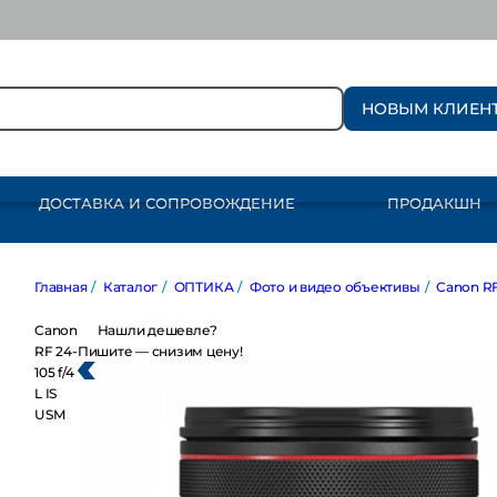
НОВЫМ КЛИЕН
ДОСТАВКА И СОПРОВОЖДЕНИЕ
ПРОДАКШН
Главная
/
Каталог
/
ОПТИКА
/
Фото и видео объективы
/
Canon RF
Canon
Нашли дешевле?
RF 24-
Пишите — снизим цену!
105 f/4
L IS
USM