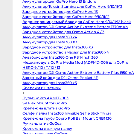
Аккумулятор для GoPro Hero 13 Enduro
Body
Canon
Аккумулятор Telesin Stamina для GoPro Hero 9/10/11/12
80D
Зарядное устройство для GoPro Hero 13
body
Зарядное устройство для GoPro Hero 9/10/11/12
Nikon
D850
Водонепроницаемый бокс для GoPro Hero 9/10/11/12 black
body
Аккумулятор DJI Osmo Action Extreme Battery 1770mAh
Nikon
D800
Зарядное устройство для Osmo Action 4 / 3
body
Аккумулятор для Insta360 x4
Nikon
Аккумулятор для Insta360 X3
D750
body
Зарядное устройство для Insta360 X3
Nikon
Зарядное устройство aMagisn для Insta360 x4
D90
body
Аквабокс для Insta360 One RS 1-Inch 360
Профессиональные
Медиамодуль GoPro Media Mod (ADFMD-001) для GoPro
видео
и
HERO 9 / 10 / 11/ 12 / 13
кинокамеры
Аккумулятор DJI Osmo Action Extreme Battery Plus 1950m
Защитный кейс для DJI Osmo Pocket 4P
RED
Komodo
Аккумулятор для Insta360 x5
6K
Крепежи и штативы
Kinefinity
MAVO
mark2
Пульт GoPro ARMTE-003
S35
SP Flex Mount for GoPro
Kinefinity
MAVO
Крепеж на штатив GoPro
mark2
Селфи палка Insta360 Invisible Selfie Stick 114 см
LF
Nikon
Крепеж на трубу Gopro Roll Bar Mount GRBM30
ZR
Ручка-штатив GoGear
body
Blackmagic
Крепеж на лыжную палку
Cinema
Ручка-поплавок GoGear