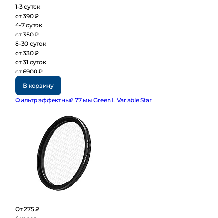
1-3 суток
от 390 ₽
4-7 суток
от 350 ₽
8-30 суток
от 330 ₽
от 31 суток
от 6900 ₽
В корзину
Фильтр эффектный 77 мм Green.L Variable Star
От 275 ₽