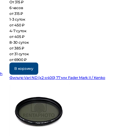
От 315 ₽
6 часов
от 315 ₽
1-3 суток
от 450 ₽
4-7 суток
от 405 ₽
8-30 суток
от 385 ₽
от 31 суток
от 6900 ₽
В корзину
Ah
Фильтр Vari ND (x2-x400) 77 мм Fader Mark II / Kenko