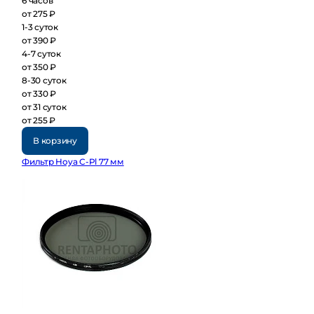
6 часов
от 275 ₽
1-3 суток
от 390 ₽
4-7 суток
от 350 ₽
8-30 суток
от 330 ₽
от 31 суток
от 255 ₽
В корзину
Фильтр Hoya C-Pl 77 мм