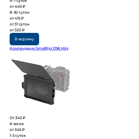
4-7 суток
от 440 ₽
8-30 суток
от 415 ₽
от 31 суток
от 320 ₽
В корзину
Компендиум SmallRig 3196 Mini
От 345 ₽
6 часов
от 345 ₽
1-3 суток