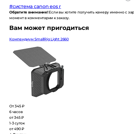
#система canon eos r
Обратите внимание!
Если вы хотите получить камеру именно с за
момент в комментарии к заказу.
Вам может пригодиться
Компендиум SmallRig Light 2660
От 345 ₽
6 часов
от 345 ₽
1-3 суток
от 490 ₽