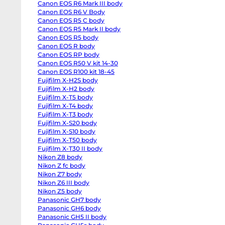
Canon EOS R6 Mark III body
EOS
R6
Canon EOS R6 V Body
body
Canon EOS R5 C body
Canon
EOS
Canon EOS R5 Mark II body
R6
Canon EOS R5 body
Mark
Canon EOS R body
II
body
Canon EOS RP body
Canon
Canon EOS R50 V kit 14-30
EOS
R6
Canon EOS R100 kit 18-45
Mark
Fujifilm X-H2S body
III
Fujifilm X-H2 body
body
Canon
Fujifilm X-T5 body
EOS
Fujifilm X-T4 body
R6
V
Fujifilm X-T3 body
Body
Fujifilm X-S20 body
Canon
EOS
Fujifilm X-S10 body
R5
Fujifilm X-T50 body
C
Fujifilm X-T30 II body
body
Canon
Nikon Z8 body
EOS
Nikon Z fc body
R5
Mark
Nikon Z7 body
II
Nikon Z6 III body
body
Nikon Z5 body
Canon
EOS
Panasonic GH7 body
R5
Panasonic GH6 body
body
Canon
Panasonic GH5 II body
EOS