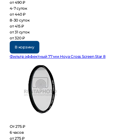
от 490 ₽
4-7 суток
от 440 ₽
8-30 суток
от 415 ₽
от 31 суток
от 320 ₽
В корзину
Фильтр эффектный 77 мм Hoya Cross Screen Star 8
От 275 ₽
6 часов
от 275 ₽