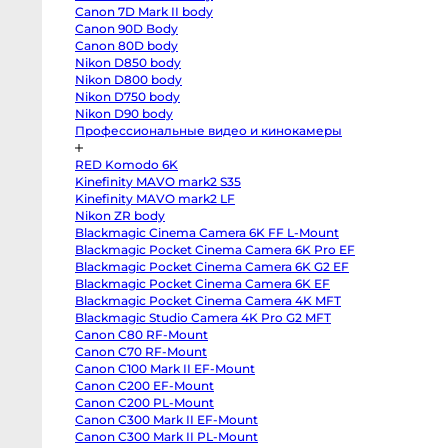
T3
Canon 7D Mark II body
body
Fujifilm
Canon 90D Body
X-
Canon 80D body
S20
body
Nikon D850 body
Fujifilm
Nikon D800 body
X-
Nikon D750 body
S10
body
Nikon D90 body
Fujifilm
Профессиональные видео и кинокамеры
X-
T50
body
RED Komodo 6K
Fujifilm
X-
Kinefinity MAVO mark2 S35
T30
Kinefinity MAVO mark2 LF
II
Nikon ZR body
body
Nikon
Blackmagic Cinema Camera 6K FF L-Mount
Z8
Blackmagic Pocket Cinema Camera 6K Pro EF
body
Nikon
Blackmagic Pocket Cinema Camera 6K G2 EF
Z
Blackmagic Pocket Cinema Camera 6K EF
fc
Blackmagic Pocket Cinema Camera 4K MFT
body
Nikon
Blackmagic Studio Camera 4K Pro G2 MFT
Z7
Canon C80 RF-Mount
body
Nikon
Canon C70 RF-Mount
Z6
Canon C100 Mark II EF-Mount
III
body
Canon C200 EF-Mount
Nikon
Canon C200 PL-Mount
Z5
Canon C300 Mark II EF-Mount
body
Panasonic
Canon C300 Mark II PL-Mount
GH7