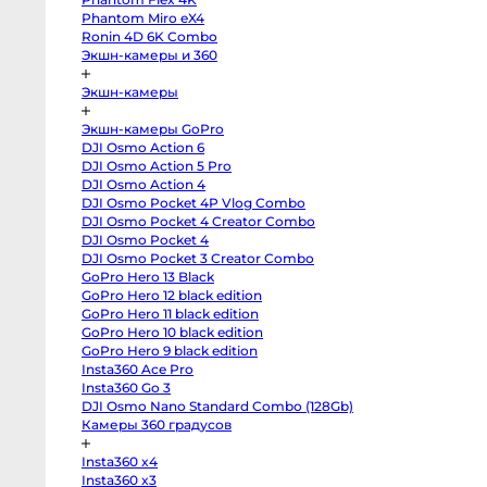
body
Phantom Miro eX4
Sony
a7
Ronin 4D 6K Combo
V
Экшн-камеры и 360
body
Sony
a7
Экшн-камеры
IV
body
Sony
Экшн-камеры GoPro
a7
DJI Osmo Action 6
III
body
DJI Osmo Action 5 Pro
Sony
DJI Osmo Action 4
a7R
V
DJI Osmo Pocket 4P Vlog Combo
body
DJI Osmo Pocket 4 Creator Combo
Sony
DJI Osmo Pocket 4
a7R
II
DJI Osmo Pocket 3 Creator Combo
body
GoPro Hero 13 Black
Sony
a7S
GoPro Hero 12 black edition
III
GoPro Hero 11 black edition
body
Sony
GoPro Hero 10 black edition
a7S
GoPro Hero 9 black edition
II
Insta360 Ace Pro
body
Sony
Insta360 Go 3
a6700
DJI Osmo Nano Standard Combo (128Gb)
body
Sony
Камеры 360 градусов
a6600
body
Insta360 x4
Sony
a6500
Insta360 x3