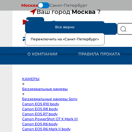
Москва
Санкт-Петербург
Ваш город
Москва
?
Все верно
КАТАЛОГ
Переключить на «Санкт-Петербург»
КАМЕРЫ
Беззеркальные
камеры
О КОМПАНИИ
ПРАВИЛА ПРОКАТА
Беззеркальные
камеры
Sony
Canon
EOS
R10
body
КАМЕРЫ
Canon
EOS
R8
Беззеркальные камеры
body
Canon
Беззеркальные камеры Sony
EOS
R7
Canon EOS R10 body
body
Canon EOS R8 body
Canon
PowerShot
Canon EOS R7 body
G7
Canon PowerShot G7 X Mark III
X
Canon EOS R6 body
Mark
III
Canon EOS R6 Mark II body
Canon