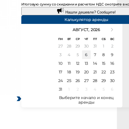
Итоговую сумму со скидками и расчетом НДС смотрите в к
Нашли дешевле? Сообщите!
Калькулятор аренды
АВГУСТ,
2026
ПН
ВТ
СР
ЧТ
ПТ
СБ
ВС
27
28
29
30
31
1
2
3
4
5
6
7
8
9
10
11
12
13
14
15
16
17
18
19
20
21
22
23
24
25
26
27
28
29
30
31
1
2
3
4
5
6