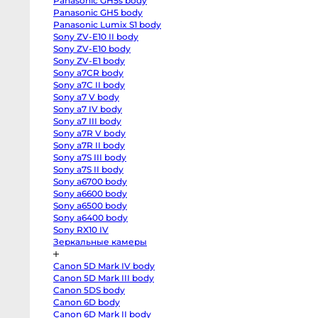
Panasonic GH5s body
R
ко
body
Panasonic GH5 body
Canon
Panasonic Lumix S1 body
В
EOS
Sony ZV-E10 II body
RP
body
Sony ZV-E10 body
At
Canon
Sony ZV-E1 body
EOS
R50
Sony a7CR body
V
Sony a7C II body
kit
Sony a7 V body
14-
30
Sony a7 IV body
Canon
Sony a7 III body
EOS
R100
Sony a7R V body
kit
Sony a7R II body
18-
45
Sony a7S III body
Fujifilm
Sony a7S II body
X-
Sony a6700 body
H2S
body
Sony a6600 body
Fujifilm
Sony a6500 body
X-
От
H2
Sony a6400 body
body
6 
Sony RX10 IV
Fujifilm
от
Зеркальные камеры
X-
T5
1-
body
Canon 5D Mark IV body
от
Fujifilm
X-
Canon 5D Mark III body
4-
T4
Canon 5DS body
body
от
Fujifilm
Canon 6D body
8-
X-
Canon 6D Mark II body