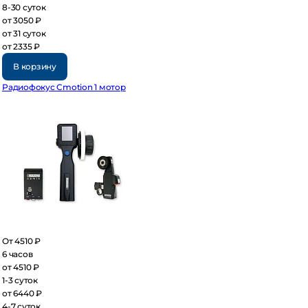
30 суток
 3050 ₽
 31 суток
 2335 ₽
В корзину
диофокус Cmotion 1 мотор
 4510 ₽
часов
 4510 ₽
3 суток
 6440 ₽
7 суток