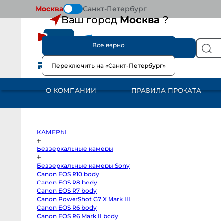
Москва
Санкт-Петербург
Ваш город
Москва
?
Все верно
КАТАЛОГ
Переключить на «Санкт-Петербург»
КАМЕРЫ
Беззеркальные
камеры
О КОМПАНИИ
ПРАВИЛА ПРОКАТА
Беззеркальные
камеры
Sony
Canon
EOS
R10
Гл
body
КАМЕРЫ
Canon
EOS
Ca
R8
Беззеркальные камеры
body
50
Canon
Беззеркальные камеры Sony
EOS
R7
Canon EOS R10 body
body
Canon EOS R8 body
Canon
PowerShot
Canon EOS R7 body
G7
Canon PowerShot G7 X Mark III
X
Canon EOS R6 body
Mark
III
Canon EOS R6 Mark II body
Canon