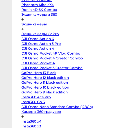
body
Phantom Miro eX4
от
Sony
a7
Ronin 4D 6K Combo
8-
V
Экшн-камеры и 360
body
от
Sony
от
a7
Экшн-камеры
IV
от
body
Sony
Экшн-камеры GoPro
a7
DJI Osmo Action 6
III
body
Ap
DJI Osmo Action 5 Pro
Sony
DJI Osmo Action 4
a7R
V
DJI Osmo Pocket 4P Vlog Combo
body
DJI Osmo Pocket 4 Creator Combo
Sony
DJI Osmo Pocket 4
a7R
II
DJI Osmo Pocket 3 Creator Combo
body
GoPro Hero 13 Black
Sony
a7S
GoPro Hero 12 black edition
III
GoPro Hero 11 black edition
body
Sony
GoPro Hero 10 black edition
a7S
GoPro Hero 9 black edition
II
Insta360 Ace Pro
body
Sony
Insta360 Go 3
a6700
DJI Osmo Nano Standard Combo (128Gb)
От
body
Sony
Камеры 360 градусов
6 
a6600
body
от
Insta360 x4
Sony
1-
a6500
Insta360 x3