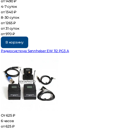
 1490 ₽
7 суток
 1340 ₽
30 суток
 1265 ₽
 31 суток
 970 ₽
В корзину
диосистема Sennheiser EW 112 PG3 A
 625 ₽
часов
 625 ₽