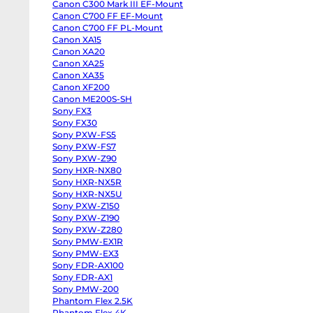
Canon C300 Mark III EF-Mount
body
8-
Panasonic
Canon C700 FF EF-Mount
от
GH6
Canon C700 FF PL-Mount
body
от
Canon XA15
Panasonic
от
GH5
Canon XA20
II
Canon XA25
body
Panasonic
Canon XA35
GH5s
Canon XF200
Ра
body
Panasonic
Canon ME200S-SH
GH5
Sony FX3
body
Sony FX30
Panasonic
Lumix
Sony PXW-FS5
S1
Sony PXW-FS7
body
Sony
Sony PXW-Z90
ZV-
Sony HXR-NX80
E10
Sony HXR-NX5R
II
body
Sony HXR-NX5U
Sony
Sony PXW-Z150
ZV-
E10
Sony PXW-Z190
body
Sony PXW-Z280
Sony
ZV-
Sony PMW-EX1R
От
E1
Sony PMW-EX3
body
6 
Sony FDR-AX100
Sony
от
a7CR
Sony FDR-AX1
body
1-
Sony PMW-200
Sony
от
a7C
Phantom Flex 2.5K
II
4-
Phantom Flex 4K