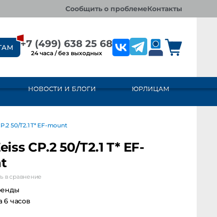
сообщить о проблеме
контакты
+7 (499) 638 25 68
ТАМ
24 часа / без выходных
НОВОСТИ И БЛОГИ
ЮРЛИЦАМ
2 50/T2.1 T* EF-mount
eiss CP.2 50/T2.1 T* EF-
t
ь в сравнение
ренды
за 6 часов