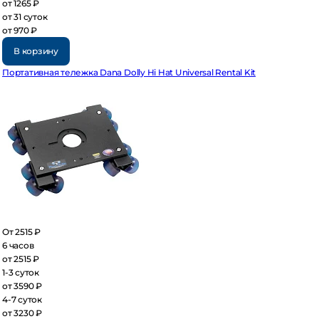
 1265 ₽
 31 суток
 970 ₽
В корзину
ртативная тележка Dana Dolly Hi Hat Universal Rental Kit
 2515 ₽
часов
 2515 ₽
3 суток
 3590 ₽
7 суток
 3230 ₽