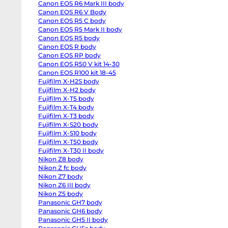
Canon EOS R6 Mark III body
EOS
R6
Canon EOS R6 V Body
body
Canon EOS R5 C body
Canon
EOS
Canon EOS R5 Mark II body
R6
Canon EOS R5 body
Mark
Canon EOS R body
II
body
Canon EOS RP body
Canon
Canon EOS R50 V kit 14-30
EOS
R6
Canon EOS R100 kit 18-45
Mark
Fujifilm X-H2S body
III
Fujifilm X-H2 body
body
Canon
Fujifilm X-T5 body
EOS
Fujifilm X-T4 body
R6
V
Fujifilm X-T3 body
Body
Fujifilm X-S20 body
Canon
EOS
Fujifilm X-S10 body
R5
Fujifilm X-T50 body
C
Fujifilm X-T30 II body
body
Canon
Nikon Z8 body
EOS
Nikon Z fc body
R5
Mark
Nikon Z7 body
II
Nikon Z6 III body
body
Nikon Z5 body
Canon
EOS
Panasonic GH7 body
R5
Panasonic GH6 body
body
Canon
Panasonic GH5 II body
О
EOS