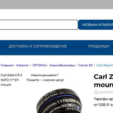
НОВЫМ КЛИЕН
ДОСТАВКА И СОПРОВОЖДЕНИЕ
ПРОДАКШН
авная
/
Каталог
/
ОПТИКА
/
Кинообъективы
/
Canon EF
/
Carl Zeiss CP.
Carl Z
rl Zeiss CP.2
Нашли дешевле?
/T2.1 T* EF-mount
Пишите — снизим цену!
moun
Добавит
Тарифы а
от 1255 ₽ 