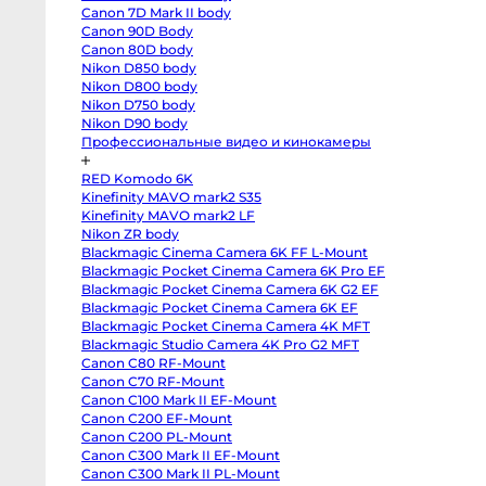
T3
от
Canon 7D Mark II body
body
от
Fujifilm
Canon 90D Body
X-
от
Canon 80D body
S20
body
Nikon D850 body
Fujifilm
Nikon D800 body
X-
Nikon D750 body
S10
По
body
Nikon D90 body
Fujifilm
Профессиональные видео и кинокамеры
X-
T50
body
RED Komodo 6K
Fujifilm
X-
Kinefinity MAVO mark2 S35
T30
Kinefinity MAVO mark2 LF
II
Nikon ZR body
body
Nikon
Blackmagic Cinema Camera 6K FF L-Mount
Z8
Blackmagic Pocket Cinema Camera 6K Pro EF
body
Nikon
Blackmagic Pocket Cinema Camera 6K G2 EF
Z
Blackmagic Pocket Cinema Camera 6K EF
fc
Blackmagic Pocket Cinema Camera 4K MFT
body
Nikon
Blackmagic Studio Camera 4K Pro G2 MFT
Z7
От
Canon C80 RF-Mount
body
6 
Nikon
Canon C70 RF-Mount
Z6
от
Canon C100 Mark II EF-Mount
III
1-
body
Canon C200 EF-Mount
Nikon
от
Canon C200 PL-Mount
Z5
Canon C300 Mark II EF-Mount
4-
body
Panasonic
Canon C300 Mark II PL-Mount
от
GH7