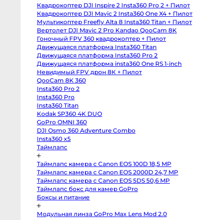
body
от
Квадрокоптер DJI Inspire 2 Insta360 Pro 2 + Пилот
Sony
4-
a6400
Квадрокоптер DJI Mavic 2 Insta360 One X4 + Пилот
body
от
Мультикоптер Freefly Alta 8 Insta360 Titan + Пилот
Sony
8-
RX10
Вертолет DJI Mavic 2 Pro Kandao QooCam 8K
IV
Гоночный FPV 360 квадрокоптер + Пилот
от
Зеркальные
Движущаяся платформа Insta360 Titan
камеры
от
Движущаяся платформа Insta360 Pro 2
от
Canon
Движущаяся платформа insta360 One RS 1-inch
5D
Mark
Невидимый FPV дрон 8К + Пилот
IV
QooCam 8K 360
body
Ра
Insta360 Pro 2
Canon
5D
Insta360 Pro
Mark
Insta360 Titan
III
body
Kodak SP360 4K DUO
Canon
GoPro OMNI 360
5DS
body
DJI Osmo 360 Adventure Combo
Canon
Insta360 x5
6D
Таймлапс
body
Canon
6D
Таймлапс камера с Canon EOS 100D 18,5 MP
Mark
II
Таймлапс камера с Canon EOS 2000D 24,7 MP
body
Таймлапс камера с Canon EOS 5DS 50,6 MP
Canon
Таймлапс бокс для камер GoPro
7D
Mark
От
Боксы и питание
II
6 
body
Canon
Модульная линза GoPro Max Lens Mod 2.0
от
90D