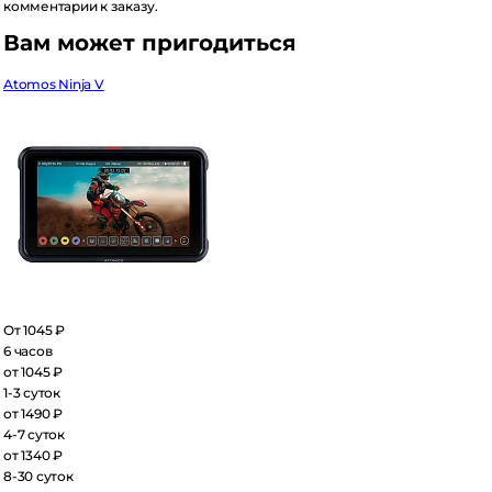
мментарии к заказу.
ам может пригодиться
omos Ninja V
 1045 ₽
часов
 1045 ₽
3 суток
 1490 ₽
7 суток
 1340 ₽
30 суток