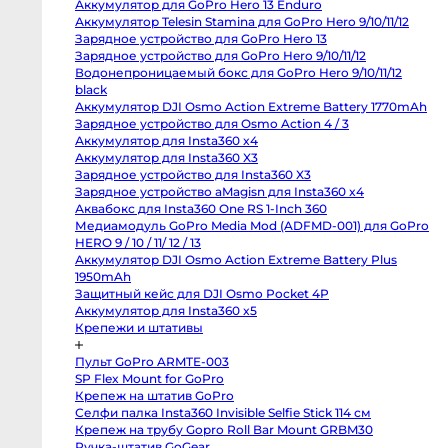
Аккумулятор для GoPro Hero 13 Enduro
Body
1-
Canon
Аккумулятор Telesin Stamina для GoPro Hero 9/10/11/12
от
80D
Зарядное устройство для GoPro Hero 13
body
4-
Зарядное устройство для GoPro Hero 9/10/11/12
Nikon
от
D850
Водонепроницаемый бокс для GoPro Hero 9/10/11/12
body
8-
black
Nikon
от
D800
Аккумулятор DJI Osmo Action Extreme Battery
body
1770mAh
от
Nikon
Зарядное устройство для Osmo Action 4 / 3
D750
от
body
Аккумулятор для Insta360 x4
Nikon
Аккумулятор для Insta360 X3
D90
body
Зарядное устройство для Insta360 X3
Профессиональные
Ви
Зарядное устройство aMagisn для Insta360 x4
видео
и
Аквабокс для Insta360 One RS 1-Inch 360
кинокамеры
Медиамодуль GoPro Media Mod (ADFMD-001) для
GoPro HERO 9 / 10 / 11/ 12 / 13
RED
Komodo
Аккумулятор DJI Osmo Action Extreme Battery Plus
6K
1950mAh
Kinefinity
MAVO
Защитный кейс для DJI Osmo Pocket 4P
mark2
Аккумулятор для Insta360 x5
S35
Крепежи и штативы
Kinefinity
MAVO
mark2
Пульт GoPro ARMTE-003
LF
Nikon
SP Flex Mount for GoPro
ZR
Крепеж на штатив GoPro
body
От
Blackmagic
Селфи палка Insta360 Invisible Selfie Stick 114 см
Cinema
6 
Крепеж на трубу Gopro Roll Bar Mount GRBM30