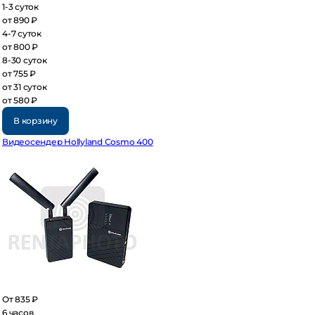
3 суток
 890 ₽
7 суток
 800 ₽
30 суток
 755 ₽
 31 суток
 580 ₽
В корзину
деосендер Hollyland Cosmo 400
 835 ₽
часов