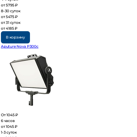
 5795 ₽
30 суток
 5475 ₽
 31 суток
 4185 ₽
В корзину
uture Nova P300c
 1045 ₽
часов
 1045 ₽
3 суток