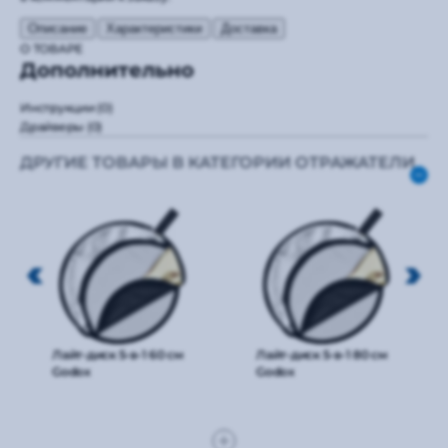
Описание
Характеристики
Доставка
О ТОВАРЕ
Дополнительно
Инструкции
(0)
Драйверы
(0)
ДРУГИЕ ТОВАРЫ В КАТЕГОРИИ ОТРАЖАТЕЛИ
Лайт-диск 5-в-1 60 см
Лайт-диск 5-в-1 80 см
Godox
Godox