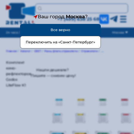
Ваш город
Москва
?
+7 (499) 638 25 68
Все верно
24 часа / без выходных
Москва
Переключить на «Санкт-Петербург»
Главная
/
Каталог
/
СВЕТ
/
Рамы, флаги, отражатели
/
Отражатели
/
Комплект кино-рефлекто
Комплект
кино-
Нашли дешевле?
рефлекторов
Пишите — снизим цену!
Godox
LiteFlow K1