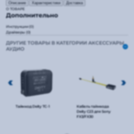
Описание
Характеристики
Доставка
О ТОВАРЕ
Дополнительно
Инструкции
(0)
Драйверы
(0)
ДРУГИЕ ТОВАРЫ В КАТЕГОРИИ АКСЕССУАРЫ
АУДИО
Таймкод Deity TC-1
Кабель таймкода
Deity C23 для Sony
FX3/FX30