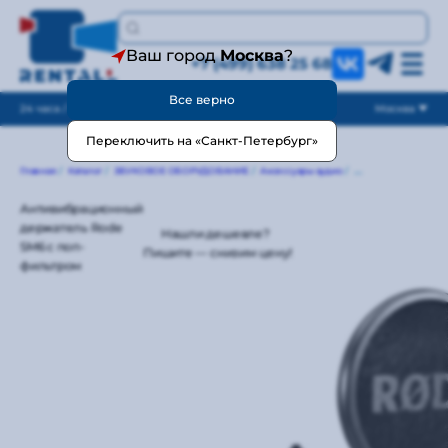
Ваш город
Москва
?
+7 (499) 638 25 68
Все верно
24 часа / без выходных
Москва
Переключить на «Санкт-Петербург»
Главная
/
Каталог
/
ЗВУКОВОЕ ОБОРУДОВАНИЕ
/
Аксессуары аудио
/
Антивибрационный 
Антивибрационный
держатель Rode
Нашли дешевле?
SM6 c поп-
Пишите — снизим цену!
фильтром