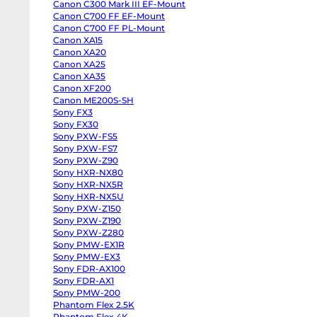
Canon C300 Mark III EF-Mount
body
Panasonic
Canon C700 FF EF-Mount
GH6
Canon C700 FF PL-Mount
body
Canon XA15
Panasonic
GH5
Canon XA20
II
Canon XA25
body
Panasonic
Canon XA35
GH5s
Canon XF200
body
Panasonic
Canon ME200S-SH
GH5
Sony FX3
body
Sony FX30
Panasonic
Lumix
Sony PXW-FS5
S1
Sony PXW-FS7
body
Sony
Sony PXW-Z90
ZV-
Sony HXR-NX80
E10
Sony HXR-NX5R
II
body
Sony HXR-NX5U
Sony
Sony PXW-Z150
ZV-
E10
Sony PXW-Z190
body
Sony PXW-Z280
Sony
ZV-
Sony PMW-EX1R
E1
Sony PMW-EX3
body
Sony FDR-AX100
Sony
a7CR
Sony FDR-AX1
body
Sony PMW-200
Sony
a7C
Phantom Flex 2.5K
II
Phantom Flex 4K