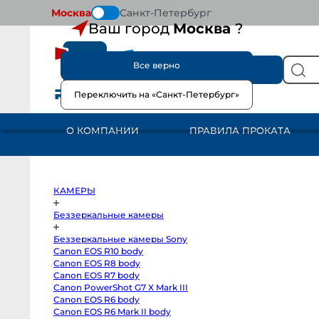
Москва
Санкт-Петербург
Ваш город
Москва
?
Все верно
КАТАЛОГ
Переключить на «Санкт-Петербург»
КАМЕРЫ
Беззеркальные
камеры
О КОМПАНИИ
ПРАВИЛА ПРОКАТА
Беззеркальные
камеры
Sony
Canon
EOS
R10
body
КАМЕРЫ
Canon
EOS
R8
Беззеркальные камеры
body
Canon
Беззеркальные камеры Sony
EOS
R7
Canon EOS R10 body
body
Canon EOS R8 body
Canon
PowerShot
Canon EOS R7 body
G7
Canon PowerShot G7 X Mark III
X
Canon EOS R6 body
Mark
III
Canon EOS R6 Mark II body
Canon