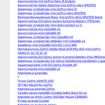
Аккумулятор для GoPro Hero 13 Enduro
Body
Canon
Аккумулятор Telesin Stamina для GoPro Hero 9/10/11/12
80D
Зарядное устройство для GoPro Hero 13
body
Зарядное устройство для GoPro Hero 9/10/11/12
Nikon
D850
Водонепроницаемый бокс для GoPro Hero 9/10/11/12 black
body
Аккумулятор DJI Osmo Action Extreme Battery 1770mAh
Nikon
D800
Зарядное устройство для Osmo Action 4 / 3
body
Аккумулятор для Insta360 x4
Nikon
Аккумулятор для Insta360 X3
D750
body
Зарядное устройство для Insta360 X3
Nikon
Зарядное устройство aMagisn для Insta360 x4
D90
body
Аквабокс для Insta360 One RS 1-Inch 360
Профессиональные
Медиамодуль GoPro Media Mod (ADFMD-001) для GoPro
видео
и
HERO 9 / 10 / 11/ 12 / 13
кинокамеры
Аккумулятор DJI Osmo Action Extreme Battery Plus
1950mAh
RED
Komodo
Зарядное устройство DJI Osmo Multifunctional Battery
6K
Case 3
Kinefinity
MAVO
Защитный кейс для DJI Osmo Pocket 4P
mark2
Аккумулятор для Insta360 x5
S35
Крепежи и штативы
Kinefinity
MAVO
mark2
Пульт GoPro ARMTE-003
LF
Nikon
SP Flex Mount for GoPro
ZR
Крепеж на штатив GoPro
body
Blackmagic
Селфи палка Insta360 Invisible Selfie Stick 114 см
Cinema
Крепеж на трубу Gopro Roll Bar Mount GRBM30