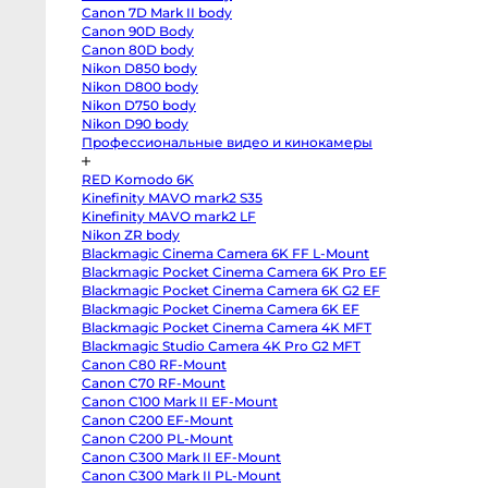
T3
Canon 7D Mark II body
body
Fujifilm
Canon 90D Body
X-
Canon 80D body
S20
body
Nikon D850 body
Fujifilm
Nikon D800 body
X-
 FL60
Godox FL100
Nikon D750 body
S10
body
Nikon D90 body
Fujifilm
Профессиональные видео и кинокамеры
X-
T50
body
RED Komodo 6K
Fujifilm
X-
Kinefinity MAVO mark2 S35
T30
Kinefinity MAVO mark2 LF
II
Nikon ZR body
body
Nikon
Blackmagic Cinema Camera 6K FF L-Mount
Z8
Blackmagic Pocket Cinema Camera 6K Pro EF
body
Nikon
Blackmagic Pocket Cinema Camera 6K G2 EF
Z
Blackmagic Pocket Cinema Camera 6K EF
fc
Blackmagic Pocket Cinema Camera 4K MFT
body
Nikon
Blackmagic Studio Camera 4K Pro G2 MFT
Z7
Canon C80 RF-Mount
body
Nikon
Canon C70 RF-Mount
Z6
Canon C100 Mark II EF-Mount
III
body
Canon C200 EF-Mount
Nikon
Canon C200 PL-Mount
Z5
Canon C300 Mark II EF-Mount
body
Panasonic
Canon C300 Mark II PL-Mount
GH7