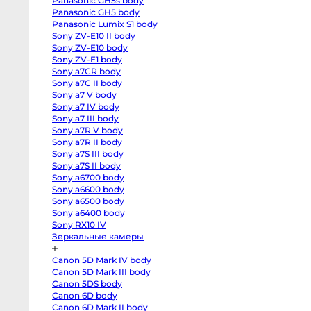
Panasonic GH5s body
R
body
Panasonic GH5 body
Canon
Panasonic Lumix S1 body
EOS
Sony ZV-E10 II body
RP
body
Sony ZV-E10 body
Canon
Sony ZV-E1 body
EOS
R50
Sony a7CR body
V
Sony a7C II body
kit
Sony a7 V body
14-
30
Sony a7 IV body
Canon
Sony a7 III body
EOS
R100
Sony a7R V body
kit
Sony a7R II body
18-
45
Sony a7S III body
Fujifilm
Sony a7S II body
X-
Sony a6700 body
H2S
body
Sony a6600 body
Fujifilm
Sony a6500 body
X-
H2
Sony a6400 body
body
Sony RX10 IV
Fujifilm
Зеркальные камеры
X-
T5
body
Canon 5D Mark IV body
Fujifilm
X-
Canon 5D Mark III body
T4
Canon 5DS body
body
Fujifilm
Canon 6D body
X-
Canon 6D Mark II body