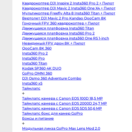
body
Квадрокоптер DJI Inspire 2 Insta360 Pro 2 + Пилот
Sony
a6400
Квадрокоптер DJI Mavic 2 Insta360 One X4 + Пилот
body
Мультикоптер Freefly Alta 8 Insta360 Titan + Пилот
Sony
RX10
Вертолет DJI Mavic 2 Pro Kandao QooCam 8K
IV
Гоночный FPV 360 квадрокоптер + Пилот
Зеркальные
Движущаяся платформа Insta360 Titan
камеры
Движущаяся платформа Insta360 Pro 2
Canon
Движущаяся платформа insta360 One RS 1-inch
5D
Mark
Невидимый FPV дрон 8К + Пилот
IV
QooCam 8K 360
body
Insta360 Pro 2
Canon
5D
Insta360 Pro
Mark
Insta360 Titan
III
body
Kodak SP360 4K DUO
Canon
GoPro OMNI 360
5DS
body
DJI Osmo 360 Adventure Combo
Canon
Insta360 x5
6D
Таймлапс
body
Canon
6D
Таймлапс камера с Canon EOS 100D 18,5 MP
Mark
II
Таймлапс камера с Canon EOS 2000D 24,7 MP
body
Таймлапс камера с Canon EOS 5DS 50,6 MP
Canon
Таймлапс бокс для камер GoPro
7D
Mark
Боксы и питание
II
body
Canon
Модульная линза GoPro Max Lens Mod 2.0
90D