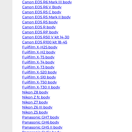
Canon EOS R6 Mark III body
EOS
R6
Canon EOS R6 V Body
body
Canon EOS R5 C body
Canon
EOS
Canon EOS R5 Mark II body
R6
Canon EOS R5 body
Mark
Canon EOS R body
II
body
Canon EOS RP body
Canon
Canon EOS R50 V kit 14-30
EOS
R6
Canon EOS R100 kit 18-45
Mark
Fujifilm X-H2S body
III
Fujifilm X-H2 body
body
Canon
Fujifilm X-T5 body
EOS
Fujifilm X-T4 body
R6
V
Fujifilm X-T3 body
Body
Fujifilm X-S20 body
Canon
EOS
Fujifilm X-S10 body
R5
Fujifilm X-T50 body
C
Fujifilm X-T30 II body
body
Canon
Nikon Z8 body
EOS
Nikon Z fc body
R5
Mark
Nikon Z7 body
II
Nikon Z6 III body
body
Nikon Z5 body
Canon
EOS
Panasonic GH7 body
R5
Panasonic GH6 body
body
Canon
Panasonic GH5 II body
EOS