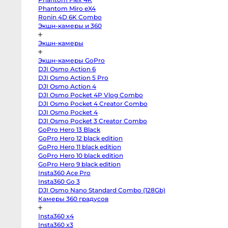
body
Phantom Miro eX4
Sony
a7
Ronin 4D 6K Combo
V
Экшн-камеры и 360
body
Sony
a7
Экшн-камеры
IV
body
Sony
Экшн-камеры GoPro
a7
DJI Osmo Action 6
III
body
DJI Osmo Action 5 Pro
Sony
DJI Osmo Action 4
a7R
V
DJI Osmo Pocket 4P Vlog Combo
body
DJI Osmo Pocket 4 Creator Combo
Sony
DJI Osmo Pocket 4
a7R
II
DJI Osmo Pocket 3 Creator Combo
body
GoPro Hero 13 Black
Sony
a7S
GoPro Hero 12 black edition
III
GoPro Hero 11 black edition
body
Sony
GoPro Hero 10 black edition
a7S
GoPro Hero 9 black edition
II
Insta360 Ace Pro
body
Sony
Insta360 Go 3
a6700
DJI Osmo Nano Standard Combo (128Gb)
body
Sony
Камеры 360 градусов
a6600
body
Insta360 x4
Sony
a6500
Insta360 x3