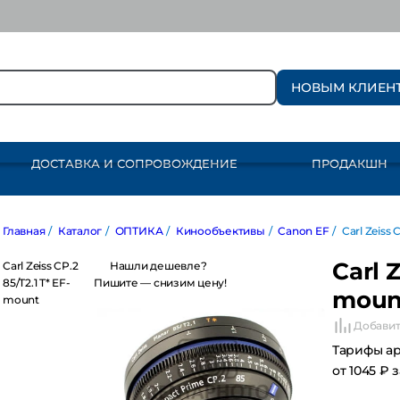
НОВЫМ КЛИЕН
ДОСТАВКА И СОПРОВОЖДЕНИЕ
ПРОДАКШН
авная
/
Каталог
/
ОПТИКА
/
Кинообъективы
/
Canon EF
/
Carl Zeiss CP.
Carl Z
rl Zeiss CP.2
Нашли дешевле?
/T2.1 T* EF-mount
Пишите — снизим цену!
moun
Добавит
Тарифы а
от 1045 ₽ 