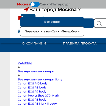
Москва
Санкт-Петербург
Ваш город
Москва
?
Все верно
КАТАЛОГ
Переключить на «Санкт-Петербург»
КАМЕРЫ
Беззеркальные
камеры
О КОМПАНИИ
ПРАВИЛА ПРОКАТА
Беззеркальные
камеры
Sony
Canon
EOS
R10
Гл
body
КАМЕРЫ
Canon
EOS
Ca
R8
Беззеркальные камеры
body
85
Canon
Беззеркальные камеры Sony
EOS
R7
Canon EOS R10 body
body
Canon EOS R8 body
Canon
PowerShot
Canon EOS R7 body
G7
Canon PowerShot G7 X Mark III
X
Canon EOS R6 body
Mark
III
Canon EOS R6 Mark II body
Canon