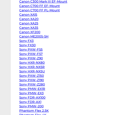
Canon C300 Mark III EF-Mount
body
8-
Panasonic
Canon C700 FF EF-Mount
от
GH6
Canon C700 FF PL-Mount
body
от
Canon XA15
Panasonic
от
GH5
Canon XA20
II
Canon XA25
body
Panasonic
Canon XA35
GH5s
Canon XF200
Ра
body
Panasonic
Canon ME200S-SH
GH5
Sony FX3
body
Sony FX30
Panasonic
Lumix
Sony PXW-FS5
S1
Sony PXW-FS7
body
Sony
Sony PXW-Z90
ZV-
Sony HXR-NX80
E10
Sony HXR-NX5R
II
body
Sony HXR-NX5U
Sony
Sony PXW-Z150
ZV-
E10
Sony PXW-Z190
body
Sony PXW-Z280
Sony
ZV-
Sony PMW-EX1R
От
E1
Sony PMW-EX3
body
6 
Sony FDR-AX100
Sony
от
a7CR
Sony FDR-AX1
body
1-
Sony PMW-200
Sony
от
a7C
Phantom Flex 2.5K
II
4-
Phantom Flex 4K