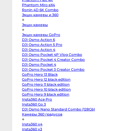
body
Phantom Miro eX4
от
Sony
a7
Ronin 4D 6K Combo
8-
V
Экшн-камеры и 360
body
от
Sony
от
a7
Экшн-камеры
IV
от
body
Sony
Экшн-камеры GoPro
a7
DJI Osmo Action 6
III
body
Ap
DJI Osmo Action 5 Pro
Sony
DJI Osmo Action 4
a7R
V
DJI Osmo Pocket 4P Vlog Combo
body
DJI Osmo Pocket 4 Creator Combo
Sony
DJI Osmo Pocket 4
a7R
II
DJI Osmo Pocket 3 Creator Combo
body
GoPro Hero 13 Black
Sony
a7S
GoPro Hero 12 black edition
III
GoPro Hero 11 black edition
body
Sony
GoPro Hero 10 black edition
a7S
GoPro Hero 9 black edition
II
Insta360 Ace Pro
body
Sony
Insta360 Go 3
a6700
DJI Osmo Nano Standard Combo (128Gb)
От
body
Sony
Камеры 360 градусов
6 
a6600
body
от
Insta360 x4
Sony
1-
a6500
Insta360 x3