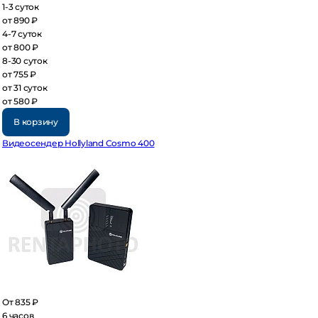
3 суток
 890 ₽
7 суток
 800 ₽
30 суток
 755 ₽
 31 суток
 580 ₽
В корзину
деосендер Hollyland Cosmo 400
 835 ₽
часов