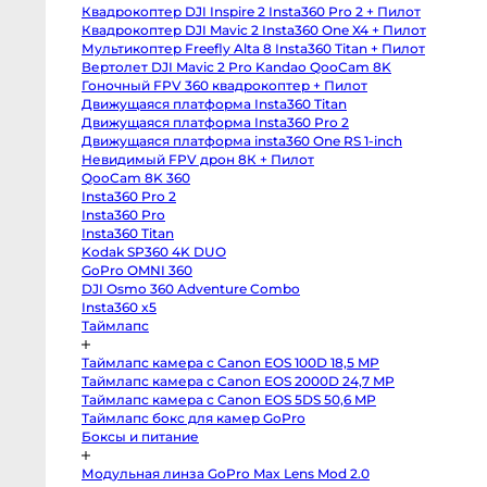
body
от
Квадрокоптер DJI Inspire 2 Insta360 Pro 2 + Пилот
Sony
4-
a6400
Квадрокоптер DJI Mavic 2 Insta360 One X4 + Пилот
body
от
Мультикоптер Freefly Alta 8 Insta360 Titan + Пилот
Sony
8-
RX10
Вертолет DJI Mavic 2 Pro Kandao QooCam 8K
IV
Гоночный FPV 360 квадрокоптер + Пилот
от
Зеркальные
Движущаяся платформа Insta360 Titan
камеры
от
Движущаяся платформа Insta360 Pro 2
от
Canon
Движущаяся платформа insta360 One RS 1-inch
5D
Mark
Невидимый FPV дрон 8К + Пилот
IV
QooCam 8K 360
body
Ра
Insta360 Pro 2
Canon
5D
Insta360 Pro
Mark
Insta360 Titan
III
body
Kodak SP360 4K DUO
Canon
GoPro OMNI 360
5DS
body
DJI Osmo 360 Adventure Combo
Canon
Insta360 x5
6D
Таймлапс
body
Canon
6D
Таймлапс камера с Canon EOS 100D 18,5 MP
Mark
II
Таймлапс камера с Canon EOS 2000D 24,7 MP
body
Таймлапс камера с Canon EOS 5DS 50,6 MP
Canon
Таймлапс бокс для камер GoPro
7D
Mark
От
Боксы и питание
II
6 
body
Canon
Модульная линза GoPro Max Lens Mod 2.0
от
90D