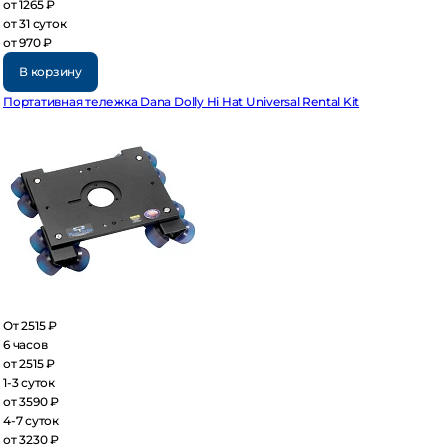
 1265 ₽
 31 суток
 970 ₽
В корзину
ртативная тележка Dana Dolly Hi Hat Universal Rental Kit
 2515 ₽
часов
 2515 ₽
3 суток
 3590 ₽
7 суток
 3230 ₽