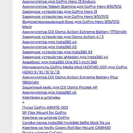
Аккумулятор для GoPro Hero 13 Enduro
Body
1-
Canon
Аккумулятор Telesin Stamina для GoPro Hero 9/10/11/12
от
80D
Зарядное устройство для GoPro Hero 13
body
4-
Зарядное устройство для GoPro Hero 9/10/11/12
Nikon
от
D850
Водонепроницаемый бокс для GoPro Hero 9/10/11/12
body
8-
black
Nikon
от
D800
Аккумулятор DJI Osmo Action Extreme Battery
body
1770mAh
от
Nikon
Зарядное устройство для Osmo Action 4 / 3
D750
от
body
Аккумулятор для Insta360 x4
Nikon
Аккумулятор для Insta360 X3
D90
body
Зарядное устройство для Insta360 X3
Профессиональные
Ви
Зарядное устройство aMagisn для Insta360 x4
видео
и
Аквабокс для Insta360 One RS 1-Inch 360
кинокамеры
Медиамодуль GoPro Media Mod (ADFMD-001) для
GoPro HERO 9 / 10 / 11/ 12 / 13
RED
Komodo
Аккумулятор DJI Osmo Action Extreme Battery Plus
6K
1950mAh
Kinefinity
MAVO
Защитный кейс для DJI Osmo Pocket 4P
mark2
Аккумулятор для Insta360 x5
S35
Крепежи и штативы
Kinefinity
MAVO
mark2
Пульт GoPro ARMTE-003
LF
Nikon
SP Flex Mount for GoPro
ZR
Крепеж на штатив GoPro
body
От
Blackmagic
Селфи палка Insta360 Invisible Selfie Stick 114 см
Cinema
6 
Крепеж на трубу Gopro Roll Bar Mount GRBM30