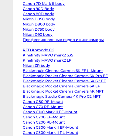
T3
от
Canon 7D Mark II body
body
от
Fujifilm
Canon 90D Body
X-
от
Canon 80D body
S20
body
Nikon D850 body
Fujifilm
Nikon D800 body
X-
Nikon D750 body
S10
По
body
Nikon D90 body
Fujifilm
Профессиональные видео и кинокамеры
X-
T50
body
RED Komodo 6K
Fujifilm
X-
Kinefinity MAVO mark2 S35
T30
Kinefinity MAVO mark2 LF
II
Nikon ZR body
body
Nikon
Blackmagic Cinema Camera 6K FF L-Mount
Z8
Blackmagic Pocket Cinema Camera 6K Pro EF
body
Nikon
Blackmagic Pocket Cinema Camera 6K G2 EF
Z
Blackmagic Pocket Cinema Camera 6K EF
fc
Blackmagic Pocket Cinema Camera 4K MFT
body
Nikon
Blackmagic Studio Camera 4K Pro G2 MFT
Z7
От
Canon C80 RF-Mount
body
6 
Nikon
Canon C70 RF-Mount
Z6
от
Canon C100 Mark II EF-Mount
III
1-
body
Canon C200 EF-Mount
Nikon
от
Canon C200 PL-Mount
Z5
Canon C300 Mark II EF-Mount
4-
body
Panasonic
Canon C300 Mark II PL-Mount
от
GH7