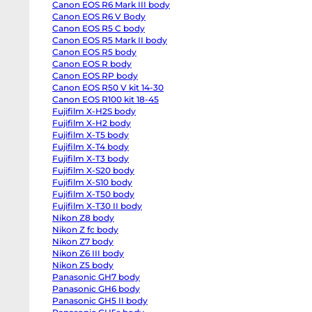
Canon EOS R6 Mark III body
EOS
R6
Canon EOS R6 V Body
body
Canon EOS R5 C body
Canon
EOS
Canon EOS R5 Mark II body
R6
Canon EOS R5 body
Mark
Canon EOS R body
II
body
Canon EOS RP body
Canon
Canon EOS R50 V kit 14-30
EOS
R6
Canon EOS R100 kit 18-45
Mark
Fujifilm X-H2S body
III
Fujifilm X-H2 body
body
Canon
Fujifilm X-T5 body
EOS
Fujifilm X-T4 body
R6
V
Fujifilm X-T3 body
Body
Fujifilm X-S20 body
Canon
EOS
Fujifilm X-S10 body
R5
Fujifilm X-T50 body
C
Fujifilm X-T30 II body
body
Canon
Nikon Z8 body
EOS
Nikon Z fc body
R5
Mark
Nikon Z7 body
II
Nikon Z6 III body
body
Nikon Z5 body
Canon
EOS
Panasonic GH7 body
R5
Panasonic GH6 body
body
Canon
Panasonic GH5 II body
О
EOS