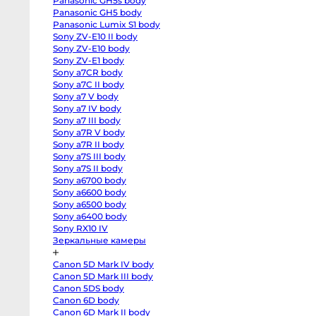
Panasonic GH5s body
R
ко
body
Panasonic GH5 body
Canon
Panasonic Lumix S1 body
В
EOS
Sony ZV-E10 II body
RP
body
Sony ZV-E10 body
At
Canon
Sony ZV-E1 body
EOS
R50
Sony a7CR body
V
Sony a7C II body
kit
Sony a7 V body
14-
30
Sony a7 IV body
Canon
Sony a7 III body
EOS
R100
Sony a7R V body
kit
Sony a7R II body
18-
45
Sony a7S III body
Fujifilm
Sony a7S II body
X-
Sony a6700 body
H2S
body
Sony a6600 body
Fujifilm
Sony a6500 body
X-
От
H2
Sony a6400 body
body
6 
Sony RX10 IV
Fujifilm
от
Зеркальные камеры
X-
T5
1-
body
Canon 5D Mark IV body
от
Fujifilm
X-
Canon 5D Mark III body
4-
T4
Canon 5DS body
body
от
Fujifilm
Canon 6D body
8-
X-
Canon 6D Mark II body