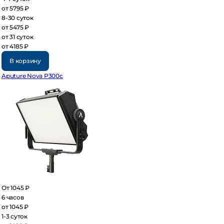
 5795 ₽
30 суток
 5475 ₽
 31 суток
 4185 ₽
В корзину
uture Nova P300c
 1045 ₽
часов
 1045 ₽
3 суток