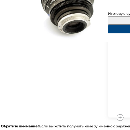
Итоговую су
братите внимание!
Если вы хотите получить камеру именно с заряженн