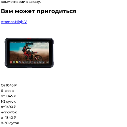
мментарии к заказу.
ам может пригодиться
omos Ninja V
 1045 ₽
часов
 1045 ₽
3 суток
 1490 ₽
7 суток
 1340 ₽
30 суток