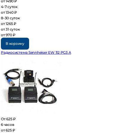
 1490 ₽
7 суток
 1340 ₽
30 суток
 1265 ₽
 31 суток
 970 ₽
В корзину
диосистема Sennheiser EW 112 PG3 A
 625 ₽
часов
 625 ₽