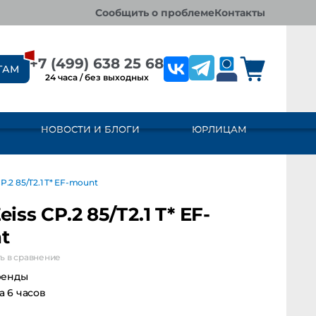
сообщить о проблеме
контакты
+7 (499) 638 25 68
ТАМ
24 часа / без выходных
НОВОСТИ И БЛОГИ
ЮРЛИЦАМ
2 85/T2.1 T* EF-mount
eiss CP.2 85/T2.1 T* EF-
t
ь в сравнение
ренды
за 6 часов