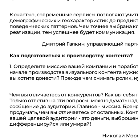
К счастью, современные сервисы позволяют учитыва
демографических и геохарактеристик до предикти
паттернов. Чем точнее выбрана клиентская стратеги
успешнее будет коммуникация.
Дмитрий Галкин, управляющий партн
Как подготовиться к производству контента?
1. Определите миссию вашей компании и поработай
производства визуального контента нужно найти отв
донести? Прежде чем снимать ролик, нужно понять, 
Чем вы отличаетесь от конкурентов? Как вы себя п
Только ответив на эти вопросы, можно думать над 
до аудитории. Главное - миссия. Бренд - это эмоция
вы отличаетесь от остальных. Контент, который не 
аудитории - это деньги, выброшенные на ветер. Ка
умирай!
Николай Мороз