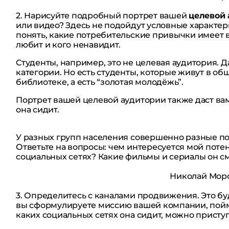
2. Нарисуйте подробный портрет вашей
целевой ау
или видео? Здесь не подойдут условные характерист
понять, какие потребительские привычки имеет ваша
кого ненавидит.
Студенты, например, это не целевая аудитория. Да,
категории. Но есть студенты, которые живут в общ
библиотеке, а есть “золотая молодёжь”.
Портрет вашей целевой аудитории также даст вам по
сидит.
У разных групп населения совершенно разные потр
на вопросы: чем интересуется мой потенциальный к
сетях? Какие фильмы и сериалы он смотрит? Какая 
Николай Мороз
3. Определитесь с каналами продвижения. Это буде
сформулируете миссию вашей компании, поймете св
социальных сетях она сидит, можно приступать.