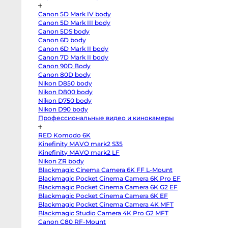
T3
body
Fujifilm
Canon 5D Mark IV body
X-
Canon 5D Mark III body
S20
body
Canon 5DS body
Fujifilm
Canon 6D body
X-
Canon 6D Mark II body
S10
body
Canon 7D Mark II body
Fujifilm
Canon 90D Body
X-
T50
Canon 80D body
body
Nikon D850 body
Fujifilm
Nikon D800 body
X-
T30
Nikon D750 body
II
Nikon D90 body
body
Nikon
Профессиональные видео и кинокамеры
Z8
body
Nikon
RED Komodo 6K
Z
Kinefinity MAVO mark2 S35
fc
Kinefinity MAVO mark2 LF
body
Nikon
Nikon ZR body
Z7
Blackmagic Cinema Camera 6K FF L-Mount
body
Nikon
Blackmagic Pocket Cinema Camera 6K Pro EF
Z6
Blackmagic Pocket Cinema Camera 6K G2 EF
III
Blackmagic Pocket Cinema Camera 6K EF
body
Nikon
Blackmagic Pocket Cinema Camera 4K MFT
Z5
Blackmagic Studio Camera 4K Pro G2 MFT
body
Panasonic
Canon C80 RF-Mount
GH7