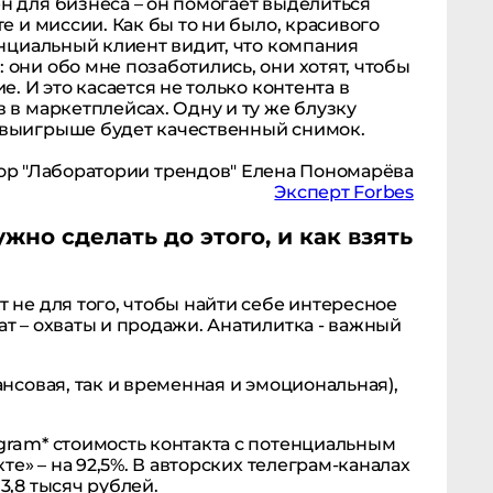
для бизнеса – он помогает выделиться среди
и. Как бы то ни было, красивого контента в
иент видит, что компания озадачилась
заботились, они хотят, чтобы мой глаз
сается не только контента в социальных
сах. Одну и ту же блузку можно
е будет качественный снимок.
ор "Лаборатории трендов" Елена Пономарёва
Эксперт Forbes
о сделать до этого, и как взять в
е для того, чтобы найти себе интересное
– охваты и продажи. Анатилитка - важный
овая, так и временная и эмоциональная),
am* стоимость контакта с потенциальным
» – на 92,5%. В авторских телеграм-каналах
 тысяч рублей.