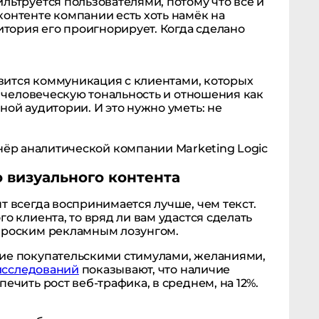
руется пользователями, потому что все и
тенте компании есть хоть намёк на
рия его проигнорирует. Когда сделано плохо
ится коммуникация с клиентами, которых вы
веческую тональность и отношения как
 аудитории. И это нужно уметь: не
ёр аналитической компании Marketing Logic
изуального контента
сегда воспринимается лучше, чем текст.
лиента, то вряд ли вам удастся сделать это
м рекламным лозунгом.
 покупательскими стимулами, желаниями,
следований
показывают, что наличие
ть рост веб-трафика, в среднем, на 12%.