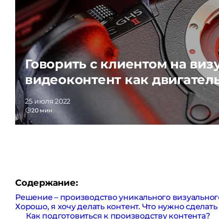
Говорить с клиентом на визуа
видеоконтент как двигатель
25 июля 2022
20 мин
Содержание:
Решение – производство уникального визуального 
Хорошо, я хочу делать контент. Что нужно сделать до 
Как подготовиться к производству контента?