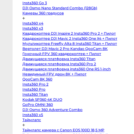
body
Insta360 Go 3
Sony
a6400
DJI Osmo Nano Standard Combo (128Gb)
body
Камеры 360 градусов
Sony
RX10
IV
Insta360 x4
Зеркальные
Insta360 x3
камеры
Квадрокоптер DJI Inspire 2 Insta360 Pro 2 + Пилот
Canon
Квадрокоптер DJI Mavic 2 Insta360 One X4 + Пилот
5D
Mark
Мультикоптер Freefly Alta 8 Insta360 Titan + Пилот
IV
Вертолет DJI Mavic 2 Pro Kandao QooCam 8K
body
Гоночный FPV 360 квадрокоптер + Пилот
Canon
5D
Движущаяся платформа Insta360 Titan
Mark
Движущаяся платформа Insta360 Pro 2
III
body
Движущаяся платформа insta360 One RS 1-inch
Canon
Невидимый FPV дрон 8К + Пилот
5DS
QooCam 8K 360
body
Canon
Insta360 Pro 2
6D
Insta360 Pro
body
Canon
Insta360 Titan
6D
Kodak SP360 4K DUO
Mark
II
GoPro OMNI 360
body
DJI Osmo 360 Adventure Combo
Canon
Insta360 x5
7D
Mark
Таймлапс
II
body
Canon
Таймлапс камера с Canon EOS 100D 18,5 MP
90D