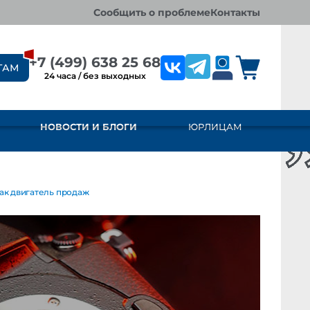
сообщить о проблеме
контакты
+7 (499) 638 25 68
ТАМ
24 часа / без выходных
НОВОСТИ И БЛОГИ
ЮРЛИЦАМ
двигатель продаж