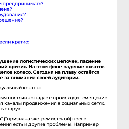
 предпринимать?
на?
дование?
ешение?
ли кратко:
ение логистических цепочек, падение
 кризис. На этом фоне падение охватов в
 колесо. Сегодня на плаву остаётся только
ание своей аудитории.
льный контент.
 постоянно падает: происходит смещение
аналы продвижения в социальных сетях.
старую.
(*признана экстремистской) после
ия есть и другие проблемы. Например,