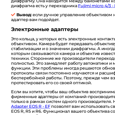
диафрагма есть у переходника
Fujimi micro 4/3 - EOS
.
Вывод:
если ручное управление объективом не вы
адаптер вам подойдет.
Электронные адаптеры
Это кольца, у которых есть электронные контакты д
Камера будет передавать объективу информацию об 
значении диафрагмы. А иногда не будет, и вот поче
камера и объектив известны лишь компаниям-прои
производители переходников не всегда могут расши
работу автоматики и может сделать недоступными 
решаются обновлением прошивки переходника, так 
изучаются и расшифровываются. Но и это не гарант
прежде чем взять в работу такой переходник, лучше 
Если вы хотите, чтобы ваш объектив воспринимался 
фирменные адаптеры от компаний-производителей 
только в рамках систем одного производителя. Напр
Adapter EOS R - EF
позволят вам использовать свою C
EOS R, R5 и R6. Функционал вашего объектива сохра
возникнет.