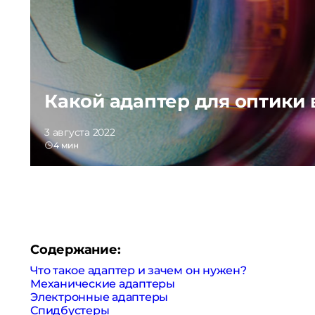
Какой адаптер для оптики вы
3 августа 2022
4 мин
Содержание:
Что такое адаптер и зачем он нужен?
Механические адаптеры
Электронные адаптеры
Спидбустеры