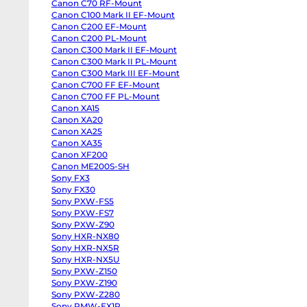
Canon C70 RF-Mount
body
Panasonic
Canon C100 Mark II EF-Mount
GH6
Canon C200 EF-Mount
body
Canon C200 PL-Mount
Panasonic
GH5
Canon C300 Mark II EF-Mount
II
Canon C300 Mark II PL-Mount
body
Panasonic
Canon C300 Mark III EF-Mount
GH5s
Canon C700 FF EF-Mount
body
Canon C700 FF PL-Mount
Panasonic
GH5
Canon XA15
body
Canon XA20
Panasonic
Lumix
Canon XA25
S1
Canon XA35
body
Sony
Canon XF200
ZV-
Canon ME200S-SH
E10
Sony FX3
II
body
Sony FX30
Sony
Sony PXW-FS5
ZV-
E10
Sony PXW-FS7
body
Sony PXW-Z90
Sony
Sony HXR-NX80
ZV-
E1
Sony HXR-NX5R
body
Sony HXR-NX5U
Sony
a7CR
Sony PXW-Z150
body
Sony PXW-Z190
Sony
a7C
Sony PXW-Z280
II
Sony PMW-EX1R