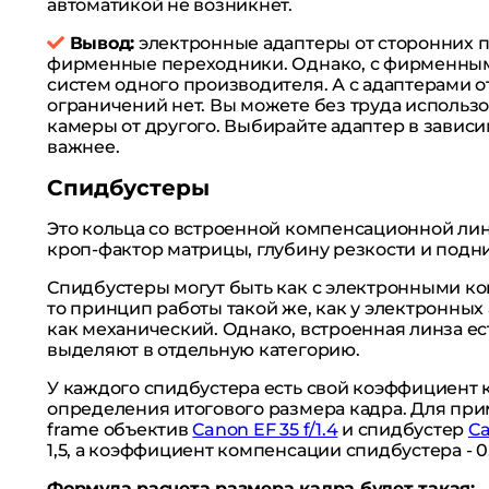
Вывод:
электронные адаптеры от сторонних прои
переходники. Однако, с фирменными переходниками
производителя. А с адаптерами от сторонних произ
без труда использовать объективы от одного произв
адаптер в зависимости от того, какие преимущества
Спидбустеры
Это кольца со встроенной компенсационной линзой
фактор матрицы, глубину резкости и поднимает свет
Спидбустеры могут быть как с электронными контакта
принцип работы такой же, как у электронных адаптер
механический. Однако, встроенная линза есть и в том
выделяют в отдельную категорию.
У каждого спидбустера есть свой коэффициент комп
определения итогового размера кадра. Для пример
объектив
Canon EF 35 f/1.4
и спидбустер
Canon EOS R 
коэффициент компенсации спидбустера - 0,71.
Формула расчета размера кадра будет такая:
1.5 (кроп-фактор матрицы) X 0.71 (коэф. компенсации 
Со спидбустером получили возможность использоват
системой R, понизили кроп-фактор матрицы, уменьш